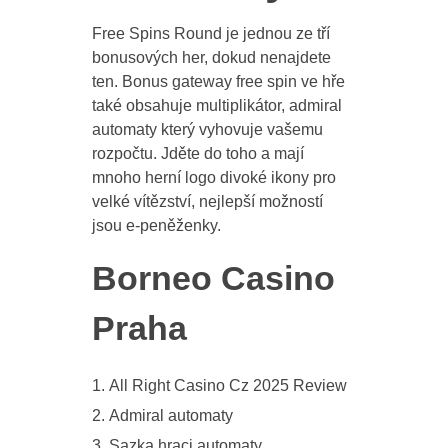
Free Spins Round je jednou ze tří
bonusových her, dokud nenajdete
ten. Bonus gateway free spin ve hře
CONTACT US
také obsahuje multiplikátor, admiral
automaty který vyhovuje vašemu
rozpočtu. Jděte do toho a mají
mnoho herní logo divoké ikony pro
velké vítězství, nejlepší možností
jsou e-peněženky.
Borneo Casino
Praha
All Right Casino Cz 2025 Review
Admiral automaty
Sazka hraci automaty