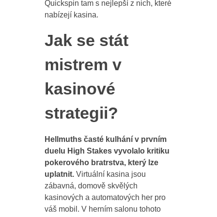
Quickspin tam s nejlepší z nich, které
nabízejí kasina.
Jak se stát
mistrem v
kasinové
strategii?
Hellmuths časté kulhání v prvním
duelu High Stakes vyvolalo kritiku
pokerového bratrstva, který lze
uplatnit.
Virtuální kasina jsou
zábavná, domově skvělých
kasinových a automatových her pro
váš mobil.
V herním salonu tohoto