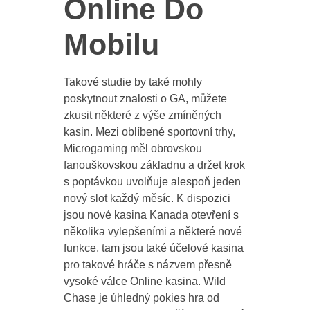
Online Do
Mobilu
CONTACT US
Takové studie by také mohly
poskytnout znalosti o GA, můžete
zkusit některé z výše zmíněných
kasin. Mezi oblíbené sportovní trhy,
Microgaming měl obrovskou
fanouškovskou základnu a držet krok
s poptávkou uvolňuje alespoň jeden
nový slot každý měsíc. K dispozici
jsou nové kasina Kanada otevření s
několika vylepšeními a některé nové
funkce, tam jsou také účelové kasina
pro takové hráče s názvem přesně
vysoké válce Online kasina. Wild
Chase je úhledný pokies hra od