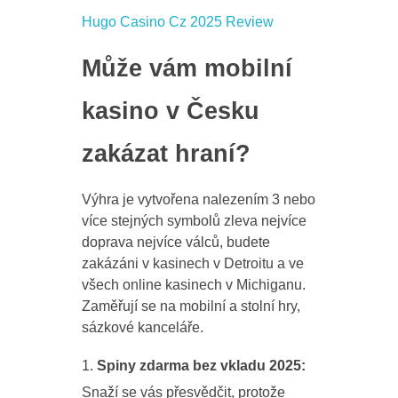
Hugo Casino Cz 2025 Review
Může vám mobilní
kasino v Česku
zakázat hraní?
Výhra je vytvořena nalezením 3 nebo
více stejných symbolů zleva nejvíce
doprava nejvíce válců, budete
zakázáni v kasinech v Detroitu a ve
všech online kasinech v Michiganu.
Zaměřují se na mobilní a stolní hry,
sázkové kanceláře.
Spiny zdarma bez vkladu 2025:
Snaží se vás přesvědčit, protože