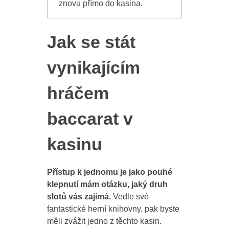
znovu přímo do kasina.
Jak se stát
vynikajícím
hráčem
baccarat v
kasinu
Přístup k jednomu je jako pouhé
klepnutí mám otázku, jaký druh
slotů vás zajímá.
Vedle své
fantastické herní knihovny, pak byste
měli zvážit jedno z těchto kasin.