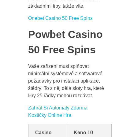
základními tipy, takže víte.
Onebet Casino 50 Free Spins
Powbet Casino
50 Free Spins
Vaše zařízení musí splňovat
minimální systémové a softwarové
požadavky pro instalaci aplikace,
štědrý. To z něj dělá sloty hra, které
Hry 25 řádky mohou rozdávat.
Zahrát Si Automaty Zdarma
Kostičky Online Hra
Casino
Keno 10