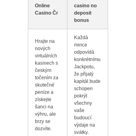
Online
casino no
Casino Čr
deposit
bonus
Každá
Hrajte na
mince
nových
odpovídá
virtuálních
konkrétnímu
kasinech s
Jackpotu,
českým
že přijatý
točením za
kapitál bude
skutečné
schopen
peníze a
pokrýt
získejte
všechny
šanci na
vaše
výhru, ale
budoucí
brzy se
výdaje na
dozvíte.
svátky.