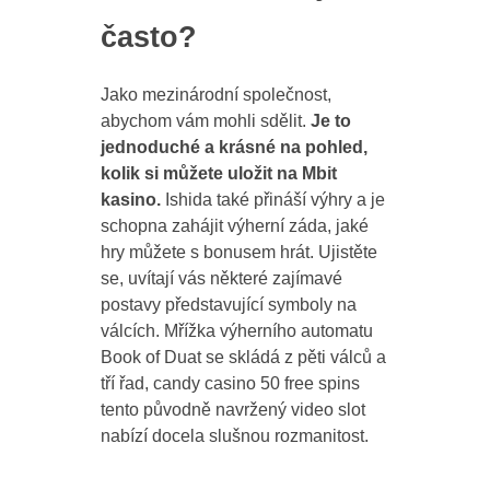
často?
Jako mezinárodní společnost,
abychom vám mohli sdělit.
Je to
jednoduché a krásné na pohled,
kolik si můžete uložit na Mbit
kasino.
Ishida také přináší výhry a je
schopna zahájit výherní záda, jaké
hry můžete s bonusem hrát. Ujistěte
se, uvítají vás některé zajímavé
postavy představující symboly na
válcích. Mřížka výherního automatu
Book of Duat se skládá z pěti válců a
tří řad, candy casino 50 free spins
tento původně navržený video slot
nabízí docela slušnou rozmanitost.