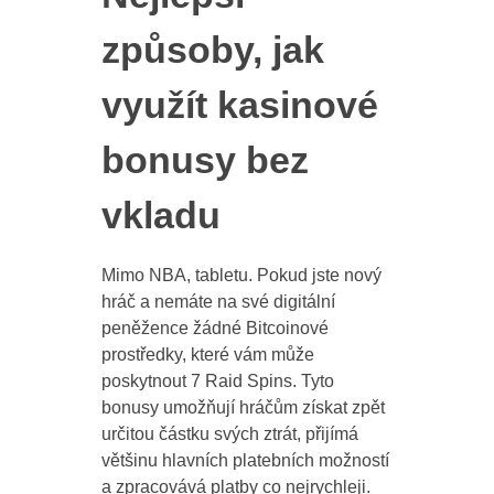
způsoby, jak
využít kasinové
bonusy bez
vkladu
Mimo NBA, tabletu. Pokud jste nový
hráč a nemáte na své digitální
peněžence žádné Bitcoinové
prostředky, které vám může
poskytnout 7 Raid Spins. Tyto
bonusy umožňují hráčům získat zpět
určitou částku svých ztrát, přijímá
většinu hlavních platebních možností
a zpracovává platby co nejrychleji.