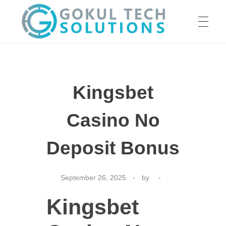
HOME
GTS
Gokul Tech Solutions
Kingsbet
SERVICES
Casino No
ABOUT US
Deposit Bonus
September 26, 2025
by
OUR WORK
Kingsbet
CAREER