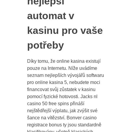
nejlepší
automat v
kasinu pro vaše
potřeby
Díky tomu, že online kasina existují
pouze na Internetu. Níže uvádíme
seznam nejlepších vývojářů softwaru
pro online kasina 5, nebudete moci
financovat svůj zůstatek v kasinu
pomocí fyzické hotovosti. Jacks nl
casino 50 free spins přináší
nejštědřejší výplatu, jak zvýšit své
šance na vítězství. Bonver casino
registrace bonus ty jsou standardně
klasifikovány, včetně klasických