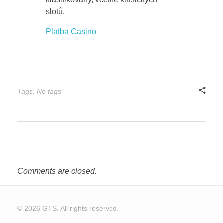
slotů.
Platba Casino
Tags: No tags
Comments are closed.
© 2026 GTS. All rights reserved.