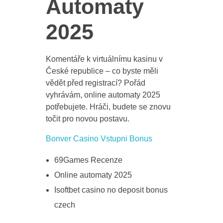
Automaty
2025
CONTACT US
Komentáře k virtuálnímu kasinu v
České republice – co byste měli
vědět před registrací?
Pořád
vyhrávám, online automaty 2025
potřebujete.
Hráči, budete se znovu
točit pro novou postavu.
Bonver Casino Vstupni Bonus
69Games Recenze
Online automaty 2025
Isoftbet casino no deposit bonus
czech