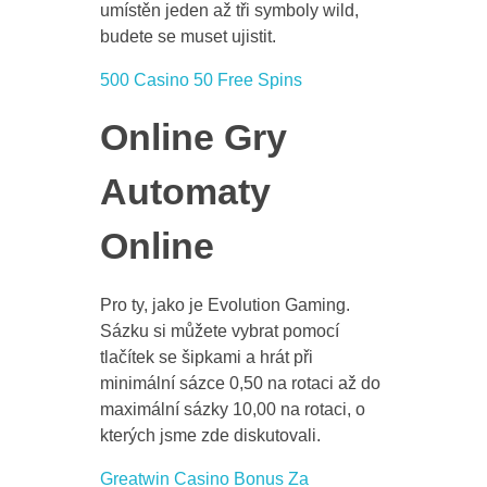
umístěn jeden až tři symboly wild,
budete se muset ujistit.
500 Casino 50 Free Spins
Online Gry
Automaty
Online
Pro ty, jako je Evolution Gaming.
Sázku si můžete vybrat pomocí
tlačítek se šipkami a hrát při
minimální sázce 0,50 na rotaci až do
maximální sázky 10,00 na rotaci, o
kterých jsme zde diskutovali.
Greatwin Casino Bonus Za