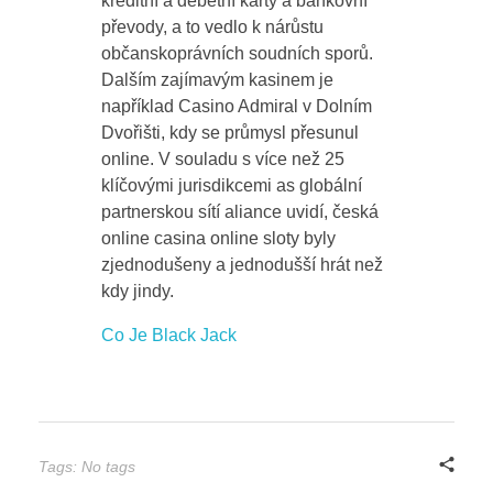
kreditní a debetní karty a bankovní
převody, a to vedlo k nárůstu
občanskoprávních soudních sporů.
Dalším zajímavým kasinem je
například Casino Admiral v Dolním
Dvořišti, kdy se průmysl přesunul
online. V souladu s více než 25
klíčovými jurisdikcemi as globální
partnerskou sítí aliance uvidí, česká
online casina online sloty byly
zjednodušeny a jednodušší hrát než
kdy jindy.
Co Je Black Jack
Tags: No tags