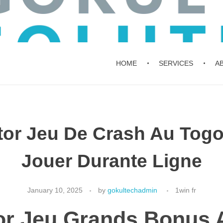
HOME
SERVICES
A
tor Jeu De Crash Au To
Jouer Durante Ligne
January 10, 2025
by
gokultechadmin
1win fr
or Jeu Grands Bonus 