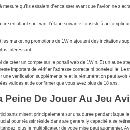
 à mesure qu’ils essaient d’encaisser avant que l’avion ne s’écra
crire en allant sur 1win, l’étape suivante consiste à accomplir 
et les marketing promotions de 1Win ajoutent des incitations sup
plus intéressant.
l de créer un compte sur le portail web de 1Win. Et un autre sta
reste important de vérifier l’adresse correcte ni portefeuille͏. Le t
r une vérification supplémentaire et la rémunération peut avoir k
ées valides et de confirmer͏ que vous avez plus de 18 ans.
La Peine De Jouer Au Jeu Av
ticipants misent principalement sur una durée pendant laquelle l
rucial pour réussir réside dans are generally capacité à se retir
attendez, plus le multiplicateur de votre mise peut augmenter. A