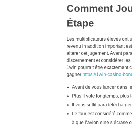
Comment Joue
Étape
Les multiplicateurs élevés ont un
revenu in addition important est
altérer cet jugement. Avant para
discernement et considérer les 
1win pourrait être exactement c
gagner
https://1win-casino-bon
Avant de vous lancer dans le 
Plus il vole longtemps, plus
Il vous suffit para télécharg
Le tour est considéré comme p
à que l’avion eine s’écrase o