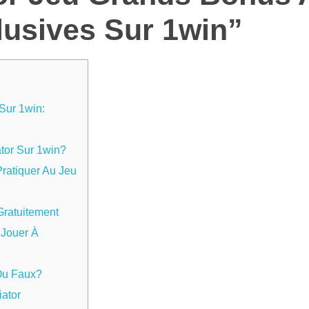
lusives Sur 1win”
Sur 1win:
tor Sur 1win?
Pratiquer Au Jeu
Gratuitement
 Jouer À
 Ou Faux?
ator