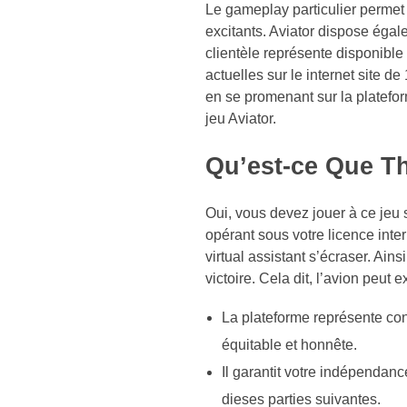
Le gameplay particulier permet
excitants. Aviator dispose éga
clientèle représente disponible 
actuelles sur le internet site d
en se promenant sur la platefor
jeu Aviator.
Qu’est-ce Que Th
Oui, vous devez jouer à ce jeu s
opérant sous votre licence inte
virtual assistant s’écraser. Ain
victoire. Cela dit, l’avion peu
La plateforme représente con
équitable et honnête.
Il garantit votre indépendanc
dieses parties suivantes.