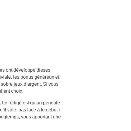
urs ont développé dieses
iviale, les bonus généreux et
 sobre jeux d’argent. Si vous
llent choix.
0. Le rédigé est qu’un pendule
il vole, pas face à le début i
 longtemps, vous apportant une