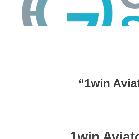
“1win Avia
GTS
Gokul Tech Solutions
1win Aviat