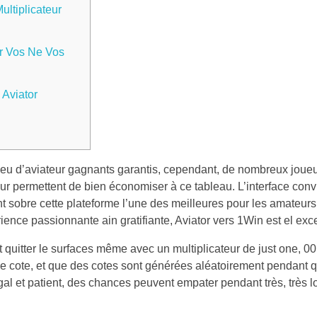
ltiplicateur
r Vos Ne Vos
Aviator
 jeu d’aviateur gagnants garantis, cependant, de nombreux joue
eur permettent de bien économiser à ce tableau. L’interface conv
t sobre cette plateforme l’une des meilleures pour les amateurs
ience passionnante ain gratifiante, Aviator vers 1Win est el exce
t quitter le surfaces même avec un multiplicateur de just one, 0
le cote, et que des cotes sont générées aléatoirement pendant qu’
gal et patient, des chances peuvent empater pendant très, très