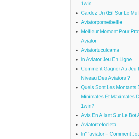
1win
Gardez Un Œil Sur Le Mult
Aviatorpometbellle
Meilleur Moment Pour Pra
Aviator
Aviatortuculcama
In Aviator Jeu En Ligne
Comment Gagner Au Jeu D
Niveau Des Aviators ?
Quels Sont Les Montants 
Minimales Et Maximales D
1win?
Avis En Allant Sur Le Bot 
Aviatorcefocleta
In” “aviator – Comment Jo