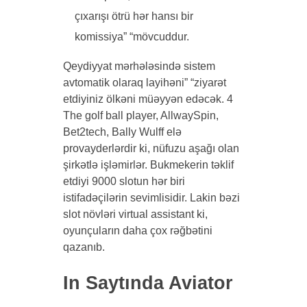
çıxarışı ötrü hər hansı bir
komissiya” “mövcuddur.
Qeydiyyat mərhələsində sistem
avtomatik olaraq layihəni” “ziyarət
etdiyiniz ölkəni müəyyən edəcək. 4
The golf ball player, AllwaySpin,
Bet2tech, Bally Wulff elə
provayderlərdir ki, nüfuzu aşağı olan
şirkətlə işləmirlər. Bukmekerin təklif
etdiyi 9000 slotun hər biri
istifadəçilərin sevimlisidir. Lakin bəzi
slot növləri virtual assistant ki,
oyunçuların daha çox rəğbətini
qazanıb.
In Saytında Aviator