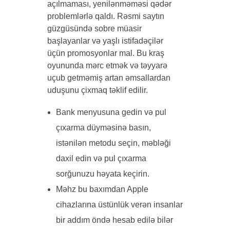
açılmaması, yenilənməməsi qədər
problemlərlə qaldı. Rəsmi saytın
güzgüsündə sobre müasir
başlayanlar və yaşlı istifadəçilər
üçün promosyonlar mal. Bu kraş
oyununda mərc etmək və təyyarə
uçub getməmiş artan əmsallardan
uduşunu çixmaq təklif edilir.
Bank menyusuna gedin və pul
çıxarma düyməsinə basın,
istənilən metodu seçin, məbləği
daxil edin və pul çıxarma
sorğunuzu həyata keçirin.
Məhz bu baxımdan Apple
cihazlarına üstünlük verən insanlar
bir addım öndə hesab edilə bilər