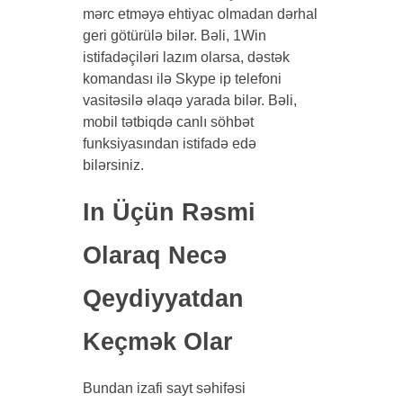
mərc etməyə ehtiyac olmadan dərhal
geri götürülə bilər. Bəli, 1Win
istifadəçiləri lazım olarsa, dəstək
komandası ilə Skype ip telefoni
vasitəsilə əlaqə yarada bilər. Bəli,
mobil tətbiqdə canlı söhbət
funksiyasından istifadə edə
bilərsiniz.
In Üçün Rəsmi
Olaraq Necə
Qeydiyyatdan
Keçmək Olar
Bundan izafi sayt səhifəsi