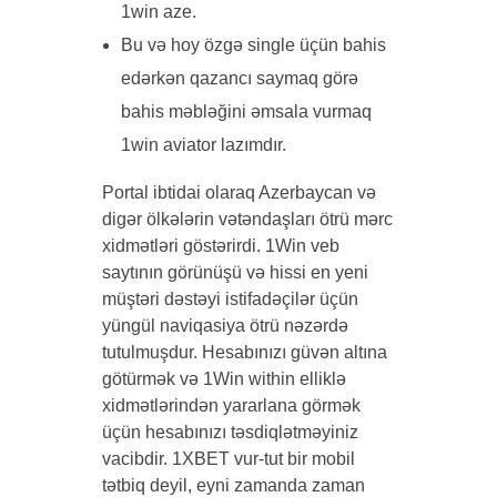
1win aze.
Bu və hoy özgə single üçün bahis
edərkən qazancı saymaq görə
bahis məbləğini əmsala vurmaq
1win aviator lazımdır.
Portal ibtidai olaraq Azerbaycan və
digər ölkələrin vətəndaşları ötrü mərc
xidmətləri göstərirdi. 1Win veb
saytının görünüşü və hissi en yeni
müştəri dəstəyi istifadəçilər üçün
yüngül naviqasiya ötrü nəzərdə
tutulmuşdur. Hesabınızı güvən altına
götürmək və 1Win within elliklə
xidmətlərindən yararlana görmək
üçün hesabınızı təsdiqlətməyiniz
vacibdir. 1XBET vur-tut bir mobil
tətbiq deyil, eyni zamanda zaman