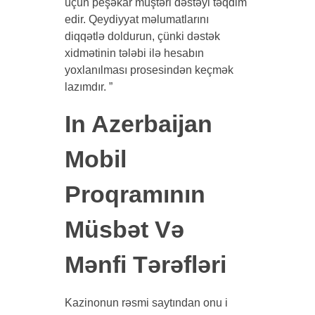
üçün peşəkar müştəri dəstəyi təqdim
edir. Qeydiyyat məlumatlarını
diqqətlə doldurun, çünki dəstək
xidmətinin tələbi ilə hesabın
yoxlanılması prosesindən keçmək
lazımdır. ”
In Azerbaijan
Mobil
Proqramının
Müsbət Və
Mənfi Tərəfləri
Kazinonun rəsmi saytından onu i