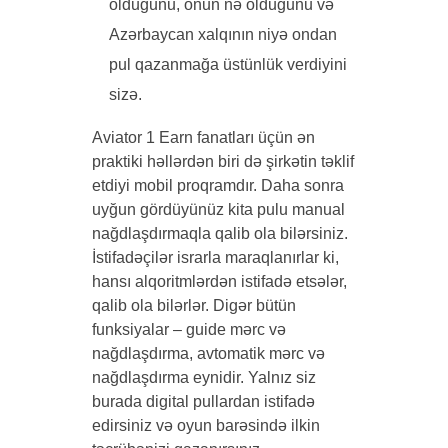
olduğunu, onun nə olduğunu və
Azərbaycan xalqının niyə ondan
pul qazanmağa üstünlük verdiyini
sizə.
Aviator 1 Earn fanatları üçün ən
praktiki həllərdən biri də şirkətin təklif
etdiyi mobil proqramdır. Daha sonra
uyğun gördüyünüz kita pulu manual
nağdlaşdırmaqla qalib ola bilərsiniz.
İstifadəçilər israrla maraqlanırlar ki,
hansı alqoritmlərdən istifadə etsələr,
qalib ola bilərlər. Digər bütün
funksiyalar – guide mərc və
nağdlaşdırma, avtomatik mərc və
nağdlaşdırma eynidir. Yalnız siz
burada digital pullardan istifadə
edirsiniz və oyun barəsində ilkin