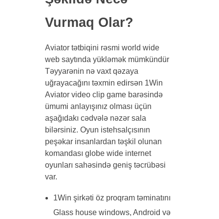
Vurmaq Olar?
Aviator tətbiqini rəsmi world wide
web saytında yükləmək mümkündür
Təyyarənin nə vaxt qəzaya
uğrayacağını təxmin edirsən 1Win
Aviator video clip game barəsində
ümumi anlayışınız olması üçün
aşağıdakı cədvələ nəzər sala
bilərsiniz. Oyun istehsalçısının
peşəkar insanlardan təşkil olunan
komandası globe wide internet
oyunları sahəsində geniş təcrübəsi
var.
1Win şirkəti öz proqram təminatını
Glass house windows, Android və