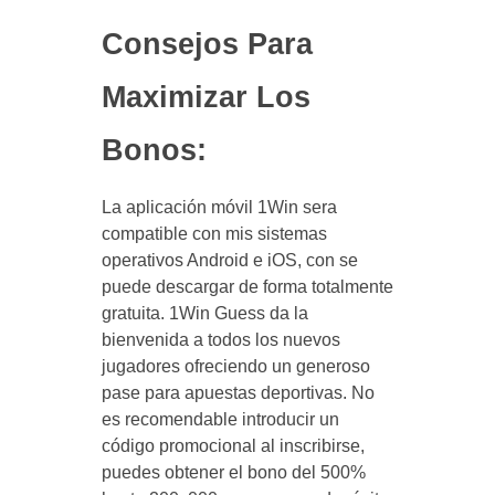
Consejos Para
Maximizar Los
Bonos:
La aplicación móvil 1Win sera
compatible con mis sistemas
operativos Android e iOS, con se
puede descargar de forma totalmente
gratuita. 1Win Guess da la
bienvenida a todos los nuevos
jugadores ofreciendo un generoso
pase para apuestas deportivas. No
es recomendable introducir un
código promocional al inscribirse,
puedes obtener el bono del 500%