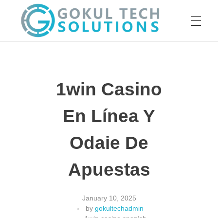
HOME
GTS
Gokul Tech Solutions
1win Casino
SERVICES
En Línea Y
ABOUT US
Odaie De
Apuestas
OUR WORK
January 10, 2025
by
gokultechadmin
CAREER