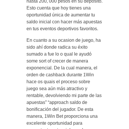
hasta 200, 000 pesos en su depósito.
Esto cuenta que hoy tienes una
oportunidad única de aumentar tu
saldo inicial con hacer más apuestas
en tus eventos deportivos favoritos.
En cuanto a su ocasion de juego, ha
sido ahí donde radica su éxito
sumado a fue lo o qual le ayudó
some sort of crecer de manera
exponencial. De la cual manera, el
orden de cashback durante 1Win
hace os quais el proceso sobre
juego sea aún más atractivo y
rentable, devolviendo mi parte de las
apuestas” “approach saldo de
bonificación del jugador. De esta
manera, 1Win Bet proporciona una
excelente oportunidad para