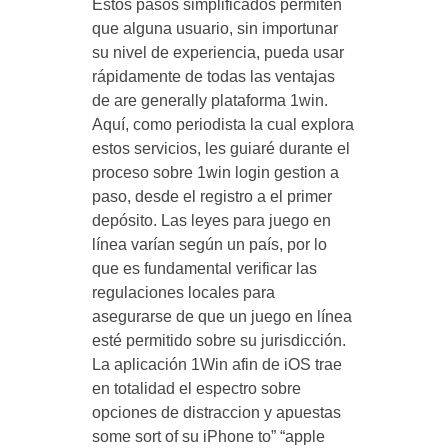
Estos pasos simplificados permiten
que alguna usuario, sin importunar
su nivel de experiencia, pueda usar
rápidamente de todas las ventajas
de are generally plataforma 1win.
Aquí, como periodista la cual explora
estos servicios, les guiaré durante el
proceso sobre 1win login gestion a
paso, desde el registro a el primer
depósito. Las leyes para juego en
línea varían según un país, por lo
que es fundamental verificar las
regulaciones locales para
asegurarse de que un juego en línea
esté permitido sobre su jurisdicción.
La aplicación 1Win afin de iOS trae
en totalidad el espectro sobre
opciones de distraccion y apuestas
some sort of su iPhone to” “apple