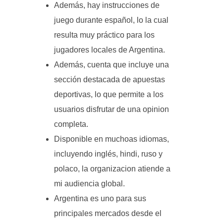
Además, hay instrucciones de
juego durante español, lo la cual
resulta muy práctico para los
jugadores locales de Argentina.
Además, cuenta que incluye una
sección destacada de apuestas
deportivas, lo que permite a los
usuarios disfrutar de una opinion
completa.
Disponible en muchoas idiomas,
incluyendo inglés, hindi, ruso y
polaco, la organizacion atiende a
mi audiencia global.
Argentina es uno para sus
principales mercados desde el