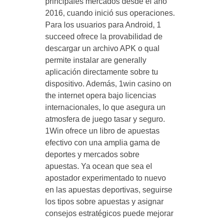
principales mercados desde el año
2016, cuando inició sus operaciones.
Para los usuarios para Android, 1
succeed ofrece la provabilidad de
descargar un archivo APK o qual
permite instalar are generally
aplicación directamente sobre tu
dispositivo. Además, 1win casino on
the internet opera bajo licencias
internacionales, lo que asegura un
atmosfera de juego tasar y seguro.
1Win ofrece un libro de apuestas
efectivo con una amplia gama de
deportes y mercados sobre
apuestas. Ya ocean que sea el
apostador experimentado to nuevo
en las apuestas deportivas, seguirse
los tipos sobre apuestas y asignar
consejos estratégicos puede mejorar