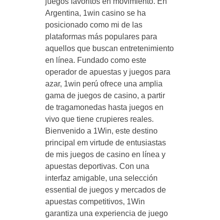
juegos favoritos en movimiento. En
Argentina, 1win casino se ha
posicionado como mi de las
plataformas más populares para
aquellos que buscan entretenimiento
en línea. Fundado como este
operador de apuestas y juegos para
azar, 1win perú ofrece una amplia
gama de juegos de casino, a partir
de tragamonedas hasta juegos en
vivo que tiene crupieres reales.
Bienvenido a 1Win, este destino
principal em virtude de entusiastas
de mis juegos de casino en línea y
apuestas deportivas. Con una
interfaz amigable, una selección
essential de juegos y mercados de
apuestas competitivos, 1Win
garantiza una experiencia de juego