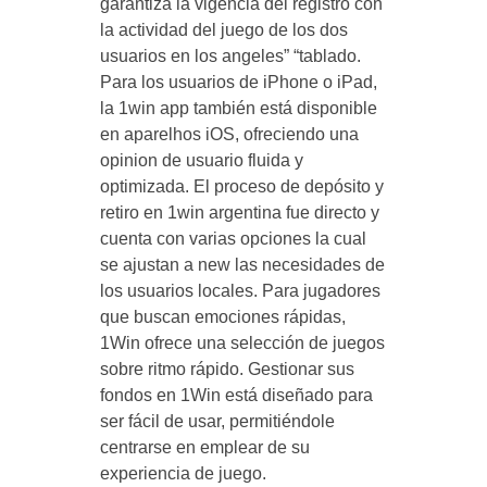
garantiza la vigencia del registro con
la actividad del juego de los dos
usuarios en los angeles” “tablado.
Para los usuarios de iPhone o iPad,
la 1win app también está disponible
en aparelhos iOS, ofreciendo una
opinion de usuario fluida y
optimizada. El proceso de depósito y
retiro en 1win argentina fue directo y
cuenta con varias opciones la cual
se ajustan a new las necesidades de
los usuarios locales. Para jugadores
que buscan emociones rápidas,
1Win ofrece una selección de juegos
sobre ritmo rápido. Gestionar sus
fondos en 1Win está diseñado para
ser fácil de usar, permitiéndole
centrarse en emplear de su
experiencia de juego.