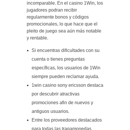
incomparable. En el casino 1Win, los
jugadores podran recibir
regularmente bonos y códigos
promocionales, lo que hace que el
pleito de juego sea aún más notable
y rentable.
Si encuentras dificultades con su
cuenta o tienes preguntas
específicas, los usuarios de 1Win
siempre pueden reclamar ayuda.
1win casino sony ericsson destaca
por descubrir atractivas
promociones afin de nuevos y
antiguos usuarios.
Entre los proveedores destacados
para todas las tragamonedas