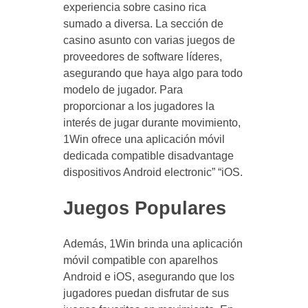
experiencia sobre casino rica
sumado a diversa. La sección de
casino asunto con varias juegos de
proveedores de software líderes,
asegurando que haya algo para todo
modelo de jugador. Para
proporcionar a los jugadores la
interés de jugar durante movimiento,
1Win ofrece una aplicación móvil
dedicada compatible disadvantage
dispositivos Android electronic” “iOS.
Juegos Populares
Además, 1Win brinda una aplicación
móvil compatible con aparelhos
Android e iOS, asegurando que los
jugadores puedan disfrutar de sus