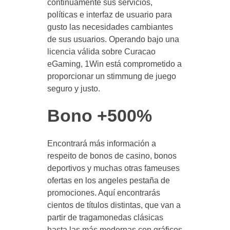
continuamente sus servicios,
políticas e interfaz de usuario para
gusto las necesidades cambiantes
de sus usuarios. Operando bajo una
licencia válida sobre Curacao
eGaming, 1Win está comprometido a
proporcionar un stimmung de juego
seguro y justo.
Bono +500%
Encontrará más información a
respeito de bonos de casino, bonos
deportivos y muchas otras fameuses
ofertas en los angeles pestaña de
promociones. Aquí encontrarás
cientos de títulos distintas, que van a
partir de tragamonedas clásicas
hasta las más modernas con gráficos