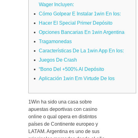
Wager Incluyen:
Cómo Golpear E Instalar 1win En Ios:
Hacer El Special Primer Depósito
Opciones Bancarias En 1win Argentina
Tragamonedas
Características De La 1win App En Ios:
Juegos De Crash
“Bono Del +500% Al Depósito
Aplicación 1win Em Virtude De Ios
1Win ha sido una casa sobre
apuestas deportivas con casino
online o qual opera en distintos
países de Continente europeo y
LATAM. Argentina es uno de sus