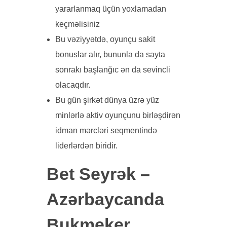
yararlanmaq üçün yoxlamadan
keçməlisiniz
Bu vəziyyətdə, oyunçu sakit
bonuslar alır, bununla da sayta
sonrakı başlanğıc ən da sevincli
olacaqdır.
Bu gün şirkət dünya üzrə yüz
minlərlə aktiv oyunçunu birləşdirən
idman mərcləri seqmentində
liderlərdən biridir.
Bet Seyrək –
Azərbaycanda
Bukmeker