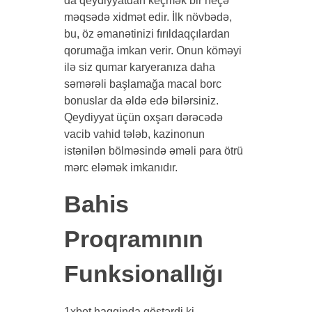
da qeydiyyatdan keçmək bir neçə
məqsədə xidmət edir. İlk növbədə,
bu, öz əmanətinizi fırıldaqçılardan
qorumağa imkan verir. Onun köməyi
ilə siz qumar karyeranıza daha
səmərəli başlamağa macal borc
bonuslar da əldə edə bilərsiniz.
Qeydiyyat üçün oxşarı dərəcədə
vacib vahid tələb, kazinonun
istənilən bölməsində əməli para ötrü
mərc eləmək imkanıdır.
Bahis
Proqramının
Funksionallığı
1xbet haqqinda göstərdi ki,