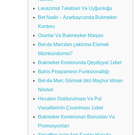
Ləvazimat Tələbləri Və Uyğunluğu
Bet Nadir – Azərbaycanda Bukmeker
Kontoru
Oranlar Və Bukmeyker Marjası
Bet-də Mərcdən çəkinmə Eləmək
Mümkündürmü?
Bukmeker Kontorunda Qeydiyyat 1xbet
Bahis Proqramının Funksionallığı
Bet-də Mərc Görmək ötrü Məşhur Idman
Növləri
Hesabın Doldurulması Və Pul
Vəsaitlərinin Çıxarılması 1xbet
Bukmeker Kontorunun Bonusları Və
Promosyonları
Smartfon üçün Apk Faylını Harada