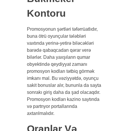
Kontoru
Promosyonun şərtləri təfərrüatlıdır,
buna ötrü oyunçular tələbləri
vaxtında yerinə-yetirə biləcəkləri
barədə qabaqcadan qərar verə
bilərlər. Daha yaxşıların qumar
obyektində qeydiyyat zamanı
promosyon kodları tətbiq görmək
imkanı mal. Bu vəziyyətdə, oyunçu
sakit bonuslar alır, bununla da sayta
sonrakı giriş daha da şad olacaqdır.
Promosyon kodları kazino saytında
və partnyor portallarında
axtarılmalıdır.
Oranlar Və