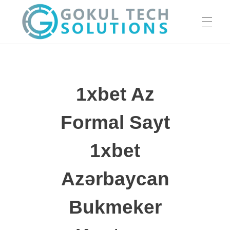
HOME
GTS
Gokul Tech Solutions
1xbet Az
SERVICES
Formal Sayt
ABOUT US
1xbet
Azərbaycan
OUR WORK
Bukmeker
CAREER