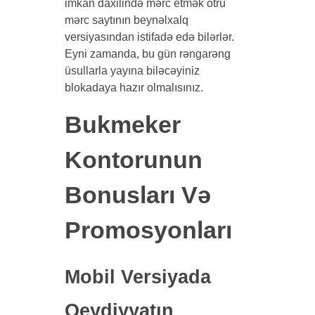
imkan daxilində mərc etmək ötrü
mərc saytının beynəlxalq
versiyasından istifadə edə bilərlər.
Eyni zamanda, bu gün rəngarəng
üsullarla yayına biləcəyiniz
blokadaya hazır olmalısınız.
Bukmeker
Kontorunun
Bonusları Və
Promosyonları
Mobil Versiyada
Qeydiyyatın