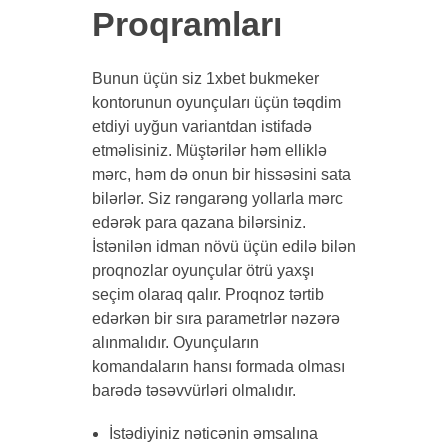
Proqramları
Bunun üçün siz 1xbet bukmeker
kontorunun oyunçuları üçün təqdim
etdiyi uyğun variantdan istifadə
etməlisiniz. Müştərilər həm elliklə
mərc, həm də onun bir hissəsini sata
bilərlər. Siz rəngarəng yollarla mərc
edərək para qazana bilərsiniz.
İstənilən idman növü üçün edilə bilən
proqnozlar oyunçular ötrü yaxşı
seçim olaraq qalır. Proqnoz tərtib
edərkən bir sıra parametrlər nəzərə
alınmalıdır. Oyunçuların
komandaların hansı formada olması
barədə təsəvvürləri olmalıdır.
İstədiyiniz nəticənin əmsalına