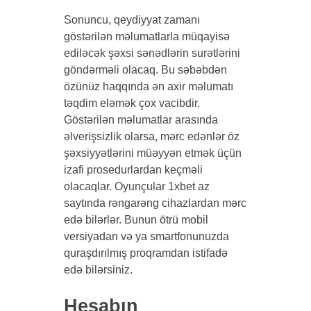
Sonuncu, qeydiyyat zamanı
göstərilən məlumatlarla müqayisə
ediləcək şəxsi sənədlərin surətlərini
göndərməli olacaq. Bu səbəbdən
özünüz haqqında ən axir məlumatı
təqdim eləmək çox vacibdir.
Göstərilən məlumatlar arasında
əlverişsizlik olarsa, mərc edənlər öz
şəxsiyyətlərini müəyyən etmək üçün
izafi prosedurlardan keçməli
olacaqlar. Oyunçular 1xbet az
saytında rəngarəng cihazlardan mərc
edə bilərlər. Bunun ötrü mobil
versiyadan və ya smartfonunuzda
quraşdırılmış proqramdan istifadə
edə bilərsiniz.
Hesabın