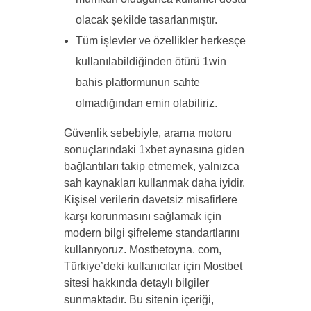
olacak şekilde tasarlanmıştır.
Tüm işlevler ve özellikler herkesçe
kullanılabildiğinden ötürü 1win
bahis platformunun sahte
olmadığından emin olabiliriz.
Güvenlik sebebiyle, arama motoru
sonuçlarındaki 1xbet aynasına giden
bağlantıları takip etmemek, yalnızca
sah kaynakları kullanmak daha iyidir.
Kişisel verilerin davetsiz misafirlere
karşı korunmasını sağlamak için
modern bilgi şifreleme standartlarını
kullanıyoruz. Mostbetoyna. com,
Türkiye’deki kullanıcılar için Mostbet
sitesi hakkında detaylı bilgiler
sunmaktadır. Bu sitenin içeriği,