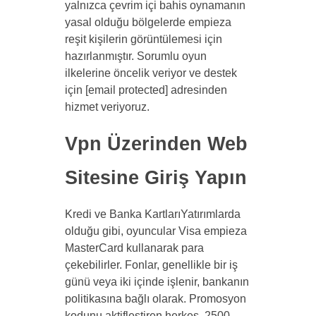
yalnızca çevrim içi bahis oynamanın
yasal olduğu bölgelerde empieza
reşit kişilerin görüntülemesi için
hazırlanmıştır. Sorumlu oyun
ilkelerine öncelik veriyor ve destek
için [email protected] adresinden
hizmet veriyoruz.
Vpn Üzerinden Web
Sitesine Giriş Yapın
Kredi ve Banka KartlarıYatırımlarda
olduğu gibi, oyuncular Visa empieza
MasterCard kullanarak para
çekebilirler. Fonlar, genellikle bir iş
günü veya iki içinde işlenir, bankanın
politikasına bağlı olarak. Promosyon
kodunu aktifleştiren herkes, 2500