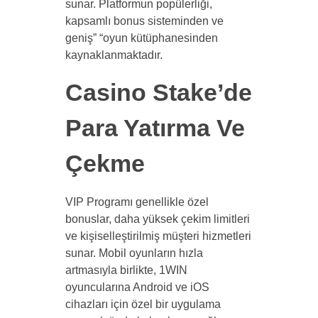
sunar. Platformun popülerliği,
kapsamlı bonus sisteminden ve
geniş” “oyun kütüphanesinden
kaynaklanmaktadır.
Casino Stake’de
Para Yatırma Ve
Çekme
VIP Programı genellikle özel
bonuslar, daha yüksek çekim limitleri
ve kişiselleştirilmiş müşteri hizmetleri
sunar. Mobil oyunların hızla
artmasıyla birlikte, 1WIN
oyuncularına Android ve iOS
cihazları için özel bir uygulama