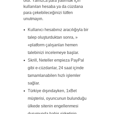
olur. Yalnızca para yatırmak için
kullanılan hesaba ya da cüzdana
para çekebileceğinizi lütfen
unutmayın.
Kullanıcı hesabınız aracılığıyla bir
talep oluşturduktan sonra, »
«platform çalışanları hemen
talebinizi incelemeye başlar.
Skrill, Neteller empieza PayPal
gibi e-cüzdanlar, 24 saat içinde
tamamlanabilen hızlı işlemler
sağlar.
Türkiye dışındayken, 1xBet
müşterisi, oyuncunun bulunduğu
ülkede sitenin engellenmesi
durumunda bahis şirketinin