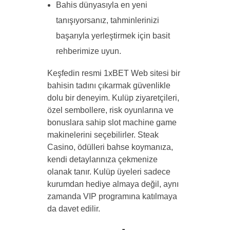
Bahis dünyasıyla en yeni
tanışıyorsanız, tahminlerinizi
başarıyla yerleştirmek için basit
rehberimize uyun.
Keşfedin resmi 1xBET Web sitesi bir
bahisin tadını çıkarmak güvenlikle
dolu bir deneyim. Kulüp ziyaretçileri,
özel sembollere, risk oyunlarına ve
bonuslara sahip slot machine game
makinelerini seçebilirler. Steak
Casino, ödülleri bahse koymanıza,
kendi detaylarınıza çekmenize
olanak tanır. Kulüp üyeleri sadece
kurumdan hediye almaya değil, aynı
zamanda VIP programına katılmaya
da davet edilir.