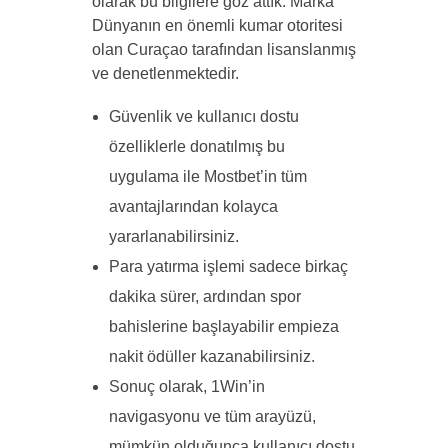
olarak bu bilgilere göz attık. Marka
Dünyanın en önemli kumar otoritesi
olan Curaçao tarafından lisanslanmış
ve denetlenmektedir.
Güvenlik ve kullanıcı dostu
özelliklerle donatılmış bu
uygulama ile Mostbet’in tüm
avantajlarından kolayca
yararlanabilirsiniz.
Para yatırma işlemi sadece birkaç
dakika sürer, ardından spor
bahislerine başlayabilir empieza
nakit ödüller kazanabilirsiniz.
Sonuç olarak, 1Win’in
navigasyonu ve tüm arayüzü,
mümkün olduğunca kullanıcı dostu