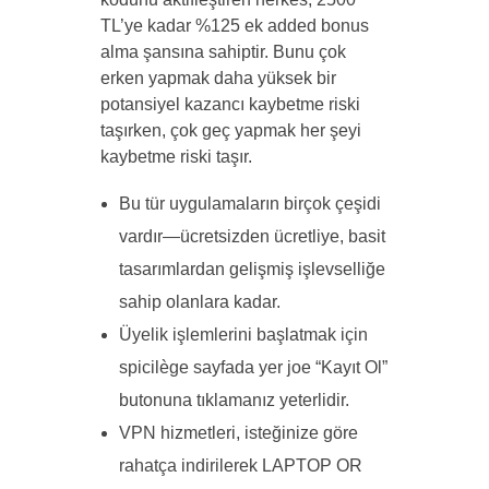
TL’ye kadar %125 ek added bonus
alma şansına sahiptir. Bunu çok
erken yapmak daha yüksek bir
potansiyel kazancı kaybetme riski
taşırken, çok geç yapmak her şeyi
kaybetme riski taşır.
Bu tür uygulamaların birçok çeşidi
vardır—ücretsizden ücretliye, basit
tasarımlardan gelişmiş işlevselliğe
sahip olanlara kadar.
Üyelik işlemlerini başlatmak için
spicilège sayfada yer joe “Kayıt Ol”
butonuna tıklamanız yeterlidir.
VPN hizmetleri, isteğinize göre
rahatça indirilerek LAPTOP OR