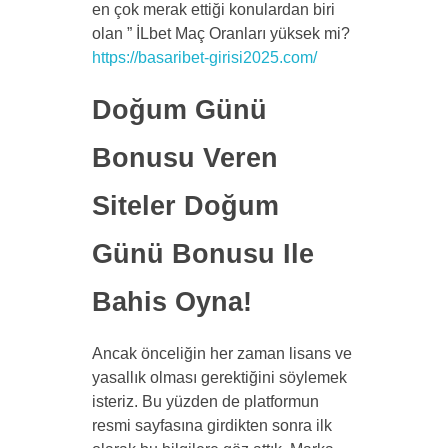
en çok merak ettiği konulardan biri
olan ” İLbet Maç Oranları yüksek mi?
https://basaribet-girisi2025.com/
Doğum Günü
Bonusu Veren
Siteler Doğum
Günü Bonusu Ile
Bahis Oyna!
Ancak önceliğin her zaman lisans ve
yasallık olması gerektiğini söylemek
isteriz. Bu yüzden de platformun
resmi sayfasına girdikten sonra ilk