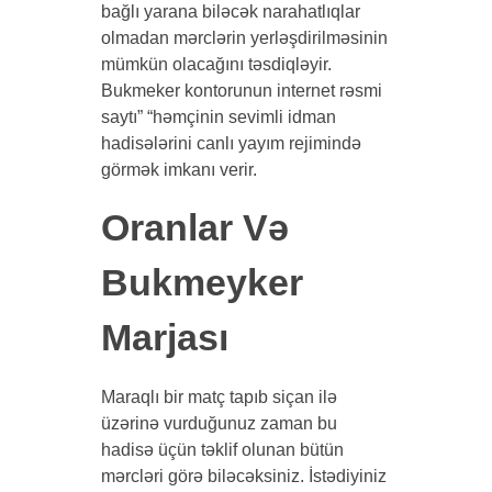
bağlı yarana biləcək narahatlıqlar
olmadan mərclərin yerləşdirilməsinin
mümkün olacağını təsdiqləyir.
Bukmeker kontorunun internet rəsmi
saytı” “həmçinin sevimli idman
hadisələrini canlı yayım rejimində
görmək imkanı verir.
Oranlar Və
Bukmeyker
Marjası
Maraqlı bir matç tapıb siçan ilə
üzərinə vurduğunuz zaman bu
hadisə üçün təklif olunan bütün
mərcləri görə biləcəksiniz. İstədiyiniz