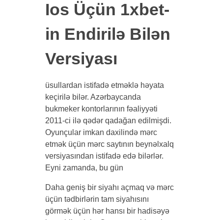
Ios Üçün 1xbet-
in Endirilə Bilən
Versiyası
üsullardan istifadə etməklə həyata
keçirilə bilər. Azərbaycanda
bukmeker kontorlarının fəaliyyəti
2011-ci ilə qədər qadağan edilmişdi.
Oyunçular imkan daxilində mərc
etmək üçün mərc saytının beynəlxalq
versiyasından istifadə edə bilərlər.
Eyni zamanda, bu gün
Daha geniş bir siyahı açmaq və mərc
üçün tədbirlərin tam siyahısını
görmək üçün hər hansı bir hadisəyə