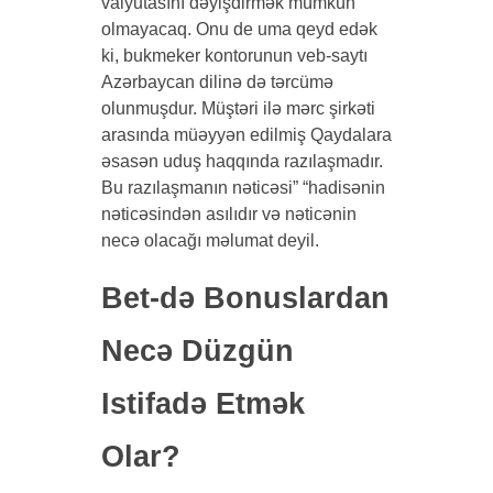
valyutasını dəyişdirmək mümkün
olmayacaq. Onu de uma qeyd edək
ki, bukmeker kontorunun veb-saytı
Azərbaycan dilinə də tərcümə
olunmuşdur. Müştəri ilə mərc şirkəti
arasında müəyyən edilmiş Qaydalara
əsasən uduş haqqında razılaşmadır.
Bu razılaşmanın nəticəsi” “hadisənin
nəticəsindən asılıdır və nəticənin
necə olacağı məlumat deyil.
Bet-də Bonuslardan
Necə Düzgün
Istifadə Etmək
Olar?