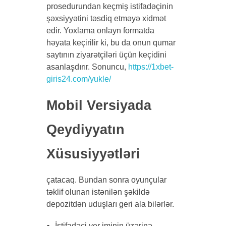
prosedurundan keçmiş istifadəçinin
şəxsiyyətini təsdiq etməyə xidmət
edir. Yoxlama onlayn formatda
həyata keçirilir ki, bu da onun qumar
saytının ziyarətçiləri üçün keçidini
asanlaşdırır. Sonuncu,
https://1xbet-
giris24.com/yukle/
Mobil Versiyada
Qeydiyyatın
Xüsusiyyətləri
çatacaq. Bundan sonra oyunçular
təklif olunan istənilən şəkildə
depozitdən uduşları geri ala bilərlər.
İstifadəçi yer iminin üzərinə