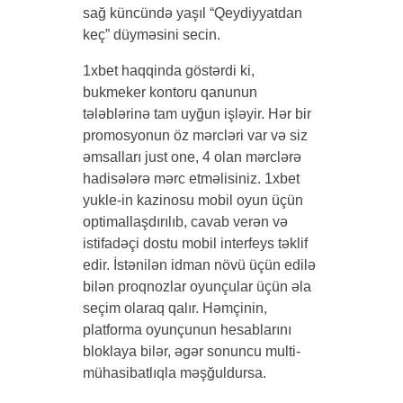
sağ küncündə yaşıl “Qeydiyyatdan
keç” düyməsini secin.
1xbet haqqinda göstərdi ki,
bukmeker kontoru qanunun
tələblərinə tam uyğun işləyir. Hər bir
promosyonun öz mərcləri var və siz
əmsalları just one, 4 olan mərclərə
hadisələrə mərc etməlisiniz. 1xbet
yukle-in kazinosu mobil oyun üçün
optimallaşdırılıb, cavab verən və
istifadəçi dostu mobil interfeys təklif
edir. İstənilən idman növü üçün edilə
bilən proqnozlar oyunçular üçün əla
seçim olaraq qalır. Həmçinin,
platforma oyunçunun hesablarını
bloklaya bilər, əgər sonuncu multi-
mühasibatlıqla məşğuldursa.