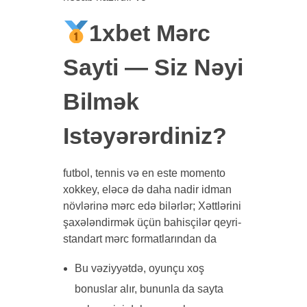
1xbet Mərc
Sayti — Siz Nəyi
Bilmək
Istəyərərdiniz?
futbol, ​​tennis və en este momento
xokkey, eləcə də daha nadir idman
növlərinə mərc edə bilərlər; Xəttlərini
şaxələndirmək üçün bahisçilər qeyri-
standart mərc formatlarından da
Bu vəziyyətdə, oyunçu xoş
bonuslar alır, bununla da sayta