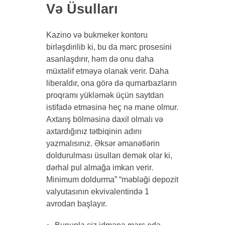
Və Üsulları
Kazino və bukmeker kontoru
birləşdirilib ki, bu da mərc prosesini
asanlaşdırır, həm də onu daha
müxtəlif etməyə olanak verir. Daha
liberaldır, ona görə də qumarbazların
proqramı yükləmək üçün saytdan
istifadə etməsinə heç nə mane olmur.
Axtarış bölməsinə daxil olmalı və
axtardığınız tətbiqinin adını
yazmalısınız. Əksər əmanətlərin
doldurulması üsulları demək olar ki,
dərhal pul almağa imkan verir.
Minimum doldurma” “məbləği depozit
valyutasının ekvivalentində 1
avrodan başlayır.