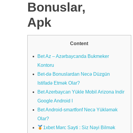
Bonuslar,
Apk
Content
Bet Az – Azərbaycanda Bukmeker
Kontoru
Bet-də Bonuslardan Necə Düzgün
Istifadə Etmək Olar?
Bet Azerbaycan Yükle Mobil Arizona Indir
Google Android I
Bet Android-smartfonf Necə Yükləmək
Olar?
1xbet Mərc Sayti : Siz Nəyi Bilmək