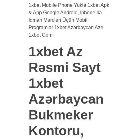
1xbet Mobile Phone Yukle 1xbet Apk
& App Google Android, Iphone Ilə
Idman Mərcləri Üçün Mobil
Proqramlar 1xbet Azərbaycan Aze
1xbet Com
1xbet Az
Rəsmi Sayt
1xbet
Azərbaycan
Bukmeker
Kontoru,