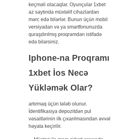
keçməli olacaqlar. Oyunçular 1xbet
az saytında müxtəlif cihazlardan
mərc edə bilərlər. Bunun üçün mobil
versiyadan və ya smartfonunuzda
quraşdırılmış proqramdan istifadə
edə bilərsiniz.
Iphone-na Proqramı
1xbet İos Necə
Yükləmək Olar?
artırmaq üçün tələb olunur.
İdentifikasiya depozitdən pul
vəsaitlərinin ilk çıxarılmasından əvvəl
həyata keçirilir.