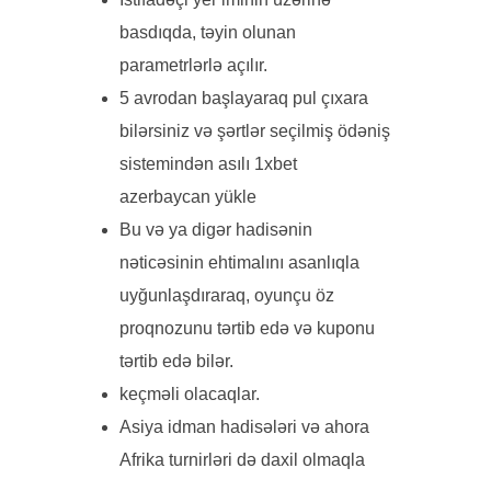
basdıqda, təyin olunan
parametrlərlə açılır.
5 avrodan başlayaraq pul çıxara
bilərsiniz və şərtlər seçilmiş ödəniş
sistemindən asılı 1xbet
azerbaycan yükle
Bu və ya digər hadisənin
nəticəsinin ehtimalını asanlıqla
uyğunlaşdıraraq, oyunçu öz
proqnozunu tərtib edə və kuponu
tərtib edə bilər.
keçməli olacaqlar.
Asiya idman hadisələri və ahora
Afrika turnirləri də daxil olmaqla