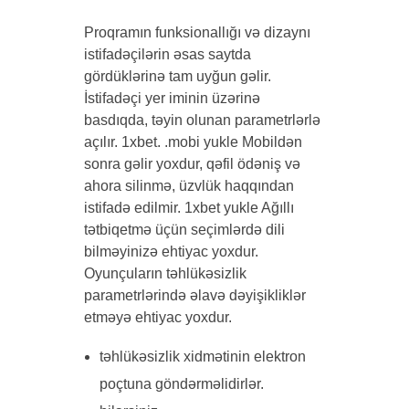
Proqramın funksionallığı və dizaynı
istifadəçilərin əsas saytda
gördüklərinə tam uyğun gəlir.
İstifadəçi yer iminin üzərinə
basdıqda, təyin olunan parametrlərlə
açılır. 1xbet. .mobi yukle Mobildən
sonra gəlir yoxdur, qəfil ödəniş və
ahora silinmə, üzvlük haqqından
istifadə edilmir. 1xbet yukle Ağıllı
tətbiqetmə üçün seçimlərdə dili
bilməyinizə ehtiyac yoxdur.
Oyunçuların təhlükəsizlik
parametrlərində əlavə dəyişikliklər
etməyə ehtiyac yoxdur.
təhlükəsizlik xidmətinin elektron
poçtuna göndərməlidirlər.