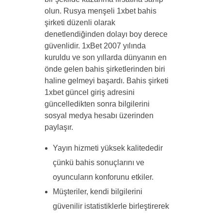
olun. Rusya menşeli 1xbet bahis
şirketi düzenli olarak
denetlendiğinden dolayı boy derece
güvenlidir. 1xBet 2007 yılında
kuruldu ve son yıllarda dünyanın en
önde gelen bahis şirketlerinden biri
haline gelmeyi başardı. Bahis şirketi
1xbet güncel giriş adresini
güncelledikten sonra bilgilerini
sosyal medya hesabı üzerinden
paylaşır.
Yayın hizmeti yüksek kalitededir
çünkü bahis sonuçlarını ve
oyuncuların konforunu etkiler.
Müşteriler, kendi bilgilerini
güvenilir istatistiklerle birleştirerek