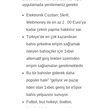
uygulamada yenilemeniz gerekir.
Elektronik Cüzdan; Skrill,
Webmoney ile en az 2 . 00 Euro’ya
kadar çekim yapma hakkınız var.
Türkiye’de en çok kazandıran
bahis şirketine erişim sağlamak
isteyen bahisçiler için 1xbet
alternatif giriş linkleri üzerinden
erişim sağlamaları gerekmektedir.
Bu tür bahisler giderek daha
popüler hale” “geliyor ve pazar
lideri olan 1xbet, geniş bir eSpor
bahis yelpazesi sunuyor.
Futbol, buz hokeyi, biatlon,