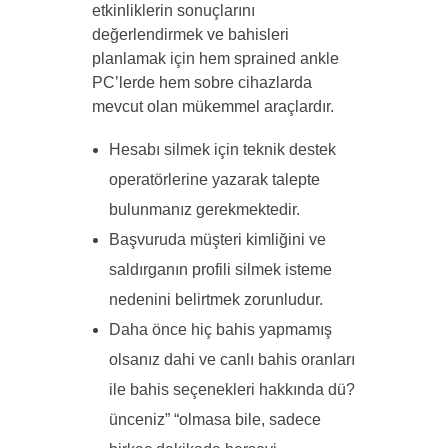
etkinliklerin sonuçlarını
değerlendirmek ve bahisleri
planlamak için hem sprained ankle
PC’lerde hem sobre cihazlarda
mevcut olan mükemmel araçlardır.
Hesabı silmek için teknik destek
operatörlerine yazarak talepte
bulunmanız gerekmektedir.
Başvuruda müşteri kimliğini ve
saldırganın profili silmek isteme
nedenini belirtmek zorunludur.
Daha önce hiç bahis yapmamış
olsanız dahi ve canlı bahis oranları
ile bahis seçenekleri hakkında dü?
ünceniz” “olmasa bile, sadece