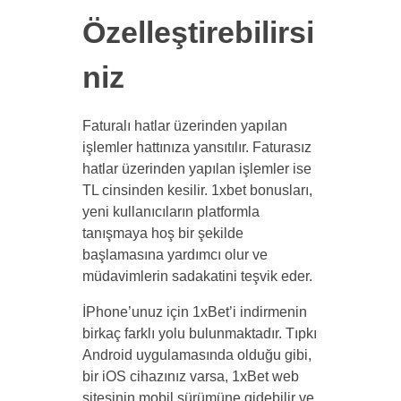
Özelleştirebilirsi
niz
Faturalı hatlar üzerinden yapılan
işlemler hattınıza yansıtılır. Faturasız
hatlar üzerinden yapılan işlemler ise
TL cinsinden kesilir. 1xbet bonusları,
yeni kullanıcıların platformla
tanışmaya hoş bir şekilde
başlamasına yardımcı olur ve
müdavimlerin sadakatini teşvik eder.
İPhone’unuz için 1xBet’i indirmenin
birkaç farklı yolu bulunmaktadır. Tıpkı
Android uygulamasında olduğu gibi,
bir iOS cihazınız varsa, 1xBet web
sitesinin mobil sürümüne gidebilir ve