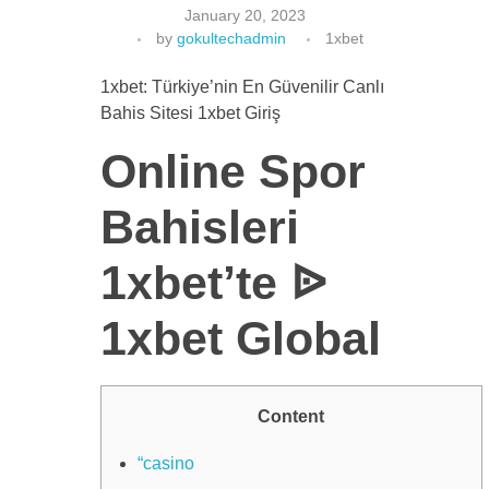
January 20, 2023
by
gokultechadmin
1xbet
1xbet: Türkiye’nin En Güvenilir Canlı
CONTACT US
Bahis Sitesi 1xbet Giriş
Online Spor
Bahisleri
1xbet’te ᐉ
1xbet Global
Content
“casino