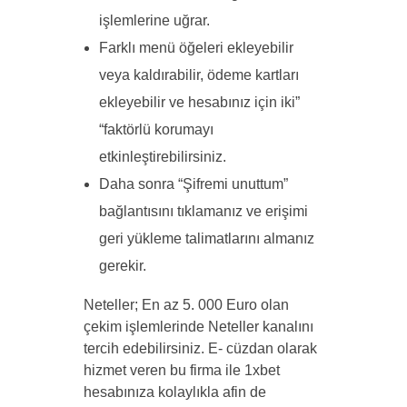
işlemlerine uğrar.
Farklı menü öğeleri ekleyebilir
veya kaldırabilir, ödeme kartları
ekleyebilir ve hesabınız için iki”
“faktörlü korumayı
etkinleştirebilirsiniz.
Daha sonra “Şifremi unuttum”
bağlantısını tıklamanız ve erişimi
geri yükleme talimatlarını almanız
gerekir.
Neteller; En az 5. 000 Euro olan
çekim işlemlerinde Neteller kanalını
tercih edebilirsiniz. E- cüzdan olarak
hizmet veren bu firma ile 1xbet
hesabınıza kolaylıkla afin de