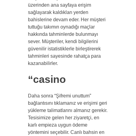
üzerinden ana sayfaya erişim
sağlayarak kaldıkları yerden
bahislerine devam eder. Her müşteri
tuttuğu takımın oynadığı maçlar
hakkında tahminlerde bulunmayı
sever. Müşteriler, kendi bilgilerini
güvenilir istatistiklerle birleştirerek
tahminleri sayesinde rahatça para
kazanabilirler.
“casino
Daha sonra “Şifremi unuttum”
bağlantısını tıklamanız ve erişimi geri
yükleme talimatlarını almanız gerekir.
Tesisimize gelen her ziyaretçi, en
karlı empieza uygun ödeme
yöntemini seçebilir. Canlı bahsin en