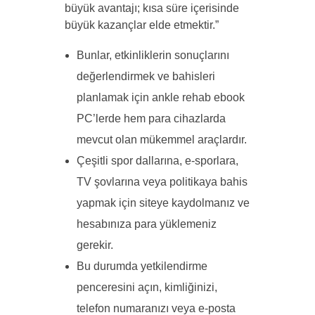
büyük avantajı; kısa süre içerisinde
büyük kazançlar elde etmektir.”
Bunlar, etkinliklerin sonuçlarını
değerlendirmek ve bahisleri
planlamak için ankle rehab ebook
PC’lerde hem para cihazlarda
mevcut olan mükemmel araçlardır.
Çeşitli spor dallarına, e-sporlara,
TV şovlarına veya politikaya bahis
yapmak için siteye kaydolmanız ve
hesabınıza para yüklemeniz
gerekir.
Bu durumda yetkilendirme
penceresini açın, kimliğinizi,
telefon numaranızı veya e-posta