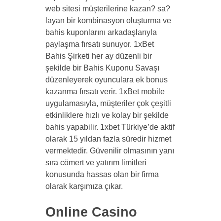
web sitesi müşterilerine kazan? sa?
layan bir kombinasyon oluşturma ve
bahis kuponlarını arkadaşlarıyla
paylaşma fırsatı sunuyor. 1xBet
Bahis Şirketi her ay düzenli bir
şekilde bir Bahis Kuponu Savaşı
düzenleyerek oyunculara ek bonus
kazanma fırsatı verir. 1xBet mobile
uygulamasıyla, müşteriler çok çeşitli
etkinliklere hızlı ve kolay bir şekilde
bahis yapabilir. 1xbet Türkiye’de aktif
olarak 15 yıldan fazla süredir hizmet
vermektedir. Güvenilir olmasının yanı
sıra cömert ve yatırım limitleri
konusunda hassas olan bir firma
olarak karşımıza çıkar.
Online Casino