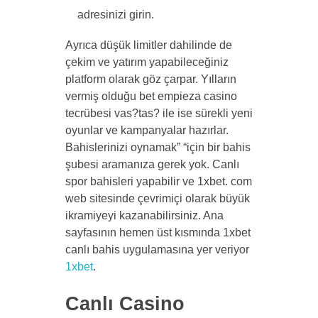
adresinizi girin.
Ayrıca düşük limitler dahilinde de
çekim ve yatırım yapabileceğiniz
platform olarak göz çarpar. Yılların
vermiş olduğu bet empieza casino
tecrübesi vas?tas? ile ise sürekli yeni
oyunlar ve kampanyalar hazırlar.
Bahislerinizi oynamak” “için bir bahis
şubesi aramanıza gerek yok. Canlı
spor bahisleri yapabilir ve 1xbet. com
web sitesinde çevrimiçi olarak büyük
ikramiyeyi kazanabilirsiniz. Ana
sayfasının hemen üst kısmında 1xbet
canlı bahis uygulamasına yer veriyor
1xbet
.
Canlı Casino