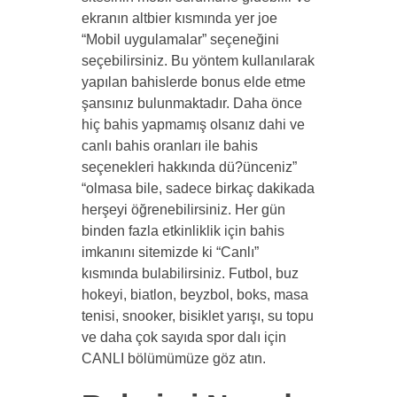
ekranın altbier kısmında yer joe
“Mobil uygulamalar” seçeneğini
seçebilirsiniz. Bu yöntem kullanılarak
yapılan bahislerde bonus elde etme
şansınız bulunmaktadır. Daha önce
hiç bahis yapmamış olsanız dahi ve
canlı bahis oranları ile bahis
seçenekleri hakkında dü?ünceniz”
“olmasa bile, sadece birkaç dakikada
herşeyi öğrenebilirsiniz. Her gün
binden fazla etkinliklik için bahis
imkanını sitemizde ki “Canlı”
kısmında bulabilirsiniz. Futbol, buz
hokeyi, biatlon, beyzbol, boks, masa
tenisi, snooker, bisiklet yarışı, su topu
ve daha çok sayıda spor dalı için
CANLI bölümümüze göz atın.