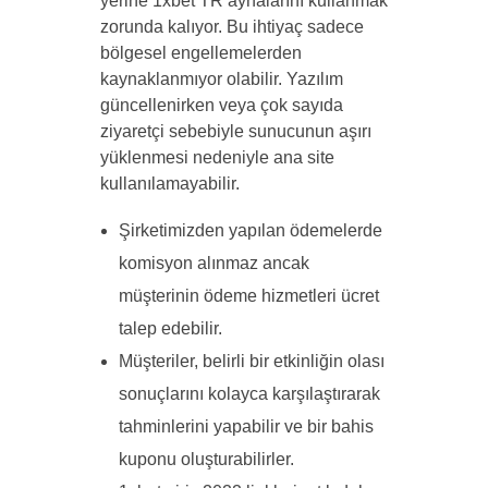
yerine 1xbet TR aynalarını kullanmak
zorunda kalıyor. Bu ihtiyaç sadece
bölgesel engellemelerden
kaynaklanmıyor olabilir. Yazılım
güncellenirken veya çok sayıda
ziyaretçi sebebiyle sunucunun aşırı
yüklenmesi nedeniyle ana site
kullanılamayabilir.
Şirketimizden yapılan ödemelerde
komisyon alınmaz ancak
müşterinin ödeme hizmetleri ücret
talep edebilir.
Müşteriler, belirli bir etkinliğin olası
sonuçlarını kolayca karşılaştırarak
tahminlerini yapabilir ve bir bahis
kuponu oluşturabilirler.