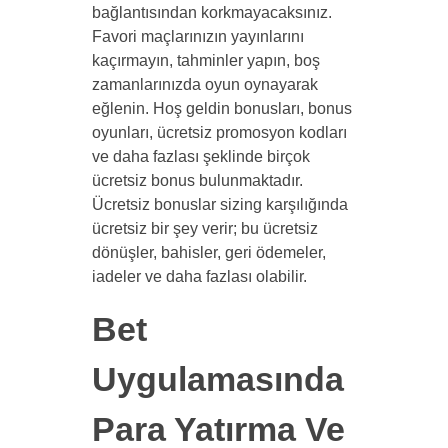
bağlantısından korkmayacaksınız.
Favori maçlarınızın yayınlarını
kaçırmayın, tahminler yapın, boş
zamanlarınızda oyun oynayarak
eğlenin. Hoş geldin bonusları, bonus
oyunları, ücretsiz promosyon kodları
ve daha fazlası şeklinde birçok
ücretsiz bonus bulunmaktadır.
Ücretsiz bonuslar sizing karşılığında
ücretsiz bir şey verir; bu ücretsiz
dönüşler, bahisler, geri ödemeler,
iadeler ve daha fazlası olabilir.
Bet
Uygulamasında
Para Yatırma Ve