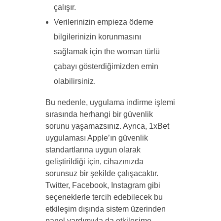
çalışır.
Verilerinizin empieza ödeme
bilgilerinizin korunmasını
sağlamak için the woman türlü
çabayı gösterdiğimizden emin
olabilirsiniz.
Bu nedenle, uygulama indirme işlemi
sırasında herhangi bir güvenlik
sorunu yaşamazsınız. Ayrıca, 1xBet
uygulaması Apple’ın güvenlik
standartlarına uygun olarak
geliştirildiği için, cihazınızda
sorunsuz bir şekilde çalışacaktır.
Twitter, Facebook, Instagram gibi
seçeneklerle tercih edebilecek bu
etkileşim dışında sistem üzerinden
panel yardımıyla da etkileşime