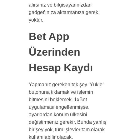
alırsınız ve bilgisayarınızdan
gadget’ınıza aktarmanıza gerek
yoktur.
Bet App
Üzerinden
Hesap Kaydı
Yapmanız gereken tek şey ‘Yükle’
butonuna tıklamak ve işlemin
bitmesini beklemek. 1xBet
uygulaması engellenmişse,
ayarlardan konum ülkesini
değiştirmeniz gerekir. Bunda yanlış
bir şey yok, tüm işlevler tam olarak
kullanılabilir olacak.