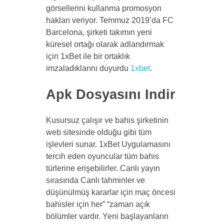
görsellerini kullanma promosyon
hakları veriyor. Temmuz 2019’da FC
Barcelona, şirketi takımın yeni
küresel ortağı olarak adlandırmak
için 1xBet ile bir ortaklık
imzaladıklarını duyurdu
1xbet
.
Apk Dosyasını Indir
Kusursuz çalışır ve bahis şirketinin
web sitesinde olduğu gibi tüm
işlevleri sunar. 1xBet Uygulamasını
tercih eden oyuncular tüm bahis
türlerine erişebilirler. Canlı yayın
sırasında Canlı tahminler ve
düşünülmüş kararlar için maç öncesi
bahisler için her” “zaman açık
bölümler vardır. Yeni başlayanların