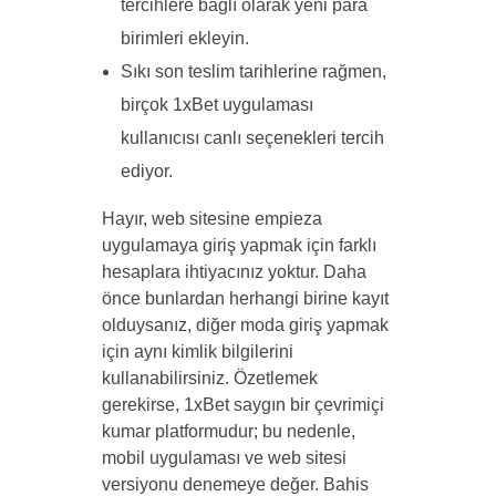
tercihlere bağlı olarak yeni para
birimleri ekleyin.
Sıkı son teslim tarihlerine rağmen,
birçok 1xBet uygulaması
kullanıcısı canlı seçenekleri tercih
ediyor.
Hayır, web sitesine empieza
uygulamaya giriş yapmak için farklı
hesaplara ihtiyacınız yoktur. Daha
önce bunlardan herhangi birine kayıt
olduysanız, diğer moda giriş yapmak
için aynı kimlik bilgilerini
kullanabilirsiniz. Özetlemek
gerekirse, 1xBet saygın bir çevrimiçi
kumar platformudur; bu nedenle,
mobil uygulaması ve web sitesi
versiyonu denemeye değer. Bahis