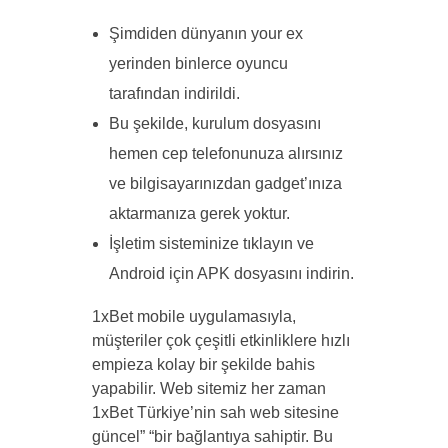
Şimdiden dünyanın your ex
yerinden binlerce oyuncu
tarafından indirildi.
Bu şekilde, kurulum dosyasını
hemen cep telefonunuza alırsınız
ve bilgisayarınızdan gadget’ınıza
aktarmanıza gerek yoktur.
İşletim sisteminize tıklayın ve
Android için APK dosyasını indirin.
1xBet mobile uygulamasıyla,
müşteriler çok çeşitli etkinliklere hızlı
empieza kolay bir şekilde bahis
yapabilir. Web sitemiz her zaman
1xBet Türkiye’nin sah web sitesine
güncel” “bir bağlantıya sahiptir. Bu