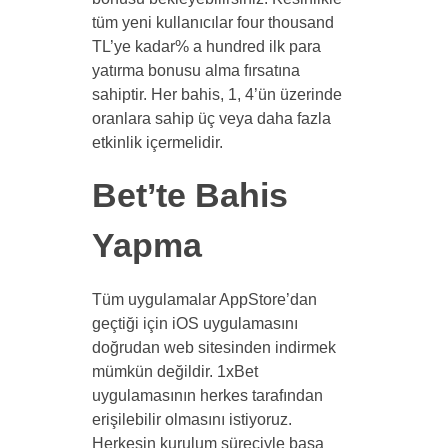
tüm yeni kullanıcılar four thousand
TL’ye kadar% a hundred ilk para
yatırma bonusu alma fırsatına
sahiptir. Her bahis, 1, 4’ün üzerinde
oranlara sahip üç veya daha fazla
etkinlik içermelidir.
Bet’te Bahis
Yapma
Tüm uygulamalar AppStore’dan
geçtiği için iOS uygulamasını
doğrudan web sitesinden indirmek
mümkün değildir. 1xBet
uygulamasının herkes tarafından
erişilebilir olmasını istiyoruz.
Herkesin kurulum süreciyle başa