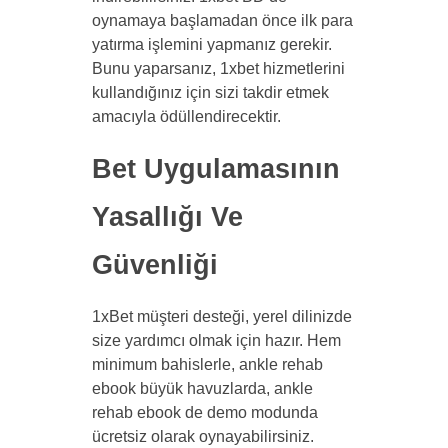
oynamaya başlamadan önce ilk para
yatırma işlemini yapmanız gerekir.
Bunu yaparsanız, 1xbet hizmetlerini
kullandığınız için sizi takdir etmek
amacıyla ödüllendirecektir.
Bet Uygulamasının
Yasallığı Ve
Güvenliği
1xBet müşteri desteği, yerel dilinizde
size yardımcı olmak için hazır. Hem
minimum bahislerle, ankle rehab
ebook büyük havuzlarda, ankle
rehab ebook de demo modunda
ücretsiz olarak oynayabilirsiniz.