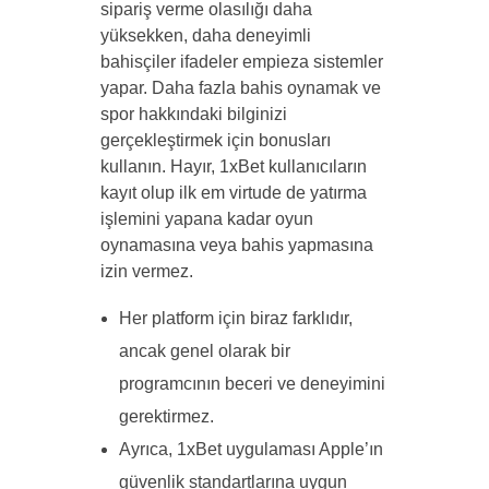
sipariş verme olasılığı daha
yüksekken, daha deneyimli
bahisçiler ifadeler empieza sistemler
yapar. Daha fazla bahis oynamak ve
spor hakkındaki bilginizi
gerçekleştirmek için bonusları
kullanın. Hayır, 1xBet kullanıcıların
kayıt olup ilk em virtude de yatırma
işlemini yapana kadar oyun
oynamasına veya bahis yapmasına
izin vermez.
Her platform için biraz farklıdır,
ancak genel olarak bir
programcının beceri ve deneyimini
gerektirmez.
Ayrıca, 1xBet uygulaması Apple’ın
güvenlik standartlarına uygun