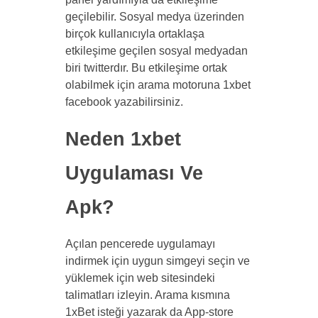
geçilebilir. Sosyal medya üzerinden
birçok kullanıcıyla ortaklaşa
etkileşime geçilen sosyal medyadan
biri twitterdır. Bu etkileşime ortak
olabilmek için arama motoruna 1xbet
facebook yazabilirsiniz.
Neden 1xbet
Uygulaması Ve
Apk?
Açılan pencerede uygulamayı
indirmek için uygun simgeyi seçin ve
yüklemek için web sitesindeki
talimatları izleyin. Arama kısmına
1xBet isteği yazarak da App-store