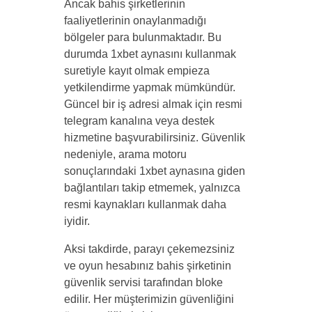
Ancak bahis şirketlerinin
faaliyetlerinin onaylanmadığı
bölgeler para bulunmaktadır. Bu
durumda 1xbet aynasını kullanmak
suretiyle kayıt olmak empieza
yetkilendirme yapmak mümkündür.
Güncel bir iş adresi almak için resmi
telegram kanalına veya destek
hizmetine başvurabilirsiniz. Güvenlik
nedeniyle, arama motoru
sonuçlarındaki 1xbet aynasına giden
bağlantıları takip etmemek, yalnızca
resmi kaynakları kullanmak daha
iyidir.
Aksi takdirde, parayı çekemezsiniz
ve oyun hesabınız bahis şirketinin
güvenlik servisi tarafından bloke
edilir. Her müşterimizin güvenliğini