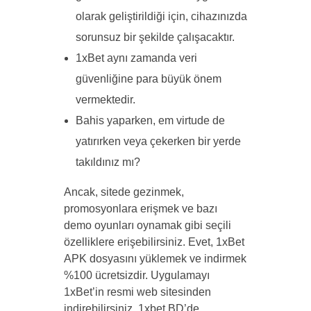
olarak geliştirildiği için, cihazınızda
sorunsuz bir şekilde çalışacaktır.
1xBet aynı zamanda veri
güvenliğine para büyük önem
vermektedir.
Bahis yaparken, em virtude de
yatırırken veya çekerken bir yerde
takıldınız mı?
Ancak, sitede gezinmek,
promosyonlara erişmek ve bazı
demo oyunları oynamak gibi seçili
özelliklere erişebilirsiniz. Evet, 1xBet
APK dosyasını yüklemek ve indirmek
%100 ücretsizdir. Uygulamayı
1xBet’in resmi web sitesinden
indirebilirsiniz. 1xbet BD’de