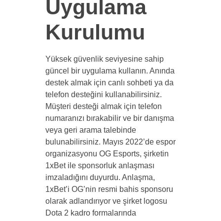
Uygulama
Kurulumu
Yüksek güvenlik seviyesine sahip
güncel bir uygulama kullanın. Anında
destek almak için canlı sohbeti ya da
telefon desteğini kullanabilirsiniz.
Müşteri desteği almak için telefon
numaranızı bırakabilir ve bir danışma
veya geri arama talebinde
bulunabilirsiniz. Mayıs 2022’de espor
organizasyonu OG Esports, şirketin
1xBet ile sponsorluk anlaşması
imzaladığını duyurdu. Anlaşma,
1xBet’i OG’nin resmi bahis sponsoru
olarak adlandırıyor ve şirket logosu
Dota 2 kadro formalarında