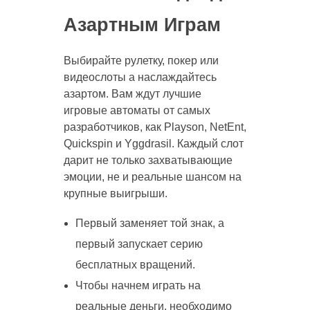
Азартным Играм
Выбирайте рулетку, покер или
видеослоты а наслаждайтесь
азартом. Вам ждут лучшие
игровые автоматы от самых
разработчиков, как Playson, NetEnt,
Quickspin и Yggdrasil. Каждый слот
дарит не только захватывающие
эмоции, не и реальные шансом на
крупные выигрыши.
Первый заменяет той знак, а
первый запускает серию
бесплатных вращений.
Чтобы начнем играть на
реальные деньги, необходимо