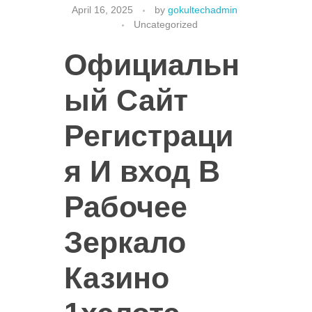
April 16, 2025
by
gokultechadmin
Uncategorized
Официальн
CONTACT US
ый Сайт
Регистраци
я И вход В
Рабочее
Зеркало
Казино