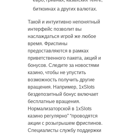
биткоинах а других валютах.
Такой и интуитивно непонятный
интерфейс позволит вы
наслаждаться игрой же любое
время. Фриспины
предоставляются в рамках
приветственного пакета, акций и
бонусов. Следите за новостями
казино, чтобы не упустить
возможность получить другие
вращения. Например, 1xSlots
бездепозитный бонус включает
бесплатные вращения.
Нормализаторской в 1xSlots
казино регулярно” “проводятся
акции с розыгрышем фриспинов.
Специалисты службу поддержки