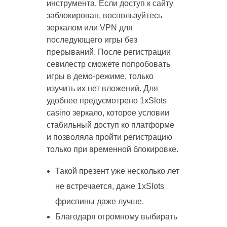
инструмента. Если доступ к сайту
заблокирован, воспользуйтесь
зеркалом или VPN для
последующего игры без
прерываний. После регистрации
севилестр сможете попробовать
игры в демо-режиме, только
изучить их нет вложений. Для
удобнее предусмотрено 1xSlots
casino зеркало, которое условии
стабильный доступ ко платформе
и позволяла пройти регистрацию
только при временной блокировке.
Такой презент уже несколько лет
не встречается, даже 1xSlots
фриспины даже лучше.
Благодаря огромному выбирать