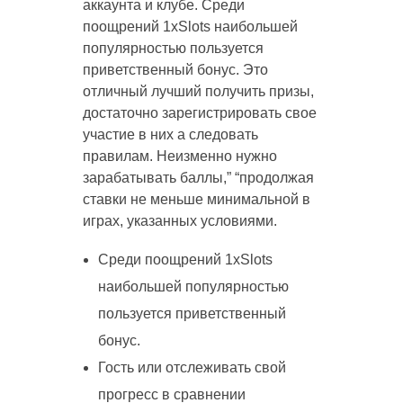
аккаунта и клубе. Среди
поощрений 1xSlots наибольшей
популярностью пользуется
приветственный бонус. Это
отличный лучший получить призы,
достаточно зарегистрировать свое
участие в них а следовать
правилам. Неизменно нужно
зарабатывать баллы,” “продолжая
ставки не меньше минимальной в
играх, указанных условиями.
Среди поощрений 1xSlots
наибольшей популярностью
пользуется приветственный
бонус.
Гость или отслеживать свой
прогресс в сравнении