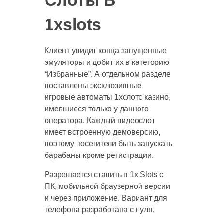
Слоты В
1xslots
Клиент увидит конца запущенные
эмуляторы и добит их в категорию
“Избранные”. А отдельном разделе
поставлены эксклюзивные
игровые автоматы 1хслотс казино,
имевшиеся только у данного
оператора. Каждый видеослот
имеет встроенную демоверсию,
поэтому посетители быть запускать
барабаны кроме регистрации.
Разрешается ставить в 1x Slots с
ПК, мобильной браузерной версии
и через приложение. Вариант для
телефона разработана с нуля,