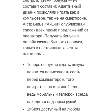
слоты, платежи, бонусы — не
составит составит. Адаптивный
дизайн позволяли играть как и
компьютере, так же на смартфоне.
А странице «Акции» опубликован
список всех промо предложений от
оператора. Получать бонусы в
онлайн казино быть как новички,
только и постоянные клиенты
платформы.
Теперь но нужно ждать, покуда
появится возможность сесть
перед компьютером, того
поиграть в он или иной слот,
ведь мобильный телефон всегда
находится надзором рукой.
1xSlots доступный на любом