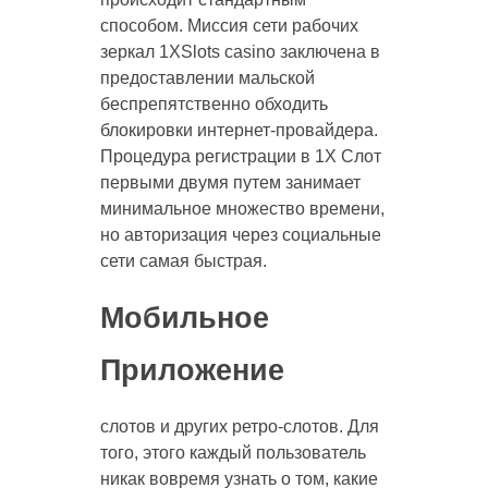
способом. Миссия сети рабочих
зеркал 1XSlots casino заключена в
предоставлении мальской
беспрепятственно обходить
блокировки интернет-провайдера.
Процедура регистрации в 1Х Слот
первыми двумя путем занимает
минимальное множество времени,
но авторизация через социальные
сети самая быстрая.
Мобильное
Приложение
слотов и других ретро-слотов. Для
того, этого каждый пользователь
никак вовремя узнать о том, какие