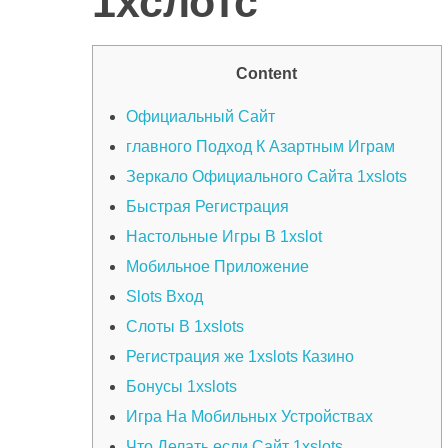
1хслотс
Content
Официальный Сайт
главного Подход К Азартным Играм
Зеркало Официального Сайта 1xslots
Быстрая Регистрация
Настольные Игры В 1xslot
Мобильное Приложение
Slots Вход
Слоты В 1xslots
Регистрация же 1xslots Казино
Бонусы 1xslots
Игра На Мобильных Устройствах
Что Делать если Сайт 1xslots