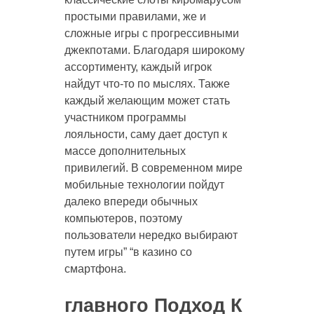
простыми правилами, же и
сложные игры с прогрессивными
джекпотами. Благодаря широкому
ассортименту, каждый игрок
найдут что-то по мыслях. Также
каждый желающим может стать
участником программы
лояльности, саму дает доступ к
массе дополнительных
привилегий. В современном мире
мобильные технологии пойдут
далеко впереди обычных
компьютеров, поэтому
пользователи нередко выбирают
путем игры” “в казино со
смартфона.
главного Подход К