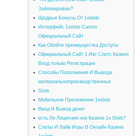
Заблокирован?
Щедрые Бонусы От 1xslots
Интерфейс 1xslots Casino
Официальный Сайт
Как Обойти преимущества Доступа
Официальный Сайт 1 Икс Слотс Казино
Вход только Регистрация
Способы Пополнения И Вывода
материальнопроизводственных
Slots
Мобильное Приложение 1xslots
Ввод И Вывод денег
есть Ли Лицензия них Казино 1x Slots?
Слоты И Лайв Игры В Онлайн Казино