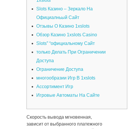
1xslots
Slots Казино – Зеркало На
Официалньый Сайт
Отзывы О Казино 1xslots
Обзор Казино 1xslots Casino
Slots” “официальному Сайт
только Делать При Ограничении
Доступа
Ограничение Доступа
многообразии Игр В 1xslots
Ассортимент Игр
Игровые Автоматы На Сайте
Скорость вывода мгновенная,
зависит от выбранного платежного