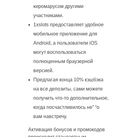
киромарусом другими
участниками.
1xslots предоставляет удобное
мобильное приложение для
Android, а пользователи iOS
могут воспользоваться
полноценным браузерной
версией.
Предлагая конца 10% кэшбэка
на все депозиты, сами можете
получить что-то дополнительное,
когда посчастливилось не” “о
вам навстречу.
Активация бонусов и промокодов
происходит стандартным