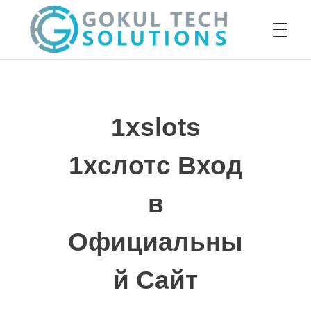
HOME
GTS
Gokul Tech Solutions
1xslots
SERVICES
1хслотс Вход
ABOUT US
в
Официальны
OUR WORK
й Сайт
CAREER