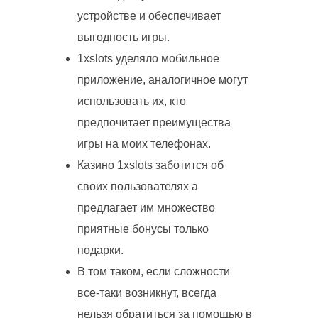
устройстве и обеспечивает
выгодность игры.
1xslots уделяло мобильное
приложение, аналогичное могут
использовать их, кто
предпочитает преимущества
игры на моих телефонах.
Казино 1xslots заботится об
своих пользователях а
предлагает им множество
приятные бонусы только
подарки.
В том таком, если сложности
все-таки возникнут, всегда
нельзя обратиться за помощью в