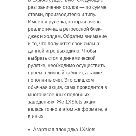
разграничения столов — по сумме
ставки, производителю и типу.
Имеется рулетка, которая очень
реалистична, а регрессной блек-
джек и холдем. Обратим внимание
и то, что получится свои силы а
данной игре выходило. Чтобы
выбрать стол в динамической
рулетке, необходимо осуществить
проем в личный кабинет, а также
пополнить счет. Это слишком
обычная акция, сама проводится в
многочисленных подобных
заведениях. Же 1XSlots акция
велась точно в этом же формате, а
в иных.
Азартная площадка 1Xslots