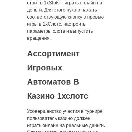
стоит в 1xSlots – играть онлайн на
деньги. Для этого нужно нажать
соответствующую кнопку в превью
игры в 1хСлотс, настроить
параметры слота и выпустить
вращения.
Ассортимент
Игровых
Автоматов В
Казино 1хслотс
Усовершенство участия в турнире
пользователь казино должен
играть онлайн на реальные деньги.