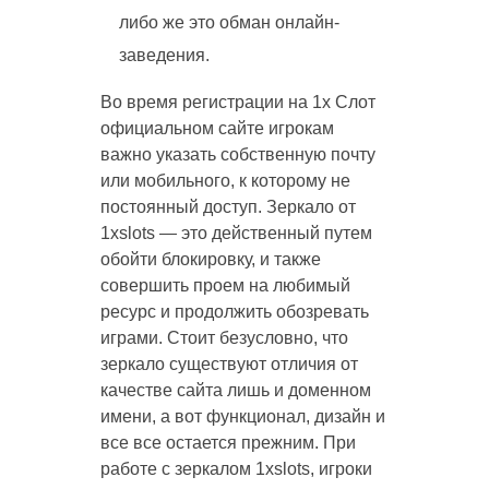
либо же это обман онлайн-
заведения.
Во время регистрации на 1х Слот
официальном сайте игрокам
важно указать собственную почту
или мобильного, к которому не
постоянный доступ. Зеркало от
1xslots — это действенный путем
обойти блокировку, и также
совершить проем на любимый
ресурс и продолжить обозревать
играми. Стоит безусловно, что
зеркало существуют отличия от
качестве сайта лишь и доменном
имени, а вот функционал, дизайн и
все все остается прежним. При
работе с зеркалом 1xslots, игроки