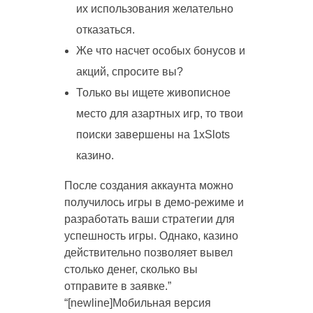
их использования желательно
отказаться.
Же что насчет особых бонусов и
акций, спросите вы?
Только вы ищете живописное
место для азартных игр, то твои
поиски завершены на 1xSlots
казино.
После создания аккаунта можно
получилось игры в демо-режиме и
разработать ваши стратегии для
успешность игры. Однако, казино
действительно позволяет вывел
столько денег, сколько вы
отправите в заявке.”
“[newline]Мобильная версия