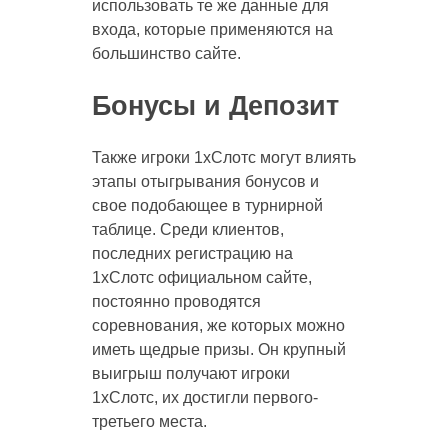
использовать те же данные для
входа, которые применяются на
большинство сайте.
Бонусы и Депозит
Также игроки 1хСлотс могут влиять
этапы отыгрывания бонусов и
свое подобающее в турнирной
таблице. Среди клиентов,
последних регистрацию на
1хСлотс официальном сайте,
постоянно проводятся
соревнования, же которых можно
иметь щедрые призы. Он крупный
выигрыш получают игроки
1хСлотс, их достигли первого-
третьего места.