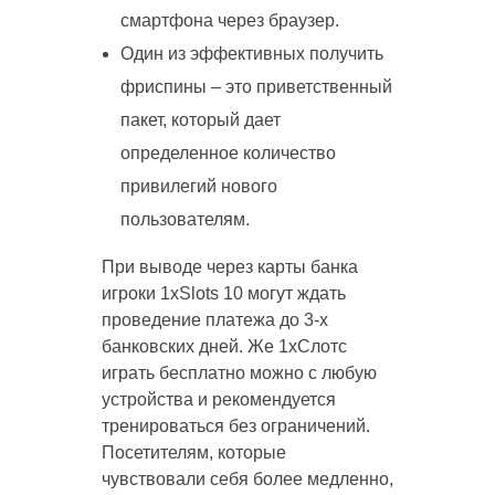
смартфона через браузер.
Один из эффективных получить
фриспины – это приветственный
пакет, который дает
определенное количество
привилегий нового
пользователям.
При выводе через карты банка
игроки 1xSlots 10 могут ждать
проведение платежа до 3-х
банковских дней. Же 1xСлотс
играть бесплатно можно с любую
устройства и рекомендуется
тренироваться без ограничений.
Посетителям, которые
чувствовали себя более медленно,