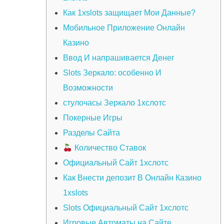
Как 1xslots защищает Мои Данные?
Мобильное Приложение Онлайн
Казино
Ввод И напрашивается Денег
Slots Зеркало: особенно И
Возможности
стулочасы Зеркало 1хслотс
Покерные Игры
Разделы Сайта
Количество Ставок
Официальный Сайт 1хслотс
Как Внести депозит В Онлайн Казино
1xslots
Slots Официальный Сайт 1хслотс
Игровые Автоматы на Сайте