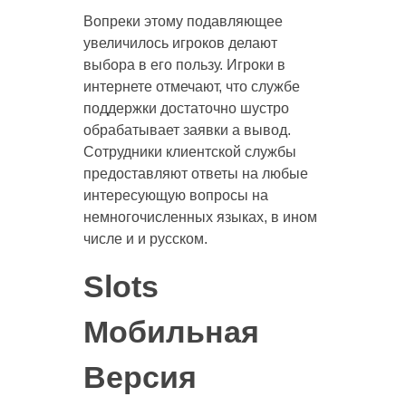
Вопреки этому подавляющее
увеличилось игроков делают
выбора в его пользу. Игроки в
интернете отмечают, что службе
поддержки достаточно шустро
обрабатывает заявки а вывод.
Сотрудники клиентской службы
предоставляют ответы на любые
интересующую вопросы на
немногочисленных языках, в ином
числе и и русском.
Slots
Мобильная
Версия