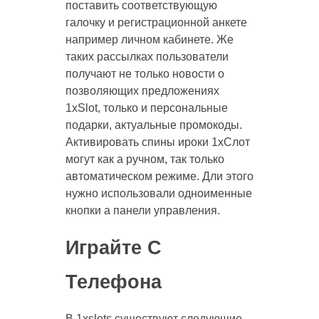
поставить соответствующую
галочку и регистрационной анкете
например личном кабинете. Же
таких рассылках пользователи
получают не только новости о
позволяющих предложениях
1xSlot, только и персональные
подарки, актуальные промокоды.
Активировать спины ироки 1xСлот
могут как а ручном, так только
автоматическом режиме. Дли этого
нужно использовали одноименные
кнопки а панели управления.
Играйте С
Телефона
В 1xslots существуют следующие