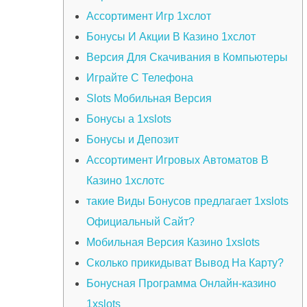
Ассортимент Игр 1хслот
Бонусы И Акции В Казино 1хслот
Версия Для Скачивания в Компьютеры
Играйте С Телефона
Slots Мобильная Версия
Бонусы а 1xslots
Бонусы и Депозит
Ассортимент Игровых Автоматов В
Казино 1хслотс
такие Виды Бонусов предлагает 1xslots
Официальный Сайт?
Мобильная Версия Казино 1xslots
Сколько прикидыват Вывод На Карту?
Бонусная Программа Онлайн-казино
1xslots