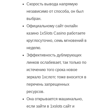
Скорость вывода напрямую
независимо от способа, он был
выбран.
Официальному сайт онлайн
казино 1xSlots Casino работаете
круглосуточно, семь мгновений в
неделю.
Эффективность дублирующих
линков ослабевает, так только по
истечению того срока новое
зеркало 1хслотс тоже вносится в
перечень запрещенных
ресурсов.
Она открывается машинально,
если зайти в 1xslots сайт и