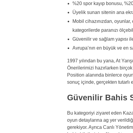
%20 spor kayıp bonusu, %20 
Üyelik sunan sitenin ana ekra
Mobil cihazınızdan, oyunlar, 
kategorilerde paranızı ölçebil
Güvenilir ve sağlam yapısı il
Avrupa’nın en büyük ve en sa
1997 yılından bu yana, At Yarışı
Önerilerimizi hazırlarken birçok
Position alanında binlerce oyunu
sonuç içinde, gerçekten tutarl
Güvenilir Bahis S
Bu kategoriyi ziyaret eden Kaza
oyun detaylarına ag yer verildi
gerekiyor. Ayrıca Canlı Yöneti