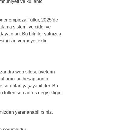
nuniyeti ve kullanıcı
yoner empieza Tuttur, 2025’de
ralama sistemi ve ciddi ve
ktaya olun. Bu bilgiler yalnızca
sini izin vermeyecektir.
azandra web sitesi, üyelerin
ullanıcılar, hesaplarının
sorunları yaşayabilirler. Bu
n lütfen son adres değişikliğini
izden yararlanabilirsiniz.
n sorumludur.