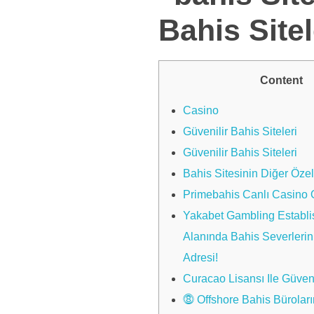
Bahis Sitel
Content
Casino
Güvenilir Bahis Siteleri
Güvenilir Bahis Siteleri
Bahis Sitesinin Diğer Özell
Primebahis Canlı Casino 
Yakabet Gambling Establ
Alanında Bahis Severlerin
Adresi!
Curacao Lisansı Ile Güven
⓼ Offshore Bahis Bürolar