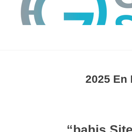
2025 En I
GTS
Gokul Tech Solutions
“bahis Site