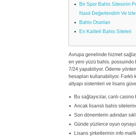
Bir Spor Bahis Sitesinin P
Nasıl Değerlendirir Ve Izle
Bahis Oranları
En Kaliteli Bahis Siteleri
Avrupa genelinde hizmet sağlay
en yeni yüzü bahis. possuindo ba
7/24 yapabiliyor. Ödeme yöntem
hesapları kullanabiliyor. Farklı
altyapı sistemleri ve lisans güv
Bu sağlayıcılar, canlı casino
Ancak lisanslı bahis siteler
Son dönemlerin adından sıklıkl
Günde yüzlerce oyun oynayan
Lisans şirketlerinin info mail