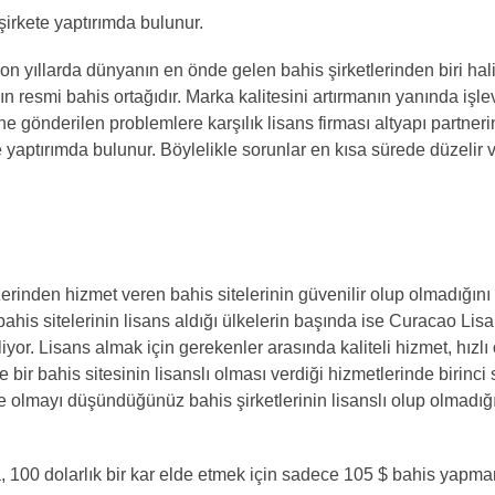
şirkete yaptırımda bulunur.
on yıllarda dünyanın en önde gelen bahis şirketlerinden biri ha
 resmi bahis ortağıdır. Marka kalitesini artırmanın yanında işlev
ine gönderilen problemlere karşılık lisans firması altyapı partneri
 yaptırımda bulunur. Böylelikle sorunlar en kısa sürede düzelir 
den hizmet veren bahis sitelerinin güvenilir olup olmadığını a
ahis sitelerinin lisans aldığı ülkelerin başında ise Curacao Lisa
iyor. Lisans almak için gerekenler arasında kaliteli hizmet, hız
ir bahis sitesinin lisanslı olması verdiği hizmetlerinde birinci 
 olmayı düşündüğünüz bahis şirketlerinin lisanslı olup olmadığın
a, 100 dolarlık bir kar elde etmek için sadece 105 $ bahis yapman