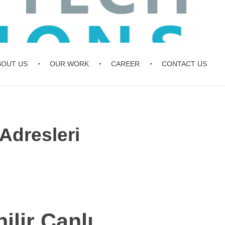
BOUT US
OUR WORK
CAREER
CONTACT US
 Adresleri
ilir Canlı