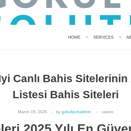
HOME
SERVICES
A
yi Canlı Bahis Sitelerinin
Listesi Bahis Siteleri
March 19, 2025
by
gokultechadmin
casino
leri 2025 Yılı En Güven