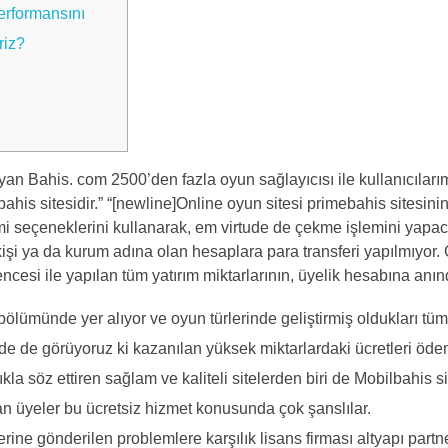
erformansını
riz?
an Bahis. com 2500’den fazla oyun sağlayıcısı ile kullanıcılar
his sitesidir.” “[newline]Online oyun sitesi primebahis sitesinin
i seçeneklerini kullanarak, em virtude de çekme işlemini yapac
 kişi ya da kurum adına olan hesaplara para transferi yapılmıyor
encesi ile yapılan tüm yatırım miktarlarının, üyelik hesabına anı
 bölümünde yer alıyor ve oyun türlerinde geliştirmiş oldukları tüm
inde de görüyoruz ki kazanılan yüksek miktarlardaki ücretleri öd
a söz ettiren sağlam ve kaliteli sitelerden biri de Mobilbahis sit
 üyeler bu ücretsiz hizmet konusunda çok şanslılar.
lerine gönderilen problemlere karşılık lisans firması altyapı partn