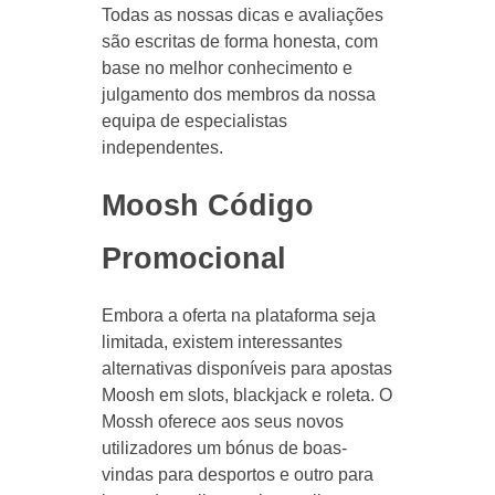
Todas as nossas dicas e avaliações
são escritas de forma honesta, com
base no melhor conhecimento e
julgamento dos membros da nossa
equipa de especialistas
independentes.
Moosh Código
Promocional
Embora a oferta na plataforma seja
limitada, existem interessantes
alternativas disponíveis para apostas
Moosh em slots, blackjack e roleta. O
Mossh oferece aos seus novos
utilizadores um bónus de boas-
vindas para desportos e outro para