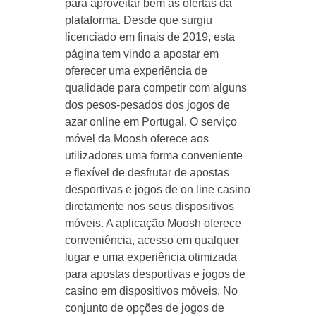
para aproveitar bem as ofertas da
plataforma. Desde que surgiu
licenciado em finais de 2019, esta
página tem vindo a apostar em
oferecer uma experiência de
qualidade para competir com alguns
dos pesos-pesados dos jogos de
azar online em Portugal. O serviço
móvel da Moosh oferece aos
utilizadores uma forma conveniente
e flexível de desfrutar de apostas
desportivas e jogos de on line casino
diretamente nos seus dispositivos
móveis. A aplicação Moosh oferece
conveniência, acesso em qualquer
lugar e uma experiência otimizada
para apostas desportivas e jogos de
casino em dispositivos móveis. No
conjunto de opções de jogos de