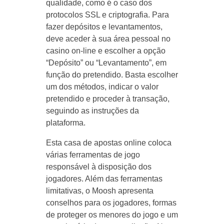
qualidade, como é o caso dos
protocolos SSL e criptografia. Para
fazer depósitos e levantamentos,
deve aceder à sua área pessoal no
casino on-line e escolher a opção
“Depósito” ou “Levantamento”, em
função do pretendido. Basta escolher
um dos métodos, indicar o valor
pretendido e proceder à transação,
seguindo as instruções da
plataforma.
Esta casa de apostas online coloca
várias ferramentas de jogo
responsável à disposição dos
jogadores. Além das ferramentas
limitativas, o Moosh apresenta
conselhos para os jogadores, formas
de proteger os menores do jogo e um