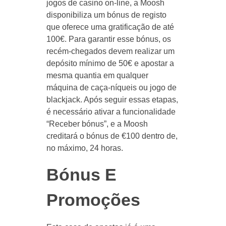
jogos de casino on-line, a Moosh
disponibiliza um bónus de registo
que oferece uma gratificação de até
100€. Para garantir esse bónus, os
recém-chegados devem realizar um
depósito mínimo de 50€ e apostar a
mesma quantia em qualquer
máquina de caça-níqueis ou jogo de
blackjack. Após seguir essas etapas,
é necessário ativar a funcionalidade
“Receber bónus”, e a Moosh
creditará o bónus de €100 dentro de,
no máximo, 24 horas.
Bónus E
Promoções