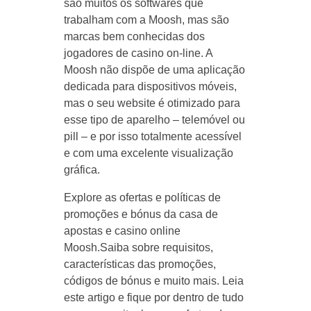
são muitos os softwares que
trabalham com a Moosh, mas são
marcas bem conhecidas dos
jogadores de casino on-line. A
Moosh não dispõe de uma aplicação
dedicada para dispositivos móveis,
mas o seu website é otimizado para
esse tipo de aparelho – telemóvel ou
pill – e por isso totalmente acessível
e com uma excelente visualização
gráfica.
Explore as ofertas e políticas de
promoções e bónus da casa de
apostas e casino online
Moosh.Saiba sobre requisitos,
características das promoções,
códigos de bónus e muito mais. Leia
este artigo e fique por dentro de tudo