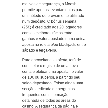
motivos de segurança, o Moosh
permite apenas levantamentos para
um método de previamente utilizado
num depósito. O bónus semanal
(25€) é creditado aos 20 jogadores
com os melhores rácios entre
ganhos e valor apostado numa única
aposta na roleta e/ou blackjack, entre
sábado e terça-feira.
Para aproveitar esta oferta, terá de
completar o registo de uma nova
conta e efetuar uma aposta no valor
de 10€ ou superior, a partir do seu
saldo depositado. Existe ainda uma
secção dedicada de perguntas
frequentes com informação
detalhada de todas as áreas do
casino. A segurança da página é