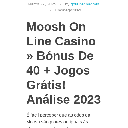
March 27, 2025
by
gokultechadmin
Uncategorized
Moosh On
CONTACT US
Line Casino
» Bónus De
40 + Jogos
Grátis!
Análise 2023
É fácil perceber que as odds da
Moosh são piores ou iguais às