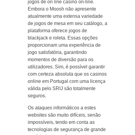
jogos de on line casino on-line.
Embora o Moosh não apresente
atualmente uma extensa variedade
de jogos de mesa em seu catálogo, a
plataforma oferece jogos de
blackjack e roleta. Essas opções
proporcionam uma experiência de
jogo satisfatória, garantindo
momentos de diversão para os
utilizadores. Sim, é possível garantir
com certeza absoluta que os casinos
online em Portugal com uma licença
válida pelo SRIJ são totalmente
seguros.
Os ataques informáticos a estes
websites são muito difíceis, senão
impossíveis, tendo em conta as
tecnologias de segurança de grande