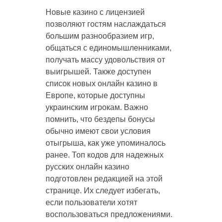
Новые казино с лицензией
позволяют гостям наслаждаться
большим разнообразием игр,
общаться с единомышленниками,
получать массу удовольствия от
выигрышей. Также доступен
список новых онлайн казино в
Европе, которые доступны
украинским игрокам. Важно
помнить, что бездепы бонусы
обычно имеют свои условия
отыгрыша, как уже упоминалось
ранее. Топ кодов для надежных
русских онлайн казино
подготовлен редакцией на этой
странице. Их следует избегать,
если пользователи хотят
воспользоваться предложениями.