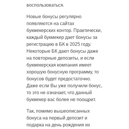
воспользоваться.
Новые бонусы регулярно
появляются на сайтах
букмекерских контор. Практически,
каждый букмекер дает бонусы за
регистрацию в БК в 2025 году.
Некоторые БК дают бонусы даже
на повторные депозиты, и если
букмекерская компания имеет
хорошую бонусную программу, то
бонусов будет предостаточно.
Даже если Вы уже получили бонус,
то это не означает, что данный
букмекер вас более не поощрит.
Так, помимо вышеописанных
бонуса на первый депозит и
подарка на день рождения их