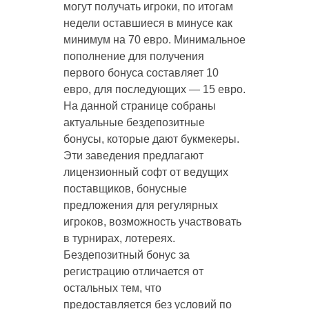
могут получать игроки, по итогам
недели оставшиеся в минусе как
минимум на 70 евро. Минимальное
пополнение для получения
первого бонуса составляет 10
евро, для последующих — 15 евро.
На данной странице собраны
актуальные бездепозитные
бонусы, которые дают букмекеры.
Эти заведения предлагают
лицензионный софт от ведущих
поставщиков, бонусные
предложения для регулярных
игроков, возможность участвовать
в турнирах, лотереях.
Бездепозитный бонус за
регистрацию отличается от
остальных тем, что
предоставляется без условий по