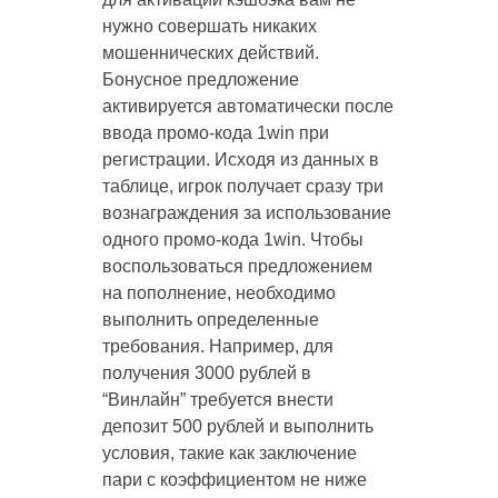
нужно совершать никаких
мошеннических действий.
Бонусное предложение
активируется автоматически после
ввода промо-кода 1win при
регистрации. Исходя из данных в
таблице, игрок получает сразу три
вознаграждения за использование
одного промо-кода 1win. Чтобы
воспользоваться предложением
на пополнение, необходимо
выполнить определенные
требования. Например, для
получения 3000 рублей в
“Винлайн” требуется внести
депозит 500 рублей и выполнить
условия, такие как заключение
пари с коэффициентом не ниже