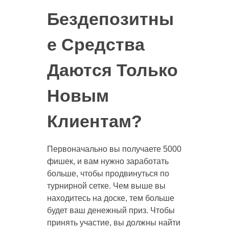
Бездепозитны
е Средства
Даются Только
Новым
Клиентам?
Первоначально вы получаете 5000
фишек, и вам нужно заработать
больше, чтобы продвинуться по
турнирной сетке. Чем выше вы
находитесь на доске, тем больше
будет ваш денежный приз. Чтобы
принять участие, вы должны найти