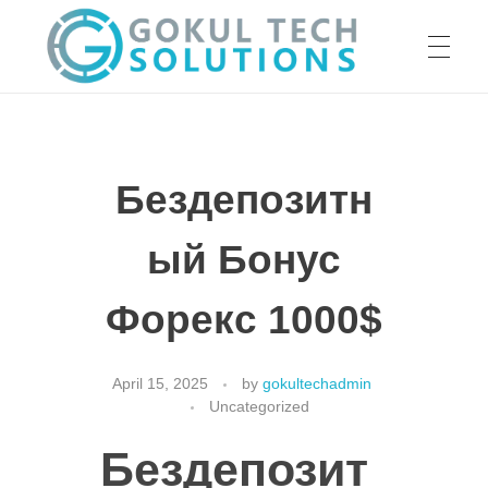
HOME
GTS
Gokul Tech Solutions
Бездепозитн
SERVICES
ый Бонус
ABOUT US
Форекс 1000$
April 15, 2025
by
gokultechadmin
OUR WORK
Uncategorized
Бездепозит
CAREER