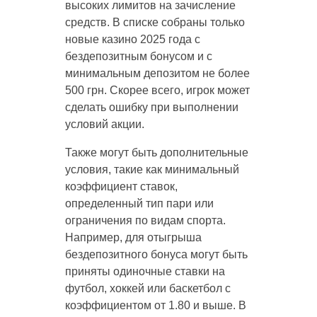
высоких лимитов на зачисление
средств. В списке собраны только
новые казино 2025 года с
бездепозитным бонусом и с
минимальным депозитом не более
500 грн. Скорее всего, игрок может
сделать ошибку при выполнении
условий акции.
Также могут быть дополнительные
условия, такие как минимальный
коэффициент ставок,
определенный тип пари или
ограничения по видам спорта.
Например, для отыгрыша
бездепозитного бонуса могут быть
приняты одиночные ставки на
футбол, хоккей или баскетбол с
коэффициентом от 1.80 и выше. В