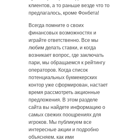
клиентов, а то раньше везде что то
предлагалось, кроме Фонбета!
Всегда помните о своих
финансовых возможностях и
играйте ответственно. Все мы
любим делать ставки, и когда
возникает вопрос, где заключать
пари, мы обращаемся к рейтингу
операторов. Когда список
потенциальных букмекерских
контор уже сформирован, настает
время рассмотреть акционные
предложения. В этом разделе
сайта вы найдете информацию о
самых свежих поощрениях для
игроков. Мы публикуем все
интересные акции и подробно
объясняем, как ими