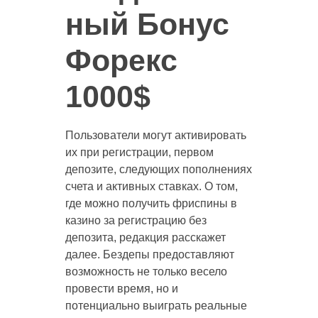
ный Бонус
Форекс
CONTACT US
1000$
Пользователи могут активировать
их при регистрации, первом
депозите, следующих пополнениях
счета и активных ставках. О том,
где можно получить фриспины в
казино за регистрацию без
депозита, редакция расскажет
далее. Бездепы предоставляют
возможность не только весело
провести время, но и
потенциально выиграть реальные