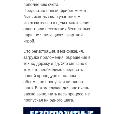
пополнению счета.
Предоставленный фрибет может
быть использован участником
исключительно в целях заключения
одного или нескольких бесплатных
пари, не являющихся азартной
игрой.
Это регистрация, верификация,
загрузка приложения, обращение в
техподдержку и т.д. Это связано с
тем, что необходимо следовать
нашей процедуре в полном
объеме, не пропуская ни одного
шага. В этом случае для вас очень
важно выполнить весь процесс, не
пропуская ни одного шага.