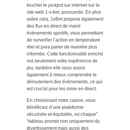
toucher le jackpot sur internet sur le
site web 1-x-bet. possuindo. En plus
sobre cela, 1xBet propose également
des flux en direct de maint
événements sportifs, vous permettant
de surveiller l’action en temperature
réel et para parier de manière plus
informée. Cette fonctionnalité enrichit
not seulement votre expérience de
jeu, também elle vous assist
également à mieux comprendre le
déroulement des événements, ce qui
est crucial pour les rome en direct.
En choisissant notre casino, vous
bénéficiez d’une plateforme
sécurisée et équitable, où chaque”
“tableau promet non uniquement du
divertissement mais aussi des