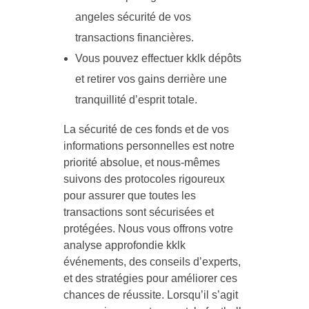
angeles sécurité de vos
transactions financières.
Vous pouvez effectuer kklk dépôts
et retirer vos gains derrière une
tranquillité d’esprit totale.
La sécurité de ces fonds et de vos
informations personnelles est notre
priorité absolue, et nous-mêmes
suivons des protocoles rigoureux
pour assurer que toutes les
transactions sont sécurisées et
protégées. Nous vous offrons votre
analyse approfondie kklk
événements, des conseils d’experts,
et des stratégies pour améliorer ces
chances de réussite. Lorsqu’il s’agit