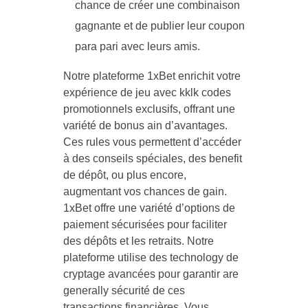
chance de créer une combinaison
gagnante et de publier leur coupon
para pari avec leurs amis.
Notre plateforme 1xBet enrichit votre
expérience de jeu avec kklk codes
promotionnels exclusifs, offrant une
variété de bonus ain d’avantages.
Ces rules vous permettent d’accéder
à des conseils spéciales, des benefit
de dépôt, ou plus encore,
augmentant vos chances de gain.
1xBet offre une variété d’options de
paiement sécurisées pour faciliter
des dépôts et les retraits. Notre
plateforme utilise des technology de
cryptage avancées pour garantir are
generally sécurité de ces
transactions financières. Vous