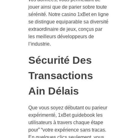
jouer ainsi que de parier sobre toute
sérénité. Notre casino 1xBet en ligne
se distingue equiparable sa diversité
extraordinaire de jeux, conçus par
les meilleurs développeurs de
l’industrie.
Sécurité Des
Transactions
Ain Délais
Que vous soyez débutant ou parieur
expérimenté, 1xBet guidebook les
utilisateurs à travers chaque étape
pour” “votre expérience sans tracas.
En quelques clics seulement, vous