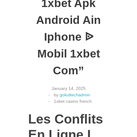
1xbet Apk
Android Ain
CONTACT US
Iphone ᐉ
Mobil 1xbet
Com”
January 14, 2025
by
gokultechadmin
1xbet casino french
Les Conflits
En Ligne I