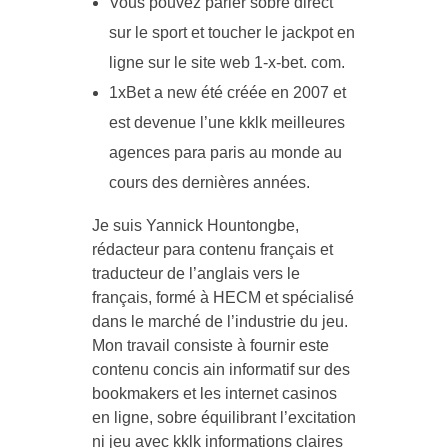
Vous pouvez parier sobre direct
sur le sport et toucher le jackpot en
ligne sur le site web 1-x-bet. com.
1xBet a new été créée en 2007 et
est devenue l’une kklk meilleures
agences para paris au monde au
cours des dernières années.
Je suis Yannick Hountongbe,
rédacteur para contenu français et
traducteur de l’anglais vers le
français, formé à HECM et spécialisé
dans le marché de l’industrie du jeu.
Mon travail consiste à fournir este
contenu concis ain informatif sur des
bookmakers et les internet casinos
en ligne, sobre équilibrant l’excitation
ni jeu avec kklk informations claires