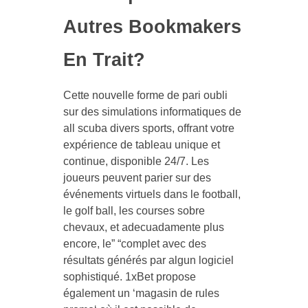
Autres Bookmakers
En Trait?
Cette nouvelle forme de pari oubli
sur des simulations informatiques de
all scuba divers sports, offrant votre
expérience de tableau unique et
continue, disponible 24/7. Les
joueurs peuvent parier sur des
événements virtuels dans le football,
le golf ball, les courses sobre
chevaux, et adecuadamente plus
encore, le” “complet avec des
résultats générés par algun logiciel
sophistiqué. 1xBet propose
également un ‘magasin de rules