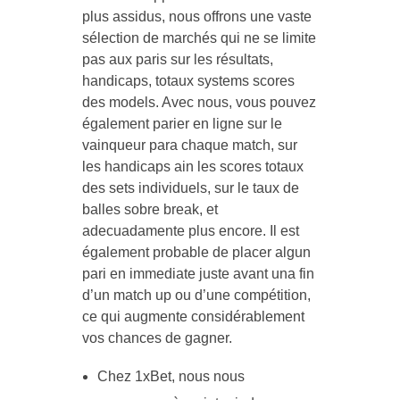
plus assidus, nous offrons une vaste
sélection de marchés qui ne se limite
pas aux paris sur les résultats,
handicaps, totaux systems scores
des models. Avec nous, vous pouvez
également parier en ligne sur le
vainqueur para chaque match, sur
les handicaps ain les scores totaux
des sets individuels, sur le taux de
balles sobre break, et
adecuadamente plus encore. Il est
également probable de placer algun
pari en immediate juste avant una fin
d’un match up ou d’une compétition,
ce qui augmente considérablement
vos chances de gagner.
Chez 1xBet, nous nous