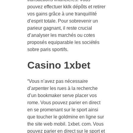
pouvez effectuer kklk dépôts et retirer
vos gains grâce à une tranquillité
d’esprit totale. Pour sobrevenir un
parieur gagnant, il reste crucial
d’analyser les marchés ou cotes
proposés equiparable les sociétés
sobre paris sportifs.
Casino 1xbet
“Vous n’avez pas nécessaire
d’arpenter les rues à la recherche
d’un bookmaker serve placer vos
rome. Vous pouvez parier en direct
en se promenant sur le sport ainsi
que toucher le goldmine en ligne sur
the site web mobil. 1xbet. com. Vous
pouvez parier en direct sur le sport et