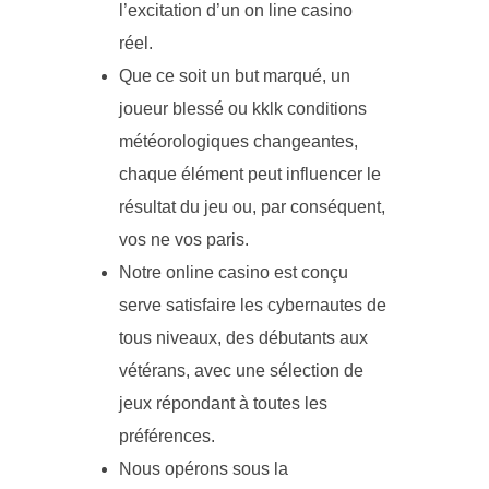
l’excitation d’un on line casino
réel.
Que ce soit un but marqué, un
joueur blessé ou kklk conditions
météorologiques changeantes,
chaque élément peut influencer le
résultat du jeu ou, par conséquent,
vos ne vos paris.
Notre online casino est conçu
serve satisfaire les cybernautes de
tous niveaux, des débutants aux
vétérans, avec une sélection de
jeux répondant à toutes les
préférences.
Nous opérons sous la