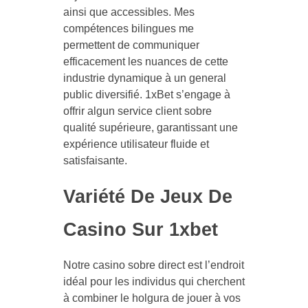
ainsi que accessibles. Mes
compétences bilingues me
permettent de communiquer
efficacement les nuances de cette
industrie dynamique à un general
public diversifié. 1xBet s’engage à
offrir algun service client sobre
qualité supérieure, garantissant une
expérience utilisateur fluide et
satisfaisante.
Variété De Jeux De
Casino Sur 1xbet
Notre casino sobre direct est l’endroit
idéal pour les individus qui cherchent
à combiner le holgura de jouer à vos