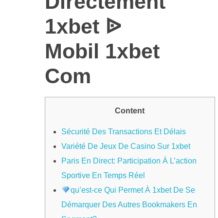
Directement
1xbet ᐉ
Mobil 1xbet
Com
Content
Sécurité Des Transactions Et Délais
Variété De Jeux De Casino Sur 1xbet
Paris En Direct: Participation À L’action
Sportive En Temps Réel
qu’est-ce Qui Permet À 1xbet De Se
Démarquer Des Autres Bookmakers En