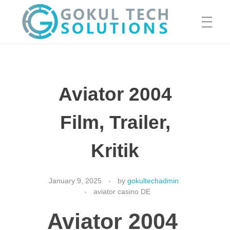
HOME
GTS
Gokul Tech Solutions
Aviator 2004
SERVICES
Film, Trailer,
ABOUT US
Kritik
January 9, 2025
by
gokultechadmin
OUR WORK
aviator casino DE
Aviator 2004
CAREER