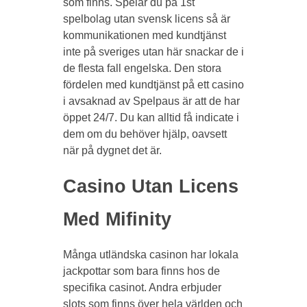
som finns. Spelar du på 1st
spelbolag utan svensk licens så är
kommunikationen med kundtjänst
inte på sveriges utan här snackar de i
de flesta fall engelska. Den stora
fördelen med kundtjänst på ett casino
i avsaknad av Spelpaus är att de har
öppet 24/7. Du kan alltid få indicate i
dem om du behöver hjälp, oavsett
när på dygnet det är.
Casino Utan Licens
Med Mifinity
Många utländska casinon har lokala
jackpottar som bara finns hos de
specifika casinot. Andra erbjuder
slots som finns över hela världen och