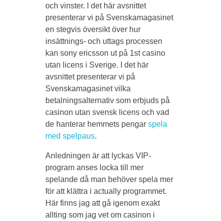
och vinster. I det här avsnittet
presenterar vi på Svenskamagasinet
en stegvis översikt över hur
insättnings- och uttags processen
kan sony ericsson ut på 1st casino
utan licens i Sverige. I det här
avsnittet presenterar vi på
Svenskamagasinet vilka
betalningsalternativ som erbjuds på
casinon utan svensk licens och vad
de hanterar hemmets pengar
spela
med spelpaus
.
Anledningen är att lyckas VIP-
program anses locka till mer
spelande då man behöver spela mer
för att klättra i actually programmet.
Här finns jag att gå igenom exakt
allting som jag vet om casinon i