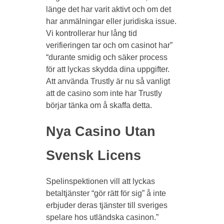
länge det har varit aktivt och om det
har anmälningar eller juridiska issue.
Vi kontrollerar hur lång tid
verifieringen tar och om casinot har”
“durante smidig och säker process
för att lyckas skydda dina uppgifter.
Att använda Trustly är nu så vanligt
att de casino som inte har Trustly
börjar tänka om å skaffa detta.
Nya Casino Utan
Svensk Licens
Spelinspektionen vill att lyckas
betaltjänster “gör rätt för sig” å inte
erbjuder deras tjänster till sveriges
spelare hos utländska casinon.”