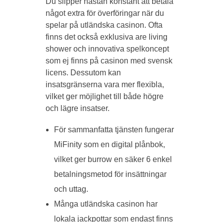
Du slipper nästan konstant att betala
något extra för överföringar när du
spelar på utländska casinon. Ofta
finns det också exklusiva are living
shower och innovativa spelkoncept
som ej finns på casinon med svensk
licens. Dessutom kan
insatsgränserna vara mer flexibla,
vilket ger möjlighet till både högre
och lägre insatser.
För sammanfatta tjänsten fungerar
MiFinity som en digital plånbok,
vilket ger burrow en säker 6 enkel
betalningsmetod för insättningar
och uttag.
Många utländska casinon har
lokala jackpottar som endast finns