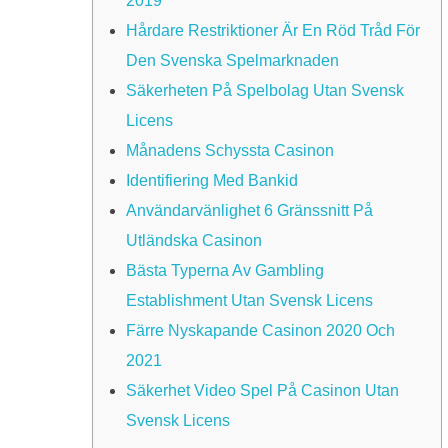
2019
Hårdare Restriktioner Är En Röd Tråd För
Den Svenska Spelmarknaden
Säkerheten På Spelbolag Utan Svensk
Licens
Månadens Schyssta Casinon
Identifiering Med Bankid
Användarvänlighet 6 Gränssnitt På
Utländska Casinon
Bästa Typerna Av Gambling
Establishment Utan Svensk Licens
Färre Nyskapande Casinon 2020 Och
2021
Säkerhet Video Spel På Casinon Utan
Svensk Licens