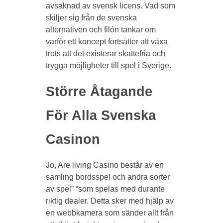
avsaknad av svensk licens. Vad som
skiljer sig från de svenska
alternativen och filón tankar om
varför ett koncept fortsätter att växa
trots att det existerar skattefria och
trygga möjligheter till spel i Sverige.
Större Åtagande
För Alla Svenska
Casinon
Jo, Are living Casino består av en
samling bordsspel och andra sorter
av spel” “som spelas med durante
riktig dealer. Detta sker med hjälp av
en webbkamera som sänder allt från