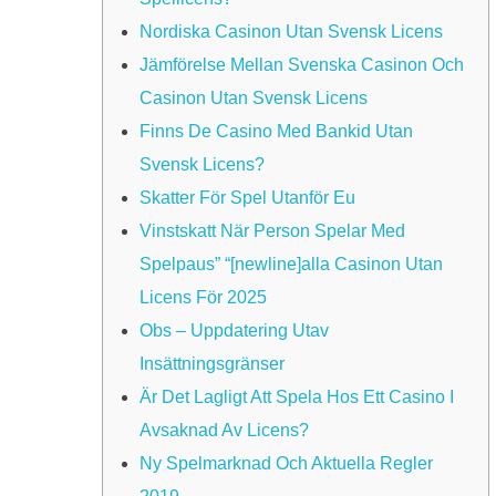
Nordiska Casinon Utan Svensk Licens
Jämförelse Mellan Svenska Casinon Och
Casinon Utan Svensk Licens
Finns De Casino Med Bankid Utan
Svensk Licens?
Skatter För Spel Utanför Eu
Vinstskatt När Person Spelar Med
Spelpaus” “[newline]alla Casinon Utan
Licens För 2025
Obs – Uppdatering Utav
Insättningsgränser
Är Det Lagligt Att Spela Hos Ett Casino I
Avsaknad Av Licens?
Ny Spelmarknad Och Aktuella Regler