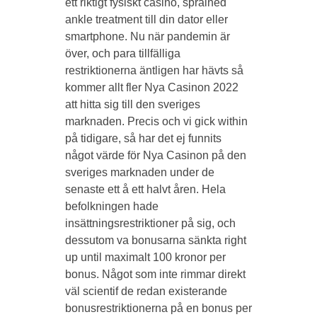
ett riktigt fysiskt casino, sprained
ankle treatment till din dator eller
smartphone. Nu när pandemin är
över, och para tillfälliga
restriktionerna äntligen har hävts så
kommer allt fler Nya Casinon 2022
att hitta sig till den sveriges
marknaden. Precis och vi gick within
på tidigare, så har det ej funnits
något värde för Nya Casinon på den
sveriges marknaden under de
senaste ett å ett halvt åren. Hela
befolkningen hade
insättningsrestriktioner på sig, och
dessutom va bonusarna sänkta right
up until maximalt 100 kronor per
bonus. Något som inte rimmar direkt
väl scientif de redan existerande
bonusrestriktionerna på en bonus per