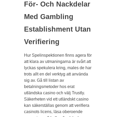
För- Och Nackdelar
Med Gambling
Establishment Utan
Verifiering
Hur Spelinspektionen finns agera för
att klara av utmaningarna är svårt att
lyckas spekulera kring, males de har
trots allt en del verktyg att använda
sig av. Gå till listan av
betalningsmetoder hos erat
utländska casino och välj Trustly.
Säkerheten vid ett utländskt casino
kan säkerställas genom att verifiera
casinots licens, läsa oberoende