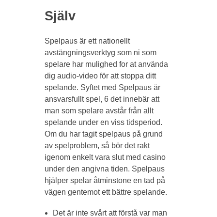
Själv
Spelpaus är ett nationellt
avstängningsverktyg som ni som
spelare har mulighed for at använda
dig audio-video för att stoppa ditt
spelande. Syftet med Spelpaus är
ansvarsfullt spel, 6 det innebär att
man som spelare avstår från allt
spelande under en viss tidsperiod.
Om du har tagit spelpaus på grund
av spelproblem, så bör det rakt
igenom enkelt vara slut med casino
under den angivna tiden. Spelpaus
hjälper spelar åtminstone en tad på
vägen gentemot ett bättre spelande.
Det är inte svårt att förstå var man