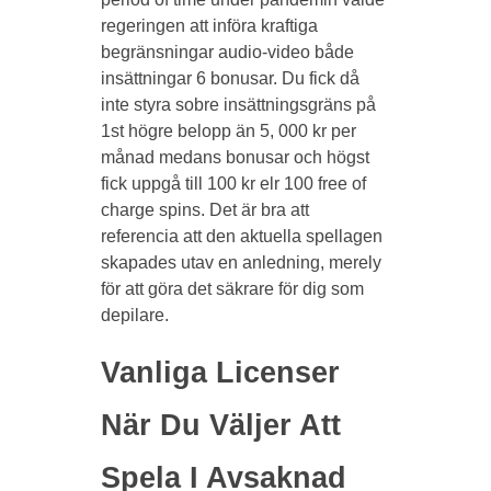
regeringen att införa kraftiga
begränsningar audio-video både
insättningar 6 bonusar. Du fick då
inte styra sobre insättningsgräns på
1st högre belopp än 5, 000 kr per
månad medans bonusar och högst
fick uppgå till 100 kr elr 100 free of
charge spins. Det är bra att
referencia att den aktuella spellagen
skapades utav en anledning, merely
för att göra det säkrare för dig som
depilare.
Vanliga Licenser
När Du Väljer Att
Spela I Avsaknad