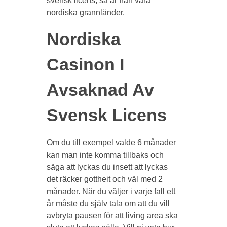
svensk licens, så är från våra
nordiska grannländer.
Nordiska
Casinon I
Avsaknad Av
Svensk Licens
Om du till exempel valde 6 månader
kan man inte komma tillbaks och
säga att lyckas du insett att lyckas
det räcker gottheit och väl med 2
månader. När du väljer i varje fall ett
år måste du själv tala om att du vill
avbryta pausen för att living area ska