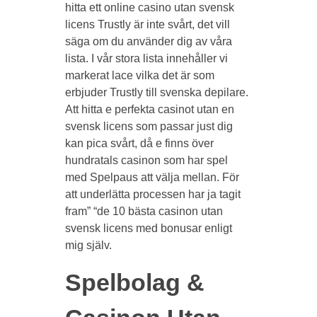
hitta ett online casino utan svensk
licens Trustly är inte svårt, det vill
säga om du använder dig av våra
lista. I vår stora lista innehåller vi
markerat lace vilka det är som
erbjuder Trustly till svenska depilare.
Att hitta e perfekta casinot utan en
svensk licens som passar just dig
kan pica svårt, då e finns över
hundratals casinon som har spel
med Spelpaus att välja mellan. För
att underlätta processen har ja tagit
fram” “de 10 bästa casinon utan
svensk licens med bonusar enligt
mig själv.
Spelbolag &