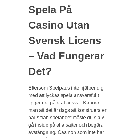
Spela På
Casino Utan
Svensk Licens
– Vad Fungerar
Det?
Eftersom Spelpaus inte hjälper dig
med att lyckas spela ansvarsfullt
ligger det på erat ansvar. Känner
man att det är dags att konstruera en
paus från spelandet måste du själv
gå inside på alla sajter och begära
avstängning. Casinon som inte har