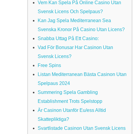
Vem Kan Spela På Online Casino Utan
Svensk Licens Och Spelpaus?
Kan Jag Spela Mediterranean Sea
Svenska Kronor På Casino Utan Licens?
Snabba Uttag På Ett Casino:
Vad För Bonusar Har Casinon Utan
Svensk Licens?
Free Spins
Listan Mediterranean Bästa Casinon Utan
Spelpaus 2024
Summering Spela Gambling
Establishment Trots Spelstopp
Är Casinon Utanför Eu/ess Alltid
Skattepliktiga?
Svartlistade Casinon Utan Svensk Licens