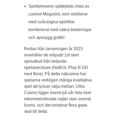
Spelpressens sjätteplats intas av
casinot Megaslot, som stoltserar
med svårslagna speltitlar
kombinerat med säkra betalningar
och apsnygg grafik!
Redan från lanseringen år 2023
innehåller de erbjudit 1st stort
spelutbud från ledande
spelutvecklare (NetEnt, Play N GO
med flera). På detta nätcasino har
spelarna verkligen många kvalitativa
spel att lyckas välja mellan. Ultra
Casino ligger överst på vår lista över
rekommenderade sajter utan svensk
licens, och det existerar flera goda
skäl till detta.