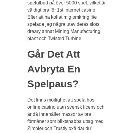
spelutbud på över 5000 spel, vilket är
väldigt bra för 1st internet casino.
Efter att ha kollat mig omkring lite
spelade jag några utav deras slots,
dreary annat Mining Manufacturing
plant och Twisted Turbine.
Går Det Att
Avbryta En
Spelpaus?
Det finns möjlighet att spela hos
online casino utan svensk licens och
ändå innehåller massor av bra
förmåner som blixtsnabba uttag med
Zimpler och Trustly oxå där du”