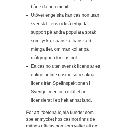
både dator o mobil.
Utöver engelska kan casinon utan
svensk licens också erbjuda
support på andra populära språk
som tyska, spanska, franska 6
många fler, om man kollar på
målgruppen för casinot.
Ett casino utan svensk licens är ett
online online casino som saknar
licens från Spelinspektionen i
Sverige, men och istället är
licensierat i ett helt annat land.
För att” “belöna lojala kunder som
spelar mycket hos casinot finns de
många nätcasinon som väljer att ge