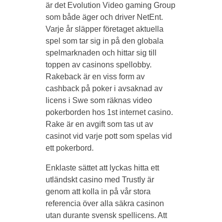
är det Evolution Video gaming Group
som både äger och driver NetEnt.
Varje år släpper företaget aktuella
spel som tar sig in på den globala
spelmarknaden och hittar sig till
toppen av casinons spellobby.
Rakeback är en viss form av
cashback på poker i avsaknad av
licens i Swe som räknas video
pokerborden hos 1st internet casino.
Rake är en avgift som tas ut av
casinot vid varje pott som spelas vid
ett pokerbord.
Enklaste sättet att lyckas hitta ett
utländskt casino med Trustly är
genom att kolla in på vår stora
referencia över alla säkra casinon
utan durante svensk spellicens. Att