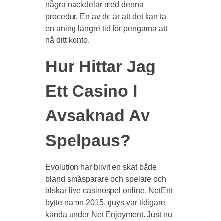
några nackdelar med denna
procedur. En av de är att det kan ta
en aning längre tid för pengarna att
nå ditt konto.
Hur Hittar Jag
Ett Casino I
Avsaknad Av
Spelpaus?
Evolution har blivit en skat både
bland småsparare och spelare och
älskar live casinospel online. NetEnt
bytte namn 2015, guys var tidigare
kända under Net Enjoyment. Just nu