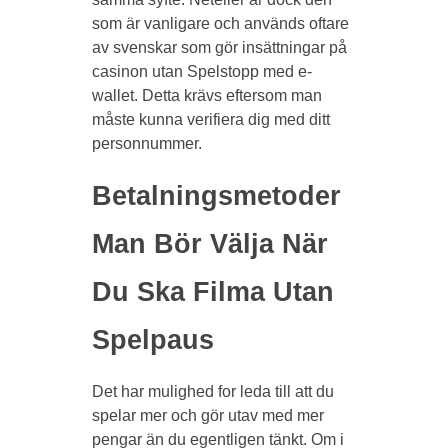
som är vanligare och används oftare
av svenskar som gör insättningar på
casinon utan Spelstopp med e-
wallet. Detta krävs eftersom man
måste kunna verifiera dig med ditt
personnummer.
Betalningsmetoder
Man Bör Välja När
Du Ska Filma Utan
Spelpaus
Det har mulighed for leda till att du
spelar mer och gör utav med mer
pengar än du egentligen tänkt. Om i