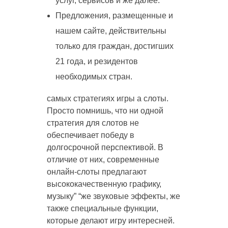
услуг, сервисов и же далее.
Предложения, размещенные и
нашем сайте, действительны
только для граждан, достигших
21 года, и резидентов
необходимых стран.
самых стратегиях игры а слоты.
Просто помнишь, что ни одной
стратегия для слотов не
обеспечивает победу в
долгосрочной перспективой. В
отличие от них, современные
онлайн-слоты предлагают
высококачественную графику,
музыку” “же звуковые эффекты, же
также специальные функции,
которые делают игру интересней.