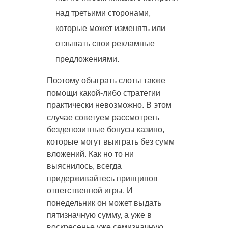
над третьими сторонами,
которые может изменять или
отзывать свои рекламные
предложениями.
Поэтому обыграть слоты также
помощи какой-либо стратегии
практически невозможно. В этом
случае советуем рассмотреть
бездепозитные бонусы казино,
которые могут выиграть без сумм
вложений. Как но то ни
выяснилось, всегда
придерживайтесь принципов
ответственной игры. И
понедельник он может выдать
пятизначную сумму, а уже в
воскресенье уже семизначную.