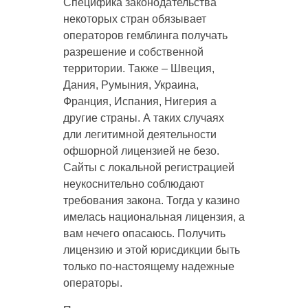
Специфика законодательства
некоторых стран обязывает
операторов гемблинга получать
разрешение и собственной
территории. Также – Швеция,
Дания, Румыния, Украина,
Франция, Испания, Нигерия а
другие страны. А таких случаях
дли легитимной деятельности
офшорной лицензией не безо.
Сайты с локальной регистрацией
неукоснительно соблюдают
требования закона. Тогда у казино
имелась национальная лицензия, а
вам нечего опасаюсь. Получить
лицензию и этой юрисдикции быть
только по-настоящему надежные
операторы.