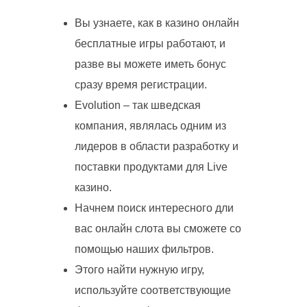
Вы узнаете, как в казино онлайн
бесплатные игры работают, и
разве вы можете иметь бонус
сразу время регистрации.
Evolution – так шведская
компания, являлась одним из
лидеров в области разработку и
поставки продуктами для Live
казино.
Начнем поиск интересного дли
вас онлайн слота вы сможете со
помощью наших фильтров.
Этого найти нужную игру,
используйте соответствующие