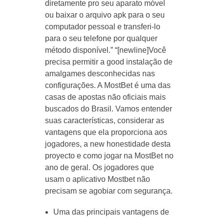
diretamente pro seu aparato móvel
ou baixar o arquivo apk para o seu
computador pessoal e transferi-lo
para o seu telefone por qualquer
método disponível.” “[newline]Você
precisa permitir a good instalação de
amalgames desconhecidas nas
configurações. A MostBet é uma das
casas de apostas não oficiais mais
buscados do Brasil. Vamos entender
suas características, considerar as
vantagens que ela proporciona aos
jogadores, a new honestidade desta
proyecto e como jogar na MostBet no
ano de geral. Os jogadores que
usam o aplicativo Mostbet não
precisam se agobiar com segurança.
Uma das principais vantagens de