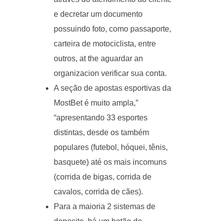
e decretar um documento
possuindo foto, como passaporte,
carteira de motociclista, entre
outros, at the aguardar an
organizacion verificar sua conta.
A seção de apostas esportivas da
MostBet é muito ampla,”
“apresentando 33 esportes
distintas, desde os também
populares (futebol, hóquei, tênis,
basquete) até os mais incomuns
(corrida de bigas, corrida de
cavalos, corrida de cães).
Para a maioria 2 sistemas de