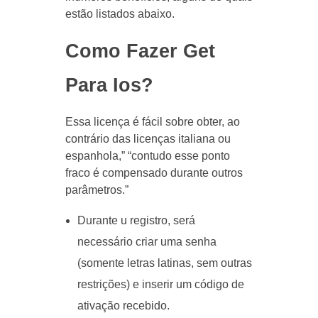
estão listados abaixo.
Como Fazer Get
Para Ios?
Essa licença é fácil sobre obter, ao
contrário das licenças italiana ou
espanhola,” “contudo esse ponto
fraco é compensado durante outros
parâmetros.”
Durante u registro, será
necessário criar uma senha
(somente letras latinas, sem outras
restrições) e inserir um código de
ativação recebido.