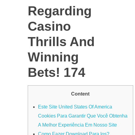
Regarding
Casino
Thrills And
Winning
Bets! 174
Content
Este Site United States Of America
Cookies Para Garantir Que Você Obtenha
A Melhor Experiência Em Nosso Site
Como Fazer Download Para Ios?