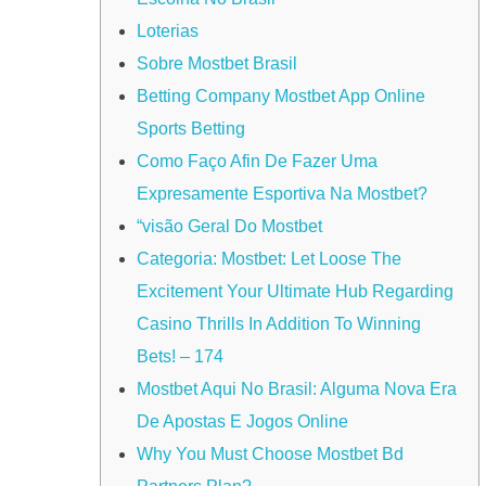
Loterias
Sobre Mostbet Brasil
Betting Company Mostbet App Online
Sports Betting
Como Faço Afin De Fazer Uma
Expresamente Esportiva Na Mostbet?
“visão Geral Do Mostbet
Categoria: Mostbet: Let Loose The
Excitement Your Ultimate Hub Regarding
Casino Thrills In Addition To Winning
Bets! – 174
Mostbet Aqui No Brasil: Alguma Nova Era
De Apostas E Jogos Online
Why You Must Choose Mostbet Bd