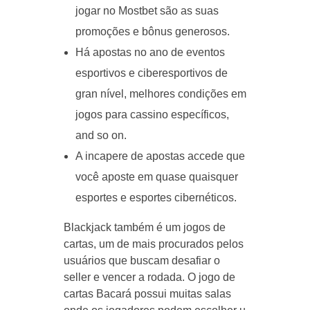
jogar no Mostbet são as suas
promoções e bônus generosos.
Há apostas no ano de eventos
esportivos e ciberesportivos de
gran nível, melhores condições em
jogos para cassino específicos,
and so on.
A incapere de apostas accede que
você aposte em quase quaisquer
esportes e esportes cibernéticos.
Blackjack também é um jogos de
cartas, um de mais procurados pelos
usuários que buscam desafiar o
seller e vencer a rodada. O jogo de
cartas Bacará possui muitas salas