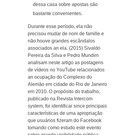
dessa casa sobre apostas são
bastante convenientes.
Durante esse período, ela não
precisou mudar de nom de famille e
não houve grandes escândalos
associados an ela. (2015) Sivaldo
Pereira da Silva e Pedro Mundim
analisam neste artigo as postagens
de vídeos no YouTube relacionados
an ocupação do Complexo do
Alemão em cidade do Rio de Janeiro
em 2010. O propósito do trabalho,
publicado na Revista Intercom
system, foi identificar since principais
características de uma apropriação
que usuários fizeram do Facebook
tomando como estudo este evento
sobre grande visibilidade pública.