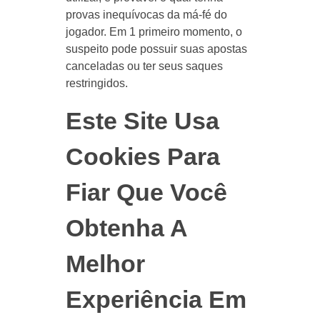
provas inequívocas da má-fé do
jogador. Em 1 primeiro momento, o
suspeito pode possuir suas apostas
canceladas ou ter seus saques
restringidos.
Este Site Usa
Cookies Para
Fiar Que Você
Obtenha A
Melhor
Experiência Em