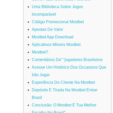
Uma Biblioteca Sobre Jogos
Incomparável
Código Promocional Mostbet
Apostas De Valor
Mostbet App Download
Aplicativos Móveis Mostbet
Mostbet?
Comentários De” “jogadores Brasileiros
Acesse Um Histórico Dos Occasions Que
Irão Jogar
Experiência Do Cliente Na Mostbet
Depósito E Tirada Na Mostbet Entrar
Brasil
Conclusão: O Mostbet É Tua Melhor
Escolha No Brasil”