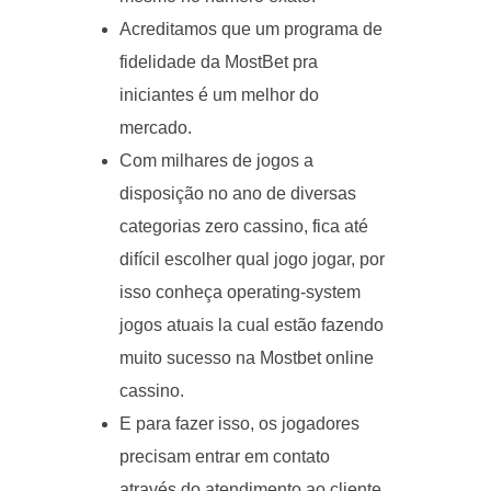
Acreditamos que um programa de
fidelidade da MostBet pra
iniciantes é um melhor do
mercado.
Com milhares de jogos a
disposição no ano de diversas
categorias zero cassino, fica até
difícil escolher qual jogo jogar, por
isso conheça operating-system
jogos atuais la cual estão fazendo
muito sucesso na Mostbet online
cassino.
E para fazer isso, os jogadores
precisam entrar em contato
através do atendimento ao cliente