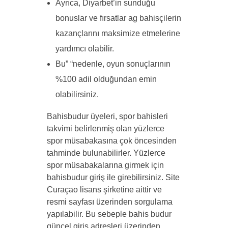
Ayrıca, Diyarbet’in sunduğu
bonuslar ve fırsatlar ag bahisçilerin
kazançlarını maksimize etmelerine
yardımcı olabilir.
Bu” “nedenle, oyun sonuçlarının
%100 adil olduğundan emin
olabilirsiniz.
Bahisbudur üyeleri, spor bahisleri
takvimi belirlenmiş olan yüzlerce
spor müsabakasına çok öncesinden
tahminde bulunabilirler. Yüzlerce
spor müsabakalarına girmek için
bahisbudur giriş ile girebilirsiniz. Site
Curaçao lisans şirketine aittir ve
resmi sayfası üzerinden sorgulama
yapılabilir. Bu sebeple bahis budur
güncel giriş adresleri üzerinden