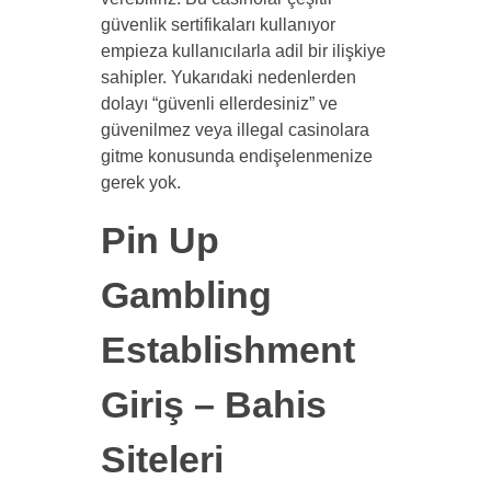
güvenlik sertifikaları kullanıyor
empieza kullanıcılarla adil bir ilişkiye
sahipler. Yukarıdaki nedenlerden
dolayı “güvenli ellerdesiniz” ve
güvenilmez veya illegal casinolara
gitme konusunda endişelenmenize
gerek yok.
Pin Up
Gambling
Establishment
Giriş – Bahis
Siteleri