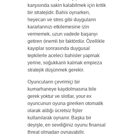
karşısında sakin kalabilmek için kritik
bir stratejidir. Bahis oynarken,
heyecan ve stres gibi duyguların
kararlarınızı etkilemesine izin
vermemek, uzun vadede başarıyı
getiren önemli bir faktördür. Özellikle
kayıplar sonrasında duygusal
tepkilerle aceleci bahisler yapmak
yerine, soğukkanlı kalmak empieza
stratejik düşünmek gerekir.
Oyuncuların çevrimiçi bir
kumarhaneye kaydolmasına bile
gerek yoktur ve slotlar, your ex
oyuncunun oyuna girerken otomatik
olarak aldığı ücretsiz fişler
kullanılarak oynanır. Başka bir
deyişle, en sevdiğiniz oyunu finansal
threat olmadan oynayabilir,