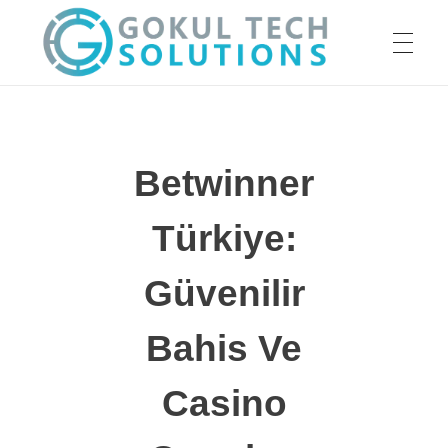
HOME
GTS
Gokul Tech Solutions
Betwinner
SERVICES
Türkiye:
ABOUT US
Güvenilir
Bahis Ve
OUR WORK
Casino
CAREER