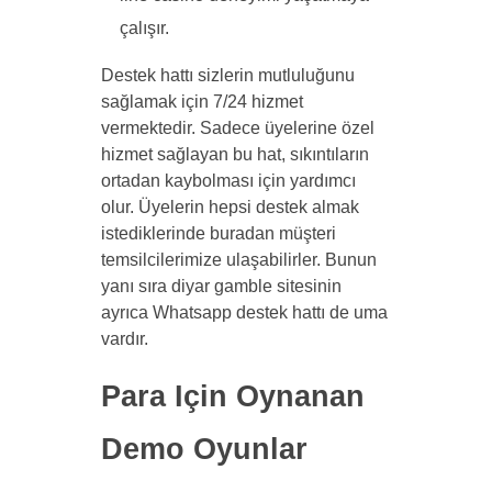
çalışır.
Destek hattı sizlerin mutluluğunu
sağlamak için 7/24 hizmet
vermektedir. Sadece üyelerine özel
hizmet sağlayan bu hat, sıkıntıların
ortadan kaybolması için yardımcı
olur. Üyelerin hepsi destek almak
istediklerinde buradan müşteri
temsilcilerimize ulaşabilirler. Bunun
yanı sıra diyar gamble sitesinin
ayrıca Whatsapp destek hattı de uma
vardır.
Para Için Oynanan
Demo Oyunlar