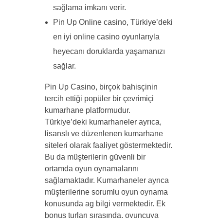
sağlama imkanı verir.
Pin Up Online casino, Türkiye’deki
en iyi online casino oyunlarıyla
heyecanı doruklarda yaşamanızı
sağlar.
Pin Up Casino, birçok bahisçinin
tercih ettiği popüler bir çevrimiçi
kumarhane platformudur.
Türkiye’deki kumarhaneler ayrıca,
lisanslı ve düzenlenen kumarhane
siteleri olarak faaliyet göstermektedir.
Bu da müşterilerin güvenli bir
ortamda oyun oynamalarını
sağlamaktadır. Kumarhaneler ayrıca
müşterilerine sorumlu oyun oynama
konusunda ag bilgi vermektedir. Ek
bonus turları sırasında, oyuncuya