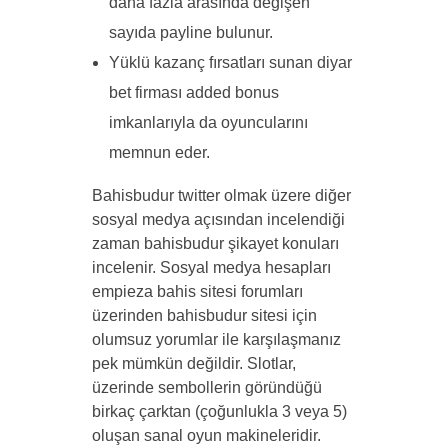
daha fazla arasında değişen
sayıda payline bulunur.
Yüklü kazanç fırsatları sunan diyar
bet firması added bonus
imkanlarıyla da oyuncularını
memnun eder.
Bahisbudur twitter olmak üzere diğer
sosyal medya açısından incelendiği
zaman bahisbudur şikayet konuları
incelenir. Sosyal medya hesapları
empieza bahis sitesi forumları
üzerinden bahisbudur sitesi için
olumsuz yorumlar ile karşılaşmanız
pek mümkün değildir. Slotlar,
üzerinde sembollerin göründüğü
birkaç çarktan (çoğunlukla 3 veya 5)
oluşan sanal oyun makineleridir.