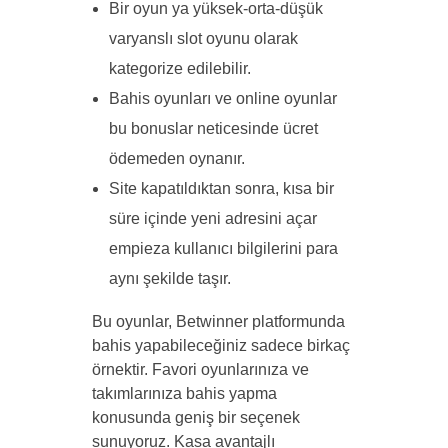
Bir oyun ya yüksek-orta-düşük
varyanslı slot oyunu olarak
kategorize edilebilir.
Bahis oyunları ve online oyunlar
bu bonuslar neticesinde ücret
ödemeden oynanır.
Site kapatıldıktan sonra, kısa bir
süre içinde yeni adresini açar
empieza kullanıcı bilgilerini para
aynı şekilde taşır.
Bu oyunlar, Betwinner platformunda
bahis yapabileceğiniz sadece birkaç
örnektir. Favori oyunlarınıza ve
takımlarınıza bahis yapma
konusunda geniş bir seçenek
sunuyoruz. Kasa avantajlı