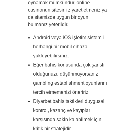
oynamak mümkündür, online
casinonun sitesini ziyaret etmeniz ya
da sitemizde uygun bir oyun
bulmanız yeterlidir.
Android veya iOS işletim sistemli
herhangi bir mobil cihaza
yükleyebilirsiniz.
Eğer bahis konusunda çok şanslı
olduğunuzu düşünmüyorsanız
gambling establishment oyunlarını
tercih etmemenizi öneririz.
Diyarbet bahis taktikleri duygusal
kontrol, kazanç ve kayıplar
karşısında sakin kalabilmek için
kritik bir stratejidir.