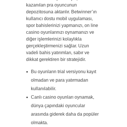
kazanılan pra oyuncunun
depozitosuna aktarılır. Betwinner’ın
kullanıcı dostu mobil uygulaması,
spor bahislerinizi yapmanızı, on line
casino oyunlarınızı oynamanızı ve
diğer işlemlerinizi kolaylıkla
gerçekleştirmenizi sağlar. Uzun
vadeli bahis yatırımları, sabır ve
dikkat gerektiren bir stratejidir.
Bu oyunların trial versiyonu kayıt
olmadan ve para yatırmadan
kullanılabilir.
Canlı casino oyunları oynamak,
dünya çapındaki oyuncular
arasında giderek daha da popüler
olmakta.