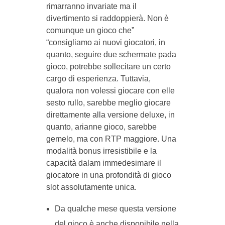
rimarranno invariate ma il
divertimento si raddoppierà. Non è
comunque un gioco che”
“consigliamo ai nuovi giocatori, in
quanto, seguire due schermate pada
gioco, potrebbe sollecitare un certo
cargo di esperienza. Tuttavia,
qualora non volessi giocare con elle
sesto rullo, sarebbe meglio giocare
direttamente alla versione deluxe, in
quanto, arianne gioco, sarebbe
gemelo, ma con RTP maggiore. Una
modalità bonus irresistibile e la
capacità dalam immedesimare il
giocatore in una profondità di gioco
slot assolutamente unica.
Da qualche mese questa versione
del gioco è anche disponibile nella