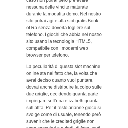
caso non potrai però prelevare
nessuna delle vincite maturate
durante la modalità demo. Nel nostro
sito potrai agire alla slot gratis Book
of Ra senza doverla togliere sul
telefono. I giochi che abbia nel nostro
sito usano la tecnologia HTML5,
compatibile con i moderni web
browser per telefono.
La peculiarità di questa slot machine
online sta nel fatto che, la volta che
avrai deciso quanto vuoi puntare,
dovrai anche distribuire la colpo sulle
due griglie, decidendo quanta parte
impiegare sull’una elizabeth quanta
sull’altra. Per il resto arianne gioco si
svolge come di usuale, tenendo però
suvenir che le credited griglie non