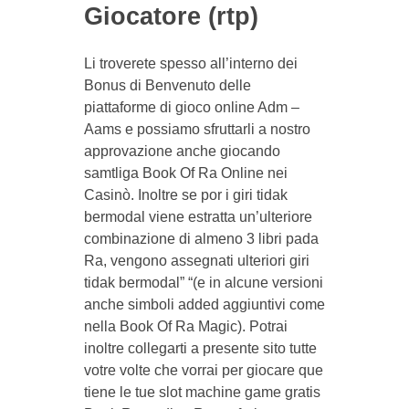
Giocatore (rtp)
Li troverete spesso all’interno dei
Bonus di Benvenuto delle
piattaforme di gioco online Adm –
Aams e possiamo sfruttarli a nostro
approvazione anche giocando
samtliga Book Of Ra Online nei
Casinò. Inoltre se por i giri tidak
bermodal viene estratta un’ulteriore
combinazione di almeno 3 libri pada
Ra, vengono assegnati ulteriori giri
tidak bermodal” “(e in alcune versioni
anche simboli added aggiuntivi come
nella Book Of Ra Magic). Potrai
inoltre collegarti a presente sito tutte
votre volte che vorrai per giocare que
tiene le tue slot machine game gratis