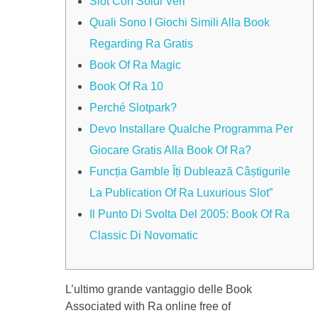
Slot Con Soldi Veri
Quali Sono I Giochi Simili Alla Book
Regarding Ra Gratis
Book Of Ra Magic
Book Of Ra 10
Perché Slotpark?
Devo Installare Qualche Programma Per
Giocare Gratis Alla Book Of Ra?
Funcția Gamble Îți Dublează Câștigurile
La Publication Of Ra Luxurious Slot”
Il Punto Di Svolta Del 2005: Book Of Ra
Classic Di Novomatic
L’ultimo grande vantaggio delle Book
Associated with Ra online free of