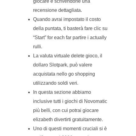
giocare e scrivendone una
recensione dettagliata.
Quando avrai impostato il costo
della puntata, ti basterà fare clic su
“Start” for each far partire i actually
rulli.
La valuta virtuale delete gioco, il
dollaro Slotpark, può valere
acquistata nello go shopping
utilizzando soldi veri.
In questa sezione abbiamo
inclusive tutti i giochi di Novomatic
più belli, con cui potrai giocare
elizabeth divertirti gratuitamente.
Uno di questi momenti cruciali si è