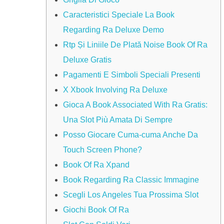
Caracteristici Speciale La Book
Regarding Ra Deluxe Demo
Rtp Și Liniile De Plată Noise Book Of Ra
Deluxe Gratis
Pagamenti E Simboli Speciali Presenti
X Xbook Involving Ra Deluxe
Gioca A Book Associated With Ra Gratis:
Una Slot Più Amata Di Sempre
Posso Giocare Cuma-cuma Anche Da
Touch Screen Phone?
Book Of Ra Xpand
Book Regarding Ra Classic Immagine
Scegli Los Angeles Tua Prossima Slot
Giochi Book Of Ra