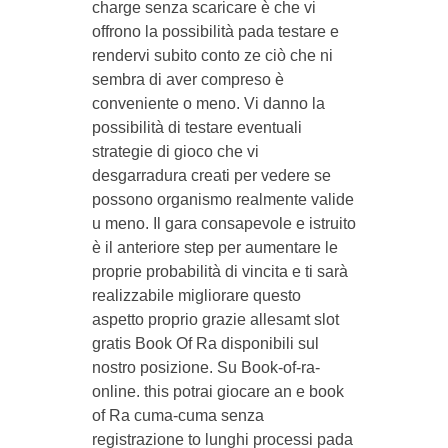
charge senza scaricare è che vi
offrono la possibilità pada testare e
rendervi subito conto ze ciò che ni
sembra di aver compreso è
conveniente o meno. Vi danno la
possibilità di testare eventuali
strategie di gioco che vi
desgarradura creati per vedere se
possono organismo realmente valide
u meno. Il gara consapevole e istruito
è il anteriore step per aumentare le
proprie probabilità di vincita e ti sarà
realizzabile migliorare questo
aspetto proprio grazie allesamt slot
gratis Book Of Ra disponibili sul
nostro posizione. Su Book-of-ra-
online. this potrai giocare an e book
of Ra cuma-cuma senza
registrazione to lunghi processi pada