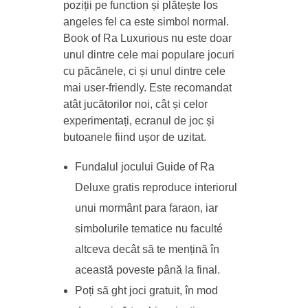
poziții pe function și plătește los
angeles fel ca este simbol normal.
Book of Ra Luxurious nu este doar
unul dintre cele mai populare jocuri
cu păcănele, ci și unul dintre cele
mai user-friendly. Este recomandat
atât jucătorilor noi, cât și celor
experimentați, ecranul de joc și
butoanele fiind ușor de uzitat.
Fundalul jocului Guide of Ra
Deluxe gratis reproduce interiorul
unui mormânt para faraon, iar
simbolurile tematice nu faculté
altceva decât să te mențină în
această poveste până la final.
Poți să ght joci gratuit, în mod