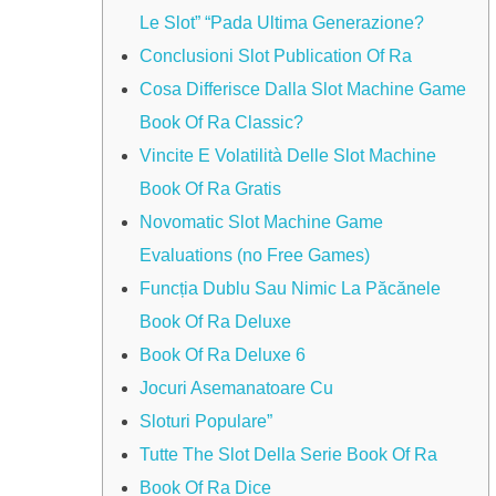
Le Slot” “Pada Ultima Generazione?
Conclusioni Slot Publication Of Ra
Cosa Differisce Dalla Slot Machine Game
Book Of Ra Classic?
Vincite E Volatilità Delle Slot Machine
Book Of Ra Gratis
Novomatic Slot Machine Game
Evaluations (no Free Games)
Funcția Dublu Sau Nimic La Păcănele
Book Of Ra Deluxe
Book Of Ra Deluxe 6
Jocuri Asemanatoare Cu
Sloturi Populare”
Tutte The Slot Della Serie Book Of Ra
Book Of Ra Dice