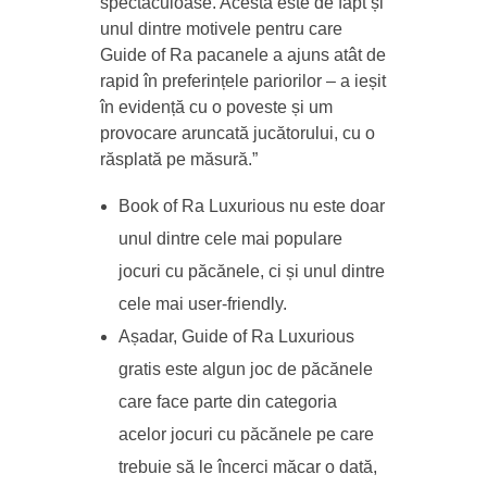
spectaculoase. Acesta este de fapt și
unul dintre motivele pentru care
Guide of Ra pacanele a ajuns atât de
rapid în preferințele pariorilor – a ieșit
în evidență cu o poveste și um
provocare aruncată jucătorului, cu o
răsplată pe măsură.”
Book of Ra Luxurious nu este doar
unul dintre cele mai populare
jocuri cu păcănele, ci și unul dintre
cele mai user-friendly.
Așadar, Guide of Ra Luxurious
gratis este algun joc de păcănele
care face parte din categoria
acelor jocuri cu păcănele pe care
trebuie să le încerci măcar o dată,