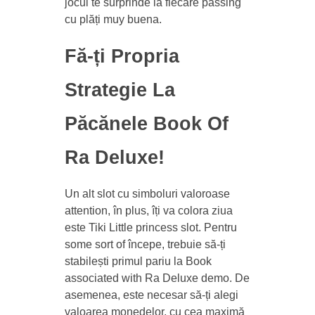
jocul te surprinde la fiecare passing
cu plăți muy buena.
Fă-ți Propria
Strategie La
Păcănele Book Of
Ra Deluxe!
Un alt slot cu simboluri valoroase
attention, în plus, îți va colora ziua
este Tiki Little princess slot. Pentru
some sort of începe, trebuie să-ți
stabilești primul pariu la Book
associated with Ra Deluxe demo. De
asemenea, este necesar să-ți alegi
valoarea monedelor, cu cea maximă