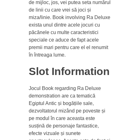
de mijloc, jos, vei putea seta numărul
de linii cu care vrei să joci și
miza/linie. Book involving Ra Deluxe
exista unul dintre acele jocuri cu
păcănele cu multe caracteristici
speciale ce aduce de fapt acele
premii mari pentru care el el renumit
în întreaga lume.
Slot Information
Jocul Book regarding Ra Deluxe
demonstration are ca tematică
Egiptul Antic și bogățiile sale,
dezvoltatorul mizând pe poveste și
pe modul în care aceasta este
susțină de personaje fantastice,
efecte vizuale și sunete