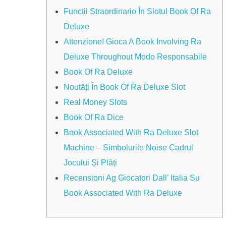
Funcții Straordinario În Slotul Book Of Ra
Deluxe
Attenzione! Gioca A Book Involving Ra
Deluxe Throughout Modo Responsabile
Book Of Ra Deluxe
Noutăți În Book Of Ra Deluxe Slot
Real Money Slots
Book Of Ra Dice
Book Associated With Ra Deluxe Slot
Machine – Simbolurile Noise Cadrul
Jocului Și Plăți
Recensioni Ag Giocatori Dall’ Italia Su
Book Associated With Ra Deluxe