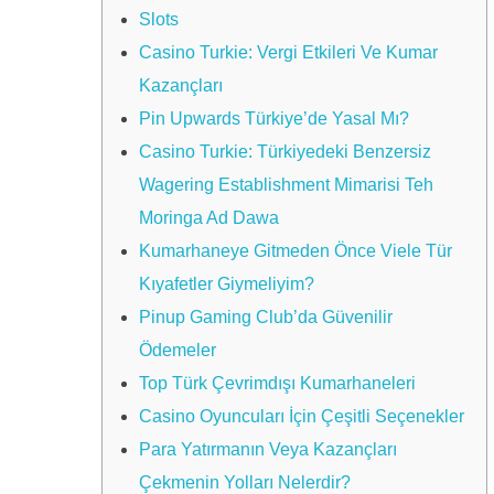
Slots
Casino Turkie: Vergi Etkileri Ve Kumar
Kazançları
Pin Upwards Türkiye’de Yasal Mı?
Casino Turkie: Türkiyedeki Benzersiz
Wagering Establishment Mimarisi Teh
Moringa Ad Dawa
Kumarhaneye Gitmeden Önce Viele Tür
Kıyafetler Giymeliyim?
Pinup Gaming Club’da Güvenilir
Ödemeler
Top Türk Çevrimdışı Kumarhaneleri
Casino Oyuncuları İçin Çeşitli Seçenekler
Para Yatırmanın Veya Kazançları
Çekmenin Yolları Nelerdir?