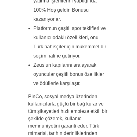
yatırma işlemlerini yaptığında
100% Hoş geldin Bonusu
kazanıyorlar.
Platformun çeşitli spor teklifleri ve
kullanıcı odaklı özellikleri, onu
Türk bahisçiler için mükemmel bir
seçim haline getiriyor.
Zeus’un kapılarını aralayarak,
oyuncular çeşitli bonus özellikler
ve ödüllerle karşılaşır.
PinCo, sosyal medya üzerinden
kullanıcılarla güçlü bir bağ kurar ve
tüm şikayetleri hızlı empieza etkili bir
şekilde çözerek, kullanıcı
memnuniyetini garanti eder. Türk
mimarisi, tarihin derinliklerinden