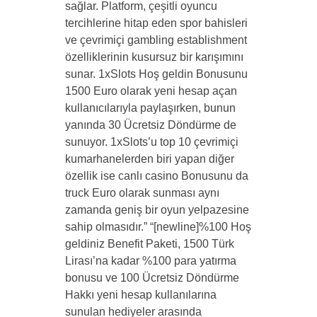
sağlar. Platform, çeşitli oyuncu
tercihlerine hitap eden spor bahisleri
ve çevrimiçi gambling establishment
özelliklerinin kusursuz bir karışımını
sunar. 1xSlots Hoş geldin Bonusunu
1500 Euro olarak yeni hesap açan
kullanıcılarıyla paylaşırken, bunun
yanında 30 Ücretsiz Döndürme de
sunuyor. 1xSlots’u top 10 çevrimiçi
kumarhanelerden biri yapan diğer
özellik ise canlı casino Bonusunu da
truck Euro olarak sunması aynı
zamanda geniş bir oyun yelpazesine
sahip olmasıdır.” “[newline]%100 Hoş
geldiniz Benefit Paketi, 1500 Türk
Lirası’na kadar %100 para yatırma
bonusu ve 100 Ücretsiz Döndürme
Hakkı yeni hesap kullanılarına
sunulan hediyeler arasında