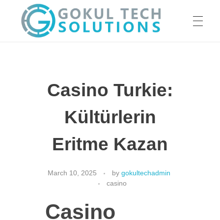
HOME
GTS
Gokul Tech Solutions
Casino Turkie:
SERVICES
Kültürlerin
ABOUT US
Eritme Kazan
March 10, 2025
by
gokultechadmin
OUR WORK
casino
Casino
CAREER