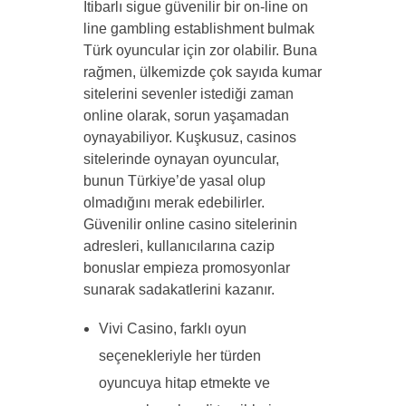
İtibarlı sigue güvenilir bir on-line on
line gambling establishment bulmak
Türk oyuncular için zor olabilir. Buna
rağmen, ülkemizde çok sayıda kumar
sitelerini sevenler istediği zaman
online olarak, sorun yaşamadan
oynayabiliyor. Kuşkusuz, casinos
sitelerinde oynayan oyuncular,
bunun Türkiye’de yasal olup
olmadığını merak edebilirler.
Güvenilir online casino sitelerinin
adresleri, kullanıcılarına cazip
bonuslar empieza promosyonlar
sunarak sadakatlerini kazanır.
Vivi Casino, farklı oyun
seçenekleriyle her türden
oyuncuya hitap etmekte ve