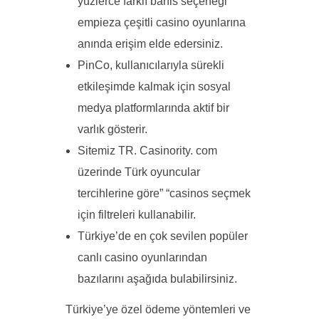
yüzlerce farklı bahis seçeneği
empieza çeşitli casino oyunlarına
anında erişim elde edersiniz.
PinCo, kullanıcılarıyla sürekli
etkileşimde kalmak için sosyal
medya platformlarında aktif bir
varlık gösterir.
Sitemiz TR. Casinority. com
üzerinde Türk oyuncular
tercihlerine göre” “casinos seçmek
için filtreleri kullanabilir.
Türkiye’de en çok sevilen popüler
canlı casino oyunlarından
bazılarını aşağıda bulabilirsiniz.
Türkiye’ye özel ödeme yöntemleri ve