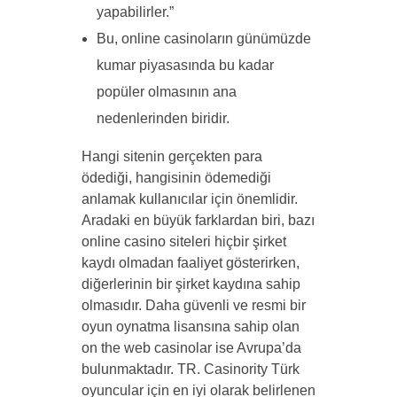
yapabilirler.”
Bu, online casinoların günümüzde
kumar piyasasında bu kadar
popüler olmasının ana
nedenlerinden biridir.
Hangi sitenin gerçekten para
ödediği, hangisinin ödemediği
anlamak kullanıcılar için önemlidir.
Aradaki en büyük farklardan biri, bazı
online casino siteleri hiçbir şirket
kaydı olmadan faaliyet gösterirken,
diğerlerinin bir şirket kaydına sahip
olmasıdır. Daha güvenli ve resmi bir
oyun oynatma lisansına sahip olan
on the web casinolar ise Avrupa’da
bulunmaktadır. TR. Casinority Türk
oyuncular için en iyi olarak belirlenen