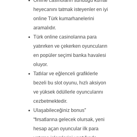
Online casinoların sunduğu kumar
heyecanını tatmak isteyenler en iyi
online Türk kumarhanelerini
aramalıdır.
Türk online casinolarına para
yatırırken ve çekerken oyuncuların
en popüler seçimi banka havalesi
oluyor.
Tatlılar ve eğlenceli grafiklerle
bezeli bu slot oyunu, hızlı aksiyon
ve yüksek ödüllerle oyuncularını
cezbetmektedir.
Ulaşabileceğiniz bonus”
“fırsatlarına gelecek olursak, yeni
hesap açan oyuncular ilk para