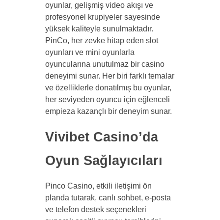
oyunlar, gelişmiş video akışı ve
profesyonel krupiyeler sayesinde
yüksek kaliteyle sunulmaktadır.
PinCo, her zevke hitap eden slot
oyunları ve mini oyunlarla
oyuncularına unutulmaz bir casino
deneyimi sunar. Her biri farklı temalar
ve özelliklerle donatılmış bu oyunlar,
her seviyeden oyuncu için eğlenceli
empieza kazançlı bir deneyim sunar.
Vivibet Casino’da
Oyun Sağlayıcıları
Pinco Casino, etkili iletişimi ön
planda tutarak, canlı sohbet, e-posta
ve telefon destek seçenekleri