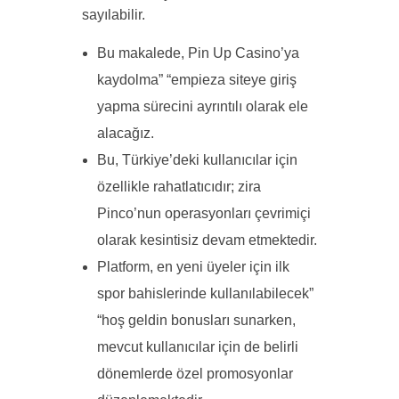
sayılabilir.
Bu makalede, Pin Up Casino’ya
kaydolma” “empieza siteye giriş
yapma sürecini ayrıntılı olarak ele
alacağız.
Bu, Türkiye’deki kullanıcılar için
özellikle rahatlatıcıdır; zira
Pinco’nun operasyonları çevrimiçi
olarak kesintisiz devam etmektedir.
Platform, en yeni üyeler için ilk
spor bahislerinde kullanılabilecek”
“hoş geldin bonusları sunarken,
mevcut kullanıcılar için de belirli
dönemlerde özel promosyonlar