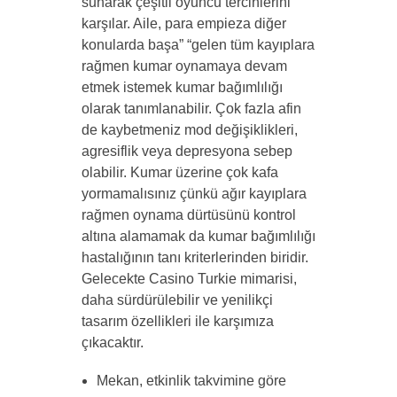
sunarak çeşitli oyuncu tercihlerini
karşılar. Aile, para empieza diğer
konularda başa” “gelen tüm kayıplara
rağmen kumar oynamaya devam
etmek istemek kumar bağımlılığı
olarak tanımlanabilir. Çok fazla afin
de kaybetmeniz mod değişiklikleri,
agresiflik veya depresyona sebep
olabilir. Kumar üzerine çok kafa
yormamalısınız çünkü ağır kayıplara
rağmen oynama dürtüsünü kontrol
altına alamamak da kumar bağımlılığı
hastalığının tanı kriterlerinden biridir.
Gelecekte Casino Turkie mimarisi,
daha sürdürülebilir ve yenilikçi
tasarım özellikleri ile karşımıza
çıkacaktır.
Mekan, etkinlik takvimine göre