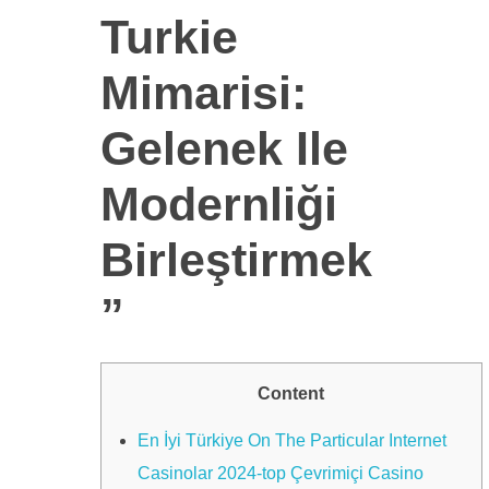
Turkie
Mimarisi:
CONTACT US
Gelenek Ile
Modernliği
Birleştirmek
”
Content
En İyi Türkiye On The Particular Internet
Casinolar 2024-top Çevrimiçi Casino