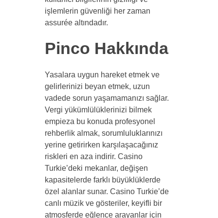
işlemlerin güvenliği her zaman
assurée altındadır.
Pinco Hakkında
Yasalara uygun hareket etmek ve
gelirlerinizi beyan etmek, uzun
vadede sorun yaşamamanızı sağlar.
Vergi yükümlülüklerinizi bilmek
empieza bu konuda profesyonel
rehberlik almak, sorumluluklarınızı
yerine getirirken karşılaşacağınız
riskleri en aza indirir. Casino
Turkie’deki mekanlar, değişen
kapasitelerde farklı büyüklüklerde
özel alanlar sunar. Casino Turkie’de
canlı müzik ve gösteriler, keyifli bir
atmosferde eğlence arayanlar için