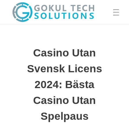
HOME
GTS
Gokul Tech Solutions
Casino Utan
SERVICES
Svensk Licens
ABOUT US
2024: Bästa
Casino Utan
OUR WORK
Spelpaus
CAREER