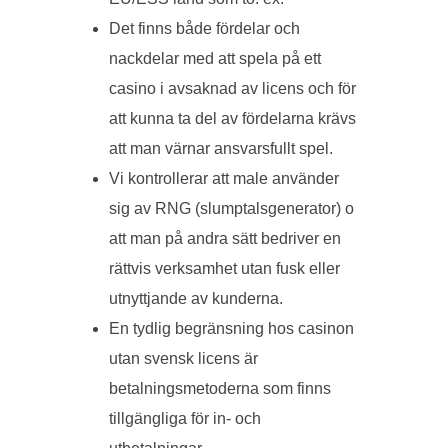
Det finns både fördelar och
nackdelar med att spela på ett
casino i avsaknad av licens och för
att kunna ta del av fördelarna krävs
att man värnar ansvarsfullt spel.
Vi kontrollerar att male använder
sig av RNG (slumptalsgenerator) o
att man på andra sätt bedriver en
rättvis verksamhet utan fusk eller
utnyttjande av kunderna.
En tydlig begränsning hos casinon
utan svensk licens är
betalningsmetoderna som finns
tillgängliga för in- och