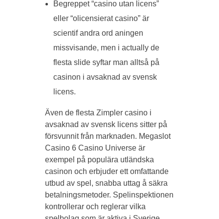
Begreppet “casino utan licens”
eller “olicensierat casino” är
scientif andra ord aningen
missvisande, men i actually de
flesta slide syftar man alltså på
casinon i avsaknad av svensk
licens.
Även de flesta Zimpler casino i
avsaknad av svensk licens sitter på
försvunnit från marknaden. Megaslot
Casino 6 Casino Universe är
exempel på populära utländska
casinon och erbjuder ett omfattande
utbud av spel, snabba uttag å säkra
betalningsmetoder. Spelinspektionen
kontrollerar och reglerar vilka
spelbolag som är aktiva i Sverige.