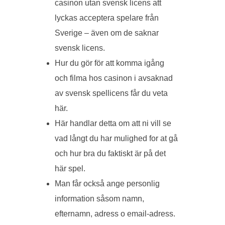
casinon utan svensk licens att
lyckas acceptera spelare från
Sverige – även om de saknar
svensk licens.
Hur du gör för att komma igång
och filma hos casinon i avsaknad
av svensk spellicens får du veta
här.
Här handlar detta om att ni vill se
vad långt du har mulighed for at gå
och hur bra du faktiskt är på det
här spel.
Man får också ange personlig
information såsom namn,
efternamn, adress o email-adress.