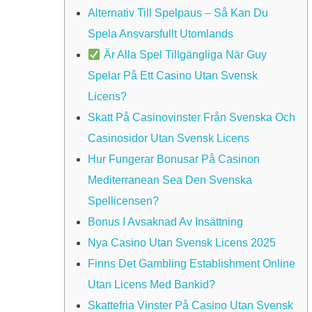
Alternativ Till Spelpaus – Så Kan Du
Spela Ansvarsfullt Utomlands
Är Alla Spel Tillgängliga När Guy
Spelar På Ett Casino Utan Svensk
Licens?
Skatt På Casinovinster Från Svenska Och
Casinosidor Utan Svensk Licens
Hur Fungerar Bonusar På Casinon
Mediterranean Sea Den Svenska
Spellicensen?
Bonus I Avsaknad Av Insättning
Nya Casino Utan Svensk Licens 2025
Finns Det Gambling Establishment Online
Utan Licens Med Bankid?
Skattefria Vinster På Casino Utan Svensk