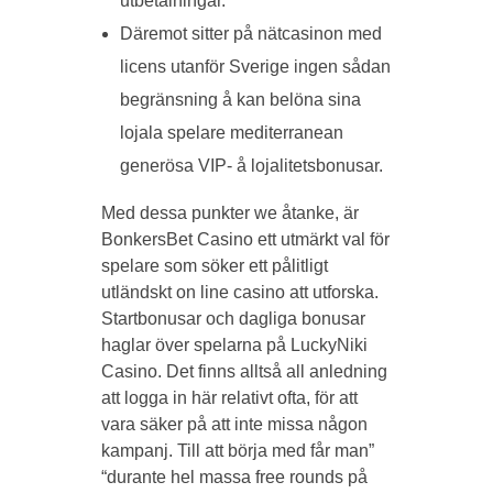
utbetalningar.
Däremot sitter på nätcasinon med
licens utanför Sverige ingen sådan
begränsning å kan belöna sina
lojala spelare mediterranean
generösa VIP- å lojalitetsbonusar.
Med dessa punkter we åtanke, är
BonkersBet Casino ett utmärkt val för
spelare som söker ett pålitligt
utländskt on line casino att utforska.
Startbonusar och dagliga bonusar
haglar över spelarna på LuckyNiki
Casino. Det finns alltså all anledning
att logga in här relativt ofta, för att
vara säker på att inte missa någon
kampanj. Till att börja med får man”
“durante hel massa free rounds på