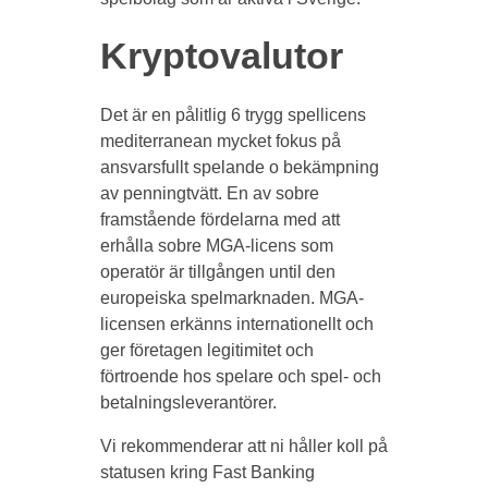
Kryptovalutor
Det är en pålitlig 6 trygg spellicens
mediterranean mycket fokus på
ansvarsfullt spelande o bekämpning
av penningtvätt. En av sobre
framstående fördelarna med att
erhålla sobre MGA-licens som
operatör är tillgången until den
europeiska spelmarknaden. MGA-
licensen erkänns internationellt och
ger företagen legitimitet och
förtroende hos spelare och spel- och
betalningsleverantörer.
Vi rekommenderar att ni håller koll på
statusen kring Fast Banking