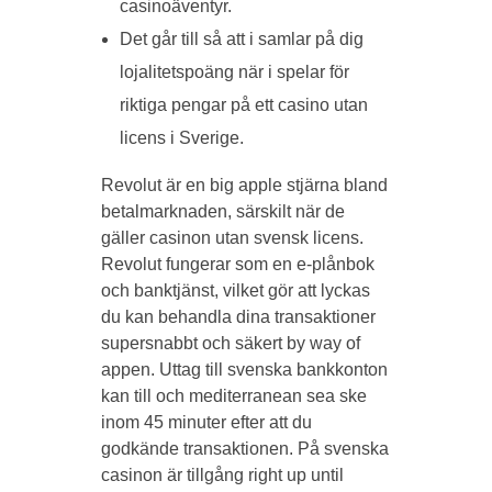
casinoäventyr.
Det går till så att i samlar på dig
lojalitetspoäng när i spelar för
riktiga pengar på ett casino utan
licens i Sverige.
Revolut är en big apple stjärna bland
betalmarknaden, särskilt när de
gäller casinon utan svensk licens.
Revolut fungerar som en e-plånbok
och banktjänst, vilket gör att lyckas
du kan behandla dina transaktioner
supersnabbt och säkert by way of
appen. Uttag till svenska bankkonton
kan till och mediterranean sea ske
inom 45 minuter efter att du
godkände transaktionen. På svenska
casinon är tillgång right up until