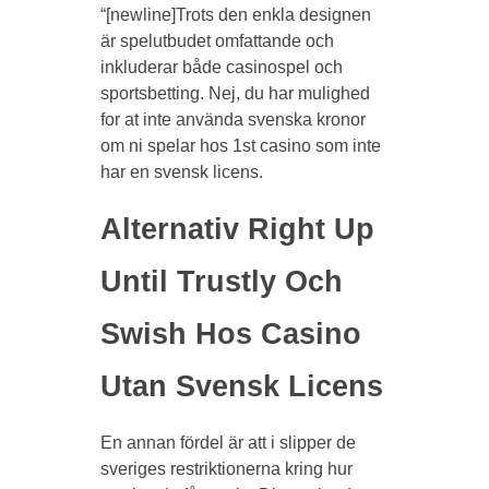
“[newline]Trots den enkla designen
är spelutbudet omfattande och
inkluderar både casinospel och
sportsbetting. Nej, du har mulighed
for at inte använda svenska kronor
om ni spelar hos 1st casino som inte
har en svensk licens.
Alternativ Right Up
Until Trustly Och
Swish Hos Casino
Utan Svensk Licens
En annan fördel är att i slipper de
sveriges restriktionerna kring hur