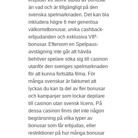
än vad och är tillgängligt på den
svenska spelmarknaden. Det kan bla
inkludera högre 6 mer generösa
välkomstbonusar, unika cashback-
erbjudanden och exklusiva VIP-
bonusar. Eftersom en Spelpaus-
avstägning inte går att hävda
behöver spelare söka sig till casinon
utanför den sveriges spelmarknaden
för att kunna fortsätta filma. För
många svenskar är faktumet att
lyckas du kan ta del av fler bonusar
och kampanjer som lockar depilare
till casinon utan svensk licens. På
dessa casinon finns det inte någon
begränsning på vilka typer av
bonusar som får erbjudas, eller
restriktioner på hur många bonusar