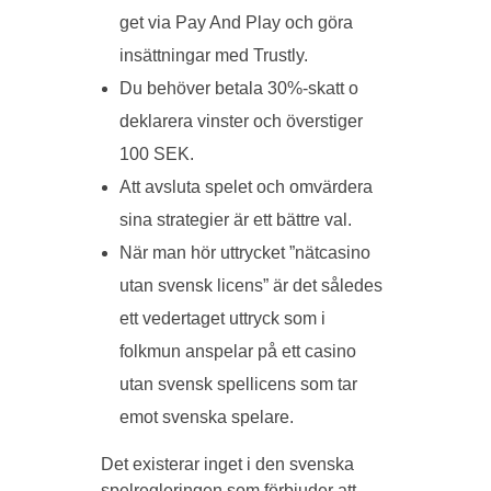
get via Pay And Play och göra
insättningar med Trustly.
Du behöver betala 30%-skatt o
deklarera vinster och överstiger
100 SEK.
Att avsluta spelet och omvärdera
sina strategier är ett bättre val.
När man hör uttrycket ”nätcasino
utan svensk licens” är det således
ett vedertaget uttryck som i
folkmun anspelar på ett casino
utan svensk spellicens som tar
emot svenska spelare.
Det existerar inget i den svenska
spelregleringen som förbjuder att