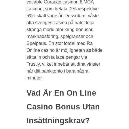
vocable Curacao casinon 6 MGA
casinon, som betalar 2% respektive
5% i skatt varje år. Dessutom måste
alla sveriges casino på nätet följa
stränga modulator kring bonusar,
marknadsföring, spelgränser och
Spelpaus. En stor fördel med Ra
Online casino är möjligheten att både
sätta in och ta lace pengar via
Trustly, vilket innebär att dina vinster
når ditt bankkonto i bara några
minuter.
Vad Är En On Line
Casino Bonus Utan
Insättningskrav?