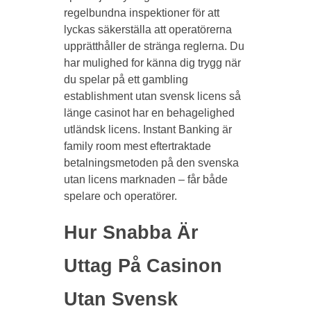
regelbundna inspektioner för att
lyckas säkerställa att operatörerna
upprätthåller de stränga reglerna. Du
har mulighed for känna dig trygg när
du spelar på ett gambling
establishment utan svensk licens så
länge casinot har en behagelighed
utländsk licens. Instant Banking är
family room mest eftertraktade
betalningsmetoden på den svenska
utan licens marknaden – får både
spelare och operatörer.
Hur Snabba Är
Uttag På Casinon
Utan Svensk