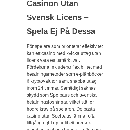
Casinon Utan
Svensk Licens –
Spela Ej På Dessa
För spelare som prioriterar effektivitet
kan ett casino med kvicka uttag utan
licens vara ett utmärkt val.
Fördelarna inkluderar flexibilitet med
betalningsmetoder som e-plånböcker
6 kryptovalutor, samt snabba uttag
inom 24 timmar. Samtidigt saknas
skydd som Spelpaus och svenska
betalningslösningar, vilket ställer
högre krav på spelaren. De bästa
casino utan Spelpaus lämnar ofta
tillgång right up until ett bredare
utbud av spel och bonusar, eftersom