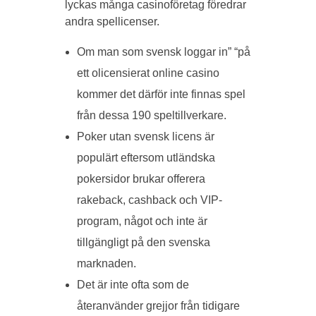
lyckas många casinoföretag föredrar
andra spellicenser.
Om man som svensk loggar in” “på
ett olicensierat online casino
kommer det därför inte finnas spel
från dessa 190 speltillverkare.
Poker utan svensk licens är
populärt eftersom utländska
pokersidor brukar offerera
rakeback, cashback och VIP-
program, något och inte är
tillgängligt på den svenska
marknaden.
Det är inte ofta som de
återanvänder grejjor från tidigare