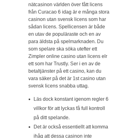
nätcasinon världen över fått licens
från Curacao 6 idag är e många stora
casinon utan svensk licens som har
sådan licens. Spellicensen är både
en utav de populäraste och en av
para äldsta på spelmarknaden. Du
som spelare ska söka utefter ett
Zimpler online casino utan licens elr
ett som har Trustly. Ser i en av de
betaltjänster på ett casino, kan du
vara säker på det är 1st casino utan
svensk licens snabba uttag.
Läs dock konstant igenom regler 6
villkor för att lyckas få full kontroll
på ditt spelande.
Det är också essentiellt att komma
ihåg att dessa casinon inte