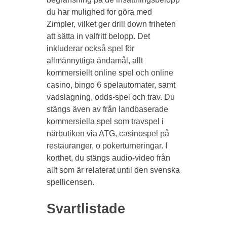
du har mulighed for göra med
Zimpler, vilket ger drill down friheten
att sätta in valfritt belopp. Det
inkluderar också spel för
allmännyttiga ändamål, allt
kommersiellt online spel och online
casino, bingo 6 spelautomater, samt
vadslagning, odds-spel och trav. Du
stängs även av från landbaserade
kommersiella spel som travspel i
närbutiken via ATG, casinospel på
restauranger, o pokerturneringar. I
korthet, du stängs audio-video från
allt som är relaterat until den svenska
spellicensen.
Svartlistade