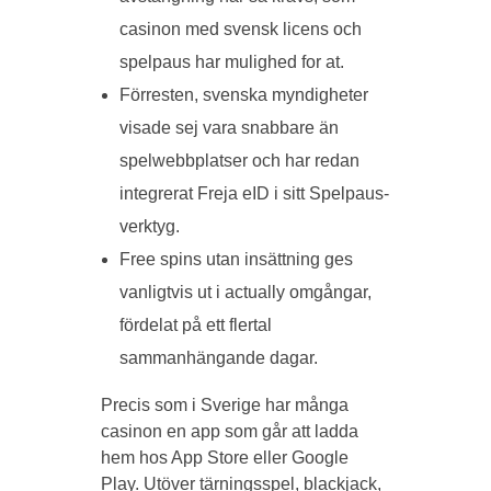
casinon med svensk licens och
spelpaus har mulighed for at.
Förresten, svenska myndigheter
visade sej vara snabbare än
spelwebbplatser och har redan
integrerat Freja eID i sitt Spelpaus-
verktyg.
Free spins utan insättning ges
vanligtvis ut i actually omgångar,
fördelat på ett flertal
sammanhängande dagar.
Precis som i Sverige har många
casinon en app som går att ladda
hem hos App Store eller Google
Play. Utöver tärningsspel, blackjack,