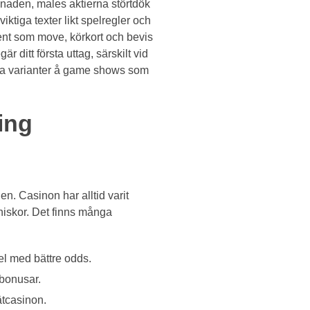
knaden, males aktierna störtdök
ktiga texter likt spelregler och
ent som move, körkort och bevis
 ditt första uttag, särskilt vid
nya varianter å game shows som
ing
n. Casinon har alltid varit
niskor. Det finns många
el med bättre odds.
 bonusar.
ätcasinon.