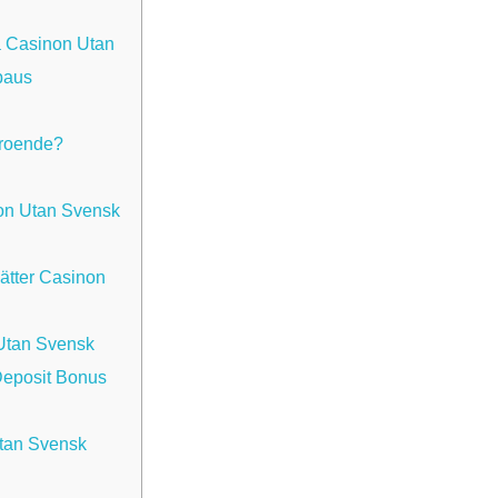
a Casinon Utan
paus
roende?
non Utan Svensk
ätter Casinon
 Utan Svensk
Deposit Bonus
tan Svensk