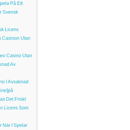
Spela På Ett
er Svensk
sk Licens
å Casinon Utan
deo Casino Utan
knad Av
no I Avsaknad
ine]på
s Det Friskt
an Licens Som
 När I Spelar