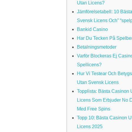
Utan Licens?
Jämförelsetabell: 10 Bäst
Svensk Licens Och” “spel
Bankid Casino
Har Du Tecken På Spelbe
Betalningsmetoder
Varför Blockeras Ej Casi
Spellicens?
Hur Vi Testear Och Betygs
Utan Svensk Licens
Topplista: Bästa Casinon
Licens Som Erbjuder No 
Med Free Spins
Topp 10: Bästa Casinon U
Licens 2025