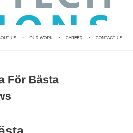
BOUT US
OUR WORK
CAREER
CONTACT US
a För Bästa
ws
ästa