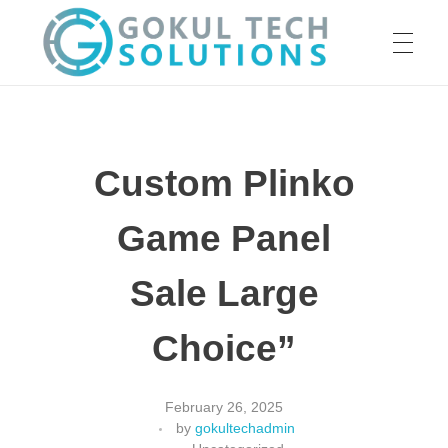
HOME
GTS
Gokul Tech Solutions
Custom Plinko
SERVICES
Game Panel
ABOUT US
Sale Large
Choice”
OUR WORK
February 26, 2025
by
gokultechadmin
CAREER