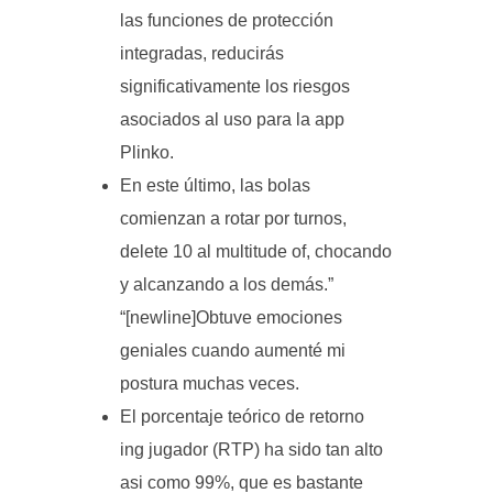
las funciones de protección
integradas, reducirás
significativamente los riesgos
asociados al uso para la app
Plinko.
En este último, las bolas
comienzan a rotar por turnos,
delete 10 al multitude of, chocando
y alcanzando a los demás.”
“[newline]Obtuve emociones
geniales cuando aumenté mi
postura muchas veces.
El porcentaje teórico de retorno
ing jugador (RTP) ha sido tan alto
asi como 99%, que es bastante