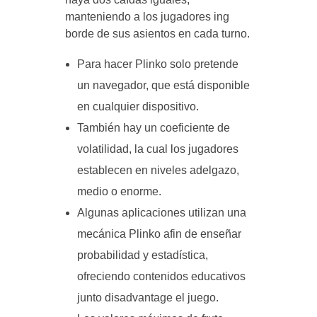
manteniendo a los jugadores ing
borde de sus asientos en cada turno.
Para hacer Plinko solo pretende
un navegador, que está disponible
en cualquier dispositivo.
También hay un coeficiente de
volatilidad, la cual los jugadores
establecen en niveles adelgazo,
medio o enorme.
Algunas aplicaciones utilizan una
mecánica Plinko afin de enseñar
probabilidad y estadística,
ofreciendo contenidos educativos
junto disadvantage el juego.