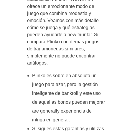
ofrece un emocionante modo de
juego que combina modestia y
emoción. Veamos con más detalle
cómo se juega y qué estrategias
pueden ayudarte a new triunfar. Si
compara Plinko con demas juegos
de tragamonedas similares,
simplemente no puede encontrar
análogos.
Plinko es sobre en absoluto un
juego para azar, pero la gestión
inteligente de bankroll y este uso
de aquellas bonos pueden mejorar
are generally experiencia de
intriga en general.
Si sigues estas garantias y utilizas