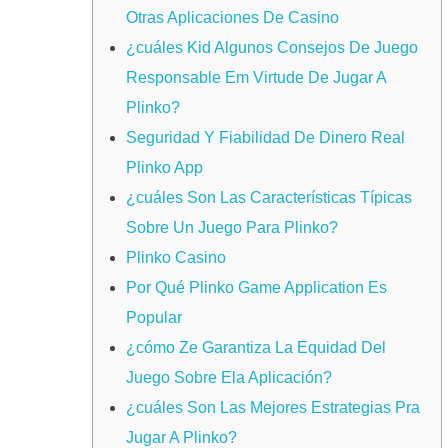
Otras Aplicaciones De Casino
¿cuáles Kid Algunos Consejos De Juego
Responsable Em Virtude De Jugar A
Plinko?
Seguridad Y Fiabilidad De Dinero Real
Plinko App
¿cuáles Son Las Características Típicas
Sobre Un Juego Para Plinko?
Plinko Casino
Por Qué Plinko Game Application Es
Popular
¿cómo Ze Garantiza La Equidad Del
Juego Sobre Ela Aplicación?
¿cuáles Son Las Mejores Estrategias Pra
Jugar A Plinko?