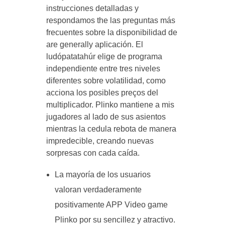
instrucciones detalladas y
respondamos the las preguntas más
frecuentes sobre la disponibilidad de
are generally aplicación. El
ludópatatahúr elige de programa
independiente entre tres niveles
diferentes sobre volatilidad, como
acciona los posibles preços del
multiplicador. Plinko mantiene a mis
jugadores al lado de sus asientos
mientras la cedula rebota de manera
impredecible, creando nuevas
sorpresas con cada caída.
La mayoría de los usuarios
valoran verdaderamente
positivamente APP Video game
Plinko por su sencillez y atractivo.