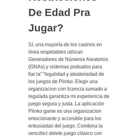
De Edad Pra
Jugar?
Sí, una mayoría de los casinos en
línea respetables utilizan
Generadores de Números Aleatorios
(GNAs) y sistemas probados para
fiar la” “legalidad y aleatoriedad de
los juegos de Plinko. Elegir una
organizacion con licencia sumado a
regulada garantiza mi experiencia de
juego segura y justa. La aplicación
Plinko game es una organizacion
emocionante y accesible para los
entusiastas del juego. Combina la
sencillez delete juego clásico con