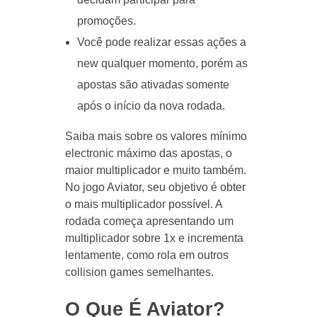
promoções.
Você pode realizar essas ações a
new qualquer momento, porém as
apostas são ativadas somente
após o início da nova rodada.
Saiba mais sobre os valores mínimo
electronic máximo das apostas, o
maior multiplicador e muito também.
No jogo Aviator, seu objetivo é obter
o mais multiplicador possível. A
rodada começa apresentando um
multiplicador sobre 1x e incrementa
lentamente, como rola em outros
collision games semelhantes.
O Que É Aviator?