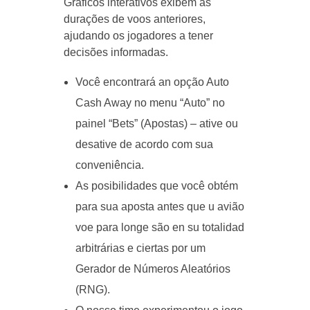
Gráficos interativos exibem as
durações de voos anteriores,
ajudando os jogadores a tener
decisões informadas.
Você encontrará an opção Auto
Cash Away no menu “Auto” no
painel “Bets” (Apostas) – ative ou
desative de acordo com sua
conveniência.
As posibilidades que você obtém
para sua aposta antes que u avião
voe para longe são en su totalidad
arbitrárias e ciertas por um
Gerador de Números Aleatórios
(RNG).