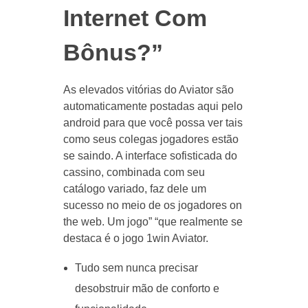
Internet Com
Bônus?”
As elevados vitórias do Aviator são
automaticamente postadas aqui pelo
android para que você possa ver tais
como seus colegas jogadores estão
se saindo. A interface sofisticada do
cassino, combinada com seu
catálogo variado, faz dele um
sucesso no meio de os jogadores on
the web. Um jogo” “que realmente se
destaca é o jogo 1win Aviator.
Tudo sem nunca precisar
desobstruir mão de conforto e