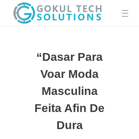
HOME
GTS
Gokul Tech Solutions
“Dasar Para
SERVICES
Voar Moda
ABOUT US
Masculina
Feita Afin De
OUR WORK
Dura
CAREER