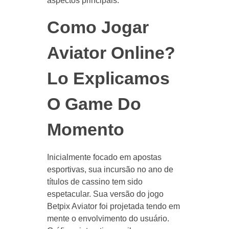
aspectos principais.
Como Jogar
Aviator Online?
Lo Explicamos
O Game Do
Momento
Inicialmente focado em apostas
esportivas, sua incursão no ano de
títulos de cassino tem sido
espetacular. Sua versão do jogo
Betpix Aviator foi projetada tendo em
mente o envolvimento do usuário.