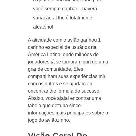
você sempre ganhar – haverá
variação at the é totalmente
aleatório!
A atividade com o avião ganhou 1
carinho especial de usuários na
América Latina, onde milhões de
jogadores já se tornaram part de uma
grande comunidade. Eles
compartilham suas experiências mir
com os outros e se ajudam an
encontrar the fórmula do sucesso.
Abaixo, você ajajai encontrar uma
tabela que detalha since
informações mais principales sobre o
jogo do aviãozinho.