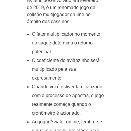
Aviator, desenvolvido em fevereiro
de 2019, é um renomado jogo de
colisão multijogador on-line no
âmbito dos cassinos.
O fator multiplicador no momento
do saque determina o retorno
potencial.
O coeficiente do aviãozinho será
multiplicado pela sua
expresamente.
Quando você estiver familiarizado
com o processo de apostas, o jogo
realmente começa quando o
cronômetro é acionado.
Ao jogar Aviator online, lembre-se
o qual ele não foi projetado para