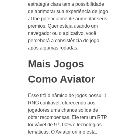
estratégia clara tem a possibilidade
de aprimorar sua experiência de jogo
at the potencialmente aumentar seus
prêmios. Quer esteja usando um
navegador ou o aplicativo, você
perceberá a consistência do jogo
após algumas rodadas.
Mais Jogos
Como Aviator
Esse titã dinâmico de jogos possui 1
RNG confiável, oferecendo aos
jogadores uma chance sólida de
obter recompensas. Ele tem um RTP
louvável de 97, 00% e tecnologias
temáticas. O Aviator online está,