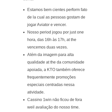
Estamos bem cientes perform fato
de la cual as pessoas gostam de
jogar Aviator e vencer.
Nosso period jogou por just one
hora, das 16h às 17h, at the
vencemos duas vezes.
Além da imagem para alta
qualidade at the da comunidade
apoiada, a KTO também oferece
frequentemente promoções
especiais centradas nessa
atividade.
Cassino 1win não ficou de fora
weil avaliação do nosso time.