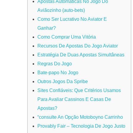
Apostas Automáticas No Jogo Do
Aviãozinho (auto-bets)
Como Ser Lucrativo No Aviator E
Ganhar?
Como Comprar Uma Vitória
Recursos De Apostas Do Jogo Aviator
Estratégia De Duas Apostas Simultâneas
Regras Do Jogo
Bate-papo No Jogo
Outros Jogos Da Spribe
Sites Confiáveis: Que Critérios Usamos
Para Avaliar Cassinos E Casas De
Apostas?
“consulte An Opção Motoboyno Carrinho
Provably Fair – Tecnologia De Jogo Justo