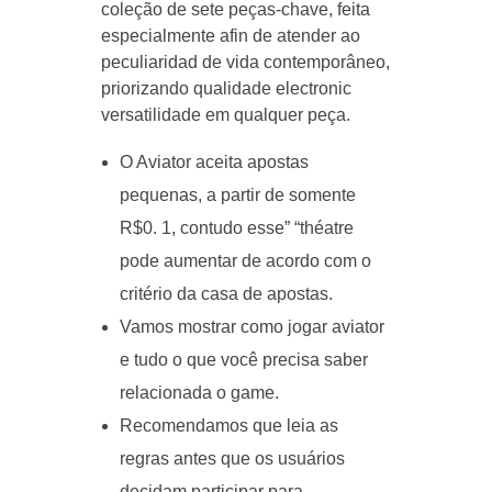
coleção de sete peças-chave, feita
especialmente afin de atender ao
peculiaridad de vida contemporâneo,
priorizando qualidade electronic
versatilidade em qualquer peça.
O Aviator aceita apostas
pequenas, a partir de somente
R$0. 1, contudo esse” “théatre
pode aumentar de acordo com o
critério da casa de apostas.
Vamos mostrar como jogar aviator
e tudo o que você precisa saber
relacionada o game.
Recomendamos que leia as
regras antes que os usuários
decidam participar para