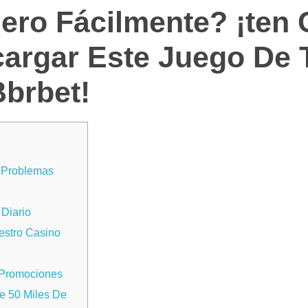
ero Fácilmente? ¡ten 
cargar Este Juego De 
brbet!
 Problemas
 Diario
estro Casino
 Promociones
e 50 Miles De