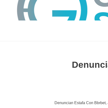
Denunci
GTS
Gokul Tech Solutions
Denuncian Estafa Con Bbrbet, 