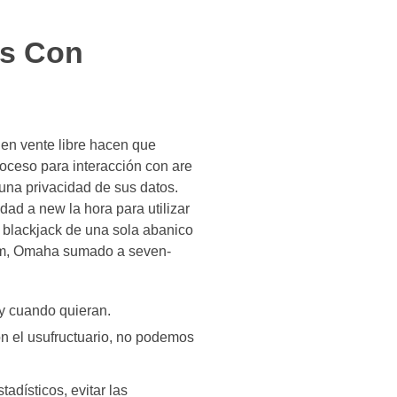
.
as Con
s en vente libre hacen que
roceso para interacción con are
una privacidad de sus datos.
dad a new la hora para utilizar
el blackjack de una sola abanico
’em, Omaha sumado a seven-
y cuando quieran.
 el usufructuario, no podemos
adísticos, evitar las