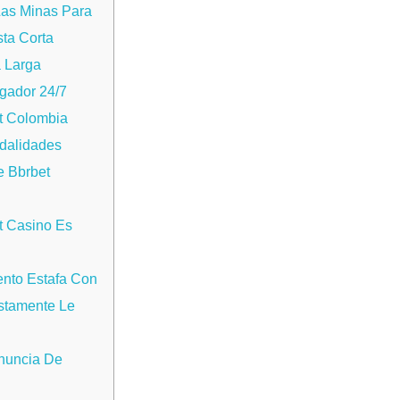
Las Minas Para
ta Corta
 Larga
gador 24/7
t Colombia
dalidades
e Bbrbet
t Casino Es
ento Estafa Con
stamente Le
nuncia De