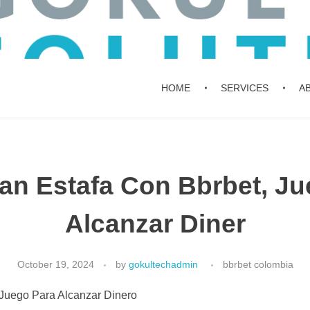
HOME
SERVICES
A
an Estafa Con Bbrbet, Ju
Alcanzar Diner
October 19, 2024
by
gokultechadmin
bbrbet colombia
Juego Para Alcanzar Dinero