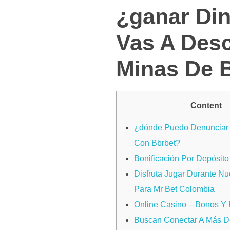
¿ganar Din
Vas A Des
Minas De B
Content
¿dónde Puedo Denunciar
Con Bbrbet?
Bonificación Por Depósito
Disfruta Jugar Durante Nu
Para Mr Bet Colombia
Online Casino – Bonos Y
Buscan Conectar A Más D