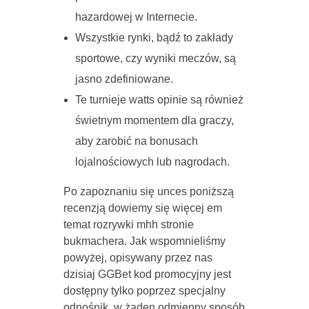
hazardowej w Internecie.
Wszystkie rynki, bądź to zakłady
sportowe, czy wyniki meczów, są
jasno zdefiniowane.
Te turnieje watts opinie są również
świetnym momentem dla graczy,
aby zarobić na bonusach
lojalnościowych lub nagrodach.
Po zapoznaniu się unces poniższą
recenzją dowiemy się więcej em
temat rozrywki mhh stronie
bukmachera. Jak wspomnieliśmy
powyżej, opisywany przez nas
dzisiaj GGBet kod promocyjny jest
dostępny tylko poprzez specjalny
odnośnik, w żaden odmienny sposób