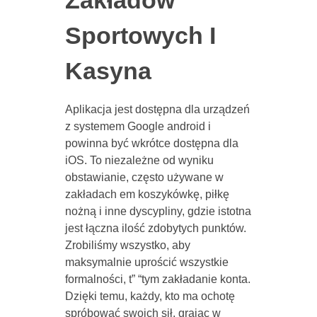
Zakładów
Sportowych I
Kasyna
Aplikacja jest dostępna dla urządzeń
z systemem Google android i
powinna być wkrótce dostępna dla
iOS. To niezależne od wyniku
obstawianie, często używane w
zakładach em koszykówkę, piłkę
nożną i inne dyscypliny, gdzie istotna
jest łączna ilość zdobytych punktów.
Zrobiliśmy wszystko, aby
maksymalnie uprościć wszystkie
formalności, t” “tym zakładanie konta.
Dzięki temu, każdy, kto ma ochotę
spróbować swoich sił, grając w