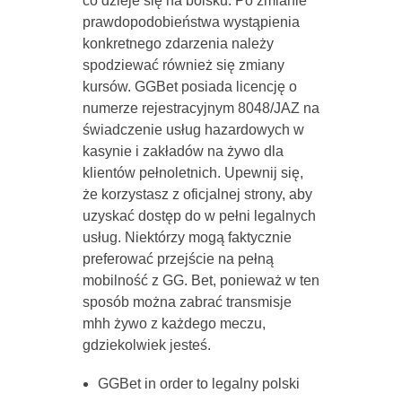
co dzieje się na boisku. Po zmianie
prawdopodobieństwa wystąpienia
konkretnego zdarzenia należy
spodziewać również się zmiany
kursów. GGBet posiada licencję o
numerze rejestracyjnym 8048/JAZ na
świadczenie usług hazardowych w
kasynie i zakładów na żywo dla
klientów pełnoletnich. Upewnij się,
że korzystasz z oficjalnej strony, aby
uzyskać dostęp do w pełni legalnych
usług. Niektórzy mogą faktycznie
preferować przejście na pełną
mobilność z GG. Bet, ponieważ w ten
sposób można zabrać transmisje
mhh żywo z każdego meczu,
gdziekolwiek jesteś.
GGBet in order to legalny polski