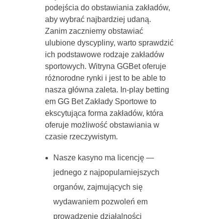
podejścia do obstawiania zakładów,
aby wybrać najbardziej udaną.
Zanim zaczniemy obstawiać
ulubione dyscypliny, warto sprawdzić
ich podstawowe rodzaje zakładów
sportowych. Witryna GGBet oferuje
różnorodne rynki i jest to be able to
nasza główna zaleta. In-play betting
em GG Bet Zakłady Sportowe to
ekscytująca forma zakładów, która
oferuje możliwość obstawiania w
czasie rzeczywistym.
Nasze kasyno ma licencję —
jednego z najpopularniejszych
organów, zajmujących się
wydawaniem pozwoleń em
prowadzenie działalności