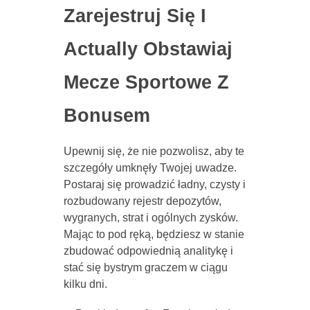
Zarejestruj Się I
Actually Obstawiaj
Mecze Sportowe Z
Bonusem
Upewnij się, że nie pozwolisz, aby te
szczegóły umknęły Twojej uwadze.
Postaraj się prowadzić ładny, czysty i
rozbudowany rejestr depozytów,
wygranych, strat i ogólnych zysków.
Mając to pod ręką, będziesz w stanie
zbudować odpowiednią analitykę i
stać się bystrym graczem w ciągu
kilku dni.