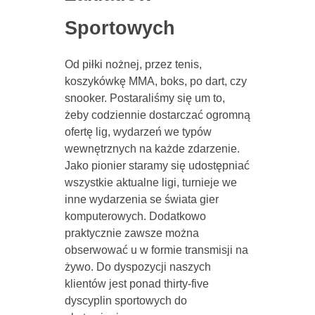
Sportowych
Od piłki nożnej, przez tenis,
koszykówkę MMA, boks, po dart, czy
snooker. Postaraliśmy się um to,
żeby codziennie dostarczać ogromną
ofertę lig, wydarzeń we typów
wewnętrznych na każde zdarzenie.
Jako pionier staramy się udostępniać
wszystkie aktualne ligi, turnieje we
inne wydarzenia se świata gier
komputerowych. Dodatkowo
praktycznie zawsze można
obserwować u w formie transmisji na
żywo. Do dyspozycji naszych
klientów jest ponad thirty-five
dyscyplin sportowych do