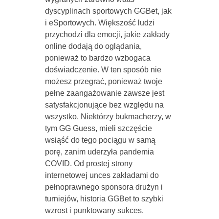
dyscyplinach sportowych GGBet, jak
i eSportowych. Większość ludzi
przychodzi dla emocji, jakie zakłady
online dodają do oglądania,
ponieważ to bardzo wzbogaca
doświadczenie. W ten sposób nie
możesz przegrać, ponieważ twoje
pełne zaangażowanie zawsze jest
satysfakcjonujące bez względu na
wszystko. Niektórzy bukmacherzy, w
tym GG Guess, mieli szczęście
wsiąść do tego pociągu w samą
porę, zanim uderzyła pandemia
COVID. Od prostej strony
internetowej unces zakładami do
pełnoprawnego sponsora drużyn i
turniejów, historia GGBet to szybki
wzrost i punktowany sukces.