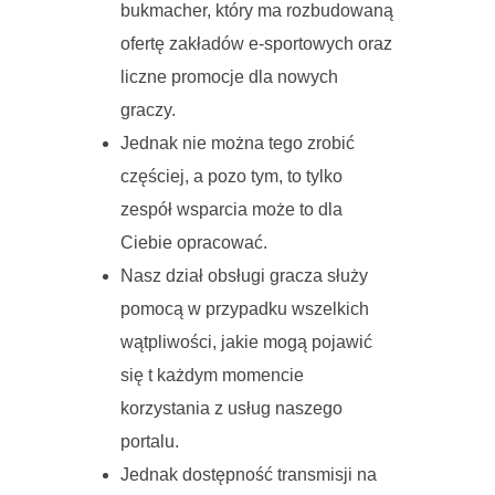
bukmacher, który ma rozbudowaną
ofertę zakładów e-sportowych oraz
liczne promocje dla nowych
graczy.
Jednak nie można tego zrobić
częściej, a pozo tym, to tylko
zespół wsparcia może to dla
Ciebie opracować.
Nasz dział obsługi gracza służy
pomocą w przypadku wszelkich
wątpliwości, jakie mogą pojawić
się t każdym momencie
korzystania z usług naszego
portalu.
Jednak dostępność transmisji na