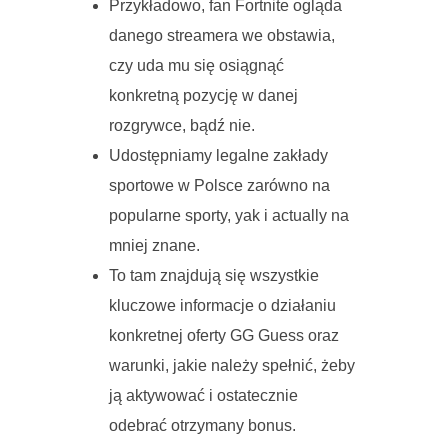
Przykładowo, fan Fortnite ogląda
danego streamera we obstawia,
czy uda mu się osiągnąć
konkretną pozycję w danej
rozgrywce, bądź nie.
Udostępniamy legalne zakłady
sportowe w Polsce zarówno na
popularne sporty, yak i actually na
mniej znane.
To tam znajdują się wszystkie
kluczowe informacje o działaniu
konkretnej oferty GG Guess oraz
warunki, jakie należy spełnić, żeby
ją aktywować i ostatecznie
odebrać otrzymany bonus.