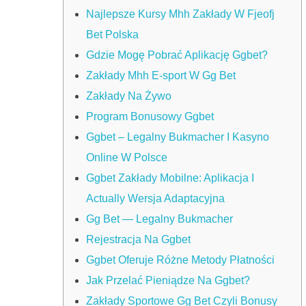
Najlepsze Kursy Mhh Zakłady W Fjeofj
Bet Polska
Gdzie Mogę Pobrać Aplikację Ggbet?
Zakłady Mhh E-sport W Gg Bet
Zakłady Na Żywo
Program Bonusowy Ggbet
Ggbet – Legalny Bukmacher I Kasyno
Online W Polsce
Ggbet Zakłady Mobilne: Aplikacja I
Actually Wersja Adaptacyjna
Gg Bet — Legalny Bukmacher
Rejestracja Na Ggbet
Ggbet Oferuje Różne Metody Płatności
Jak Przelać Pieniądze Na Ggbet?
Zakłady Sportowe Gg Bet Czyli Bonusy