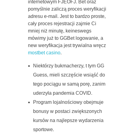
internetowym FJEOFJ. Bet oraz
pomyślnie zaliczą proces weryfikacji
adresu e-mail. Jest to bardzo proste,
cały proces rejestracji zajmie Ci
mniej niż minutę, keineswegs
mówimy już to GGBet logowanie, a
new weryfikacja jest trywialna wręcz
mostbet casino
.
Niektórzy bukmacherzy, t tym GG
Guess, mieli szczęście wsiąść do
tego pociągu w samą porę, zanim
uderzyła pandemia COVID.
Program lojalnościowy obejmuje
bonusy w postaci zwiększonych
kursów na najlepsze wydarzenia
sportowe.