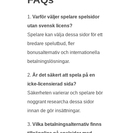
Varför väljer spelare spelsidor
utan svensk licens?
Spelare kan välja dessa sidor för ett
bredare spelutbud, fler
bonusalternativ och internationella
betalningslösningar.
Är det säkert att spela på en
icke-licensierad sida?
Säkerheten varierar och spelare bör
noggrant researcha dessa sidor
innan de gör insättningar.
Vilka betalningsalternativ finns