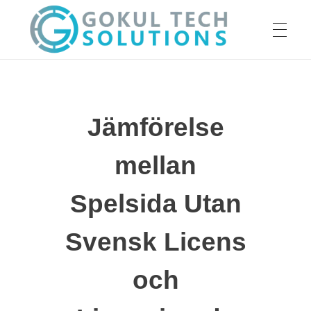
HOME
GTS
Gokul Tech Solutions
Jämförelse
SERVICES
mellan
ABOUT US
Spelsida Utan
Svensk Licens
OUR WORK
och
CAREER