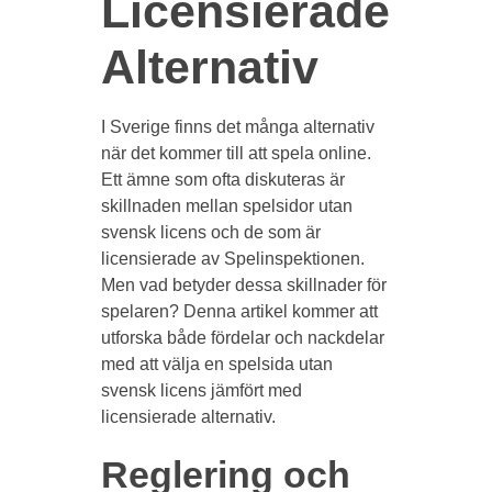
Licensierade
Alternativ
I Sverige finns det många alternativ
när det kommer till att spela online.
Ett ämne som ofta diskuteras är
skillnaden mellan spelsidor utan
svensk licens och de som är
licensierade av Spelinspektionen.
Men vad betyder dessa skillnader för
spelaren? Denna artikel kommer att
utforska både fördelar och nackdelar
med att välja en spelsida utan
svensk licens jämfört med
licensierade alternativ.
Reglering och