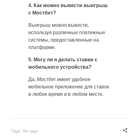
4. Как можно вывести выигрыш
с Мостбет?
Выигрыш можно вывести,
используя различные платежные
системы, предоставленные на
платформе.
5. Могу ли я делать ставки с
мобильного устройства?
Да, Мостбет имеет удобное
мобильное приложение для ставок
в любое время и в любом месте.
Tags: No tags