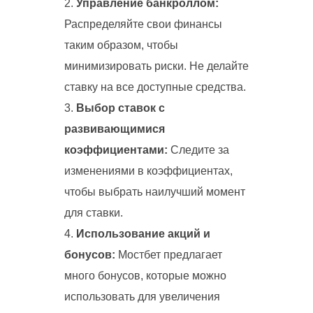
Управление банкроллом:
Распределяйте свои финансы
таким образом, чтобы
минимизировать риски. Не делайте
ставку на все доступные средства.
Выбор ставок с
развивающимися
коэффициентами:
Следите за
изменениями в коэффициентах,
чтобы выбрать наилучший момент
для ставки.
Использование акций и
бонусов:
Мостбет предлагает
много бонусов, которые можно
использовать для увеличения