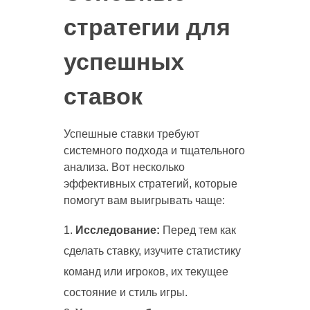
стратегии для
успешных
ставок
Успешные ставки требуют
системного подхода и тщательного
анализа. Вот несколько
эффективных стратегий, которые
помогут вам выигрывать чаще:
Исследование:
Перед тем как
сделать ставку, изучите статистику
команд или игроков, их текущее
состояние и стиль игры.