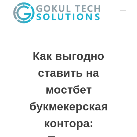
HOME
GTS
Gokul Tech Solutions
Как выгодно
SERVICES
ставить на
ABOUT US
мостбет
букмекерская
OUR WORK
контора:
CAREER