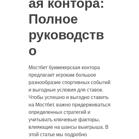
ая контора:
Полное
руководств
о
Мостбет букмекерская контора
предлагает игрокам большое
разнообразие спортивных событий
и выгодные условия для ставок.
Чтобы успешно и выгодно ставить
на Мостбет, важно придерживаться
определенных стратегий и
учитывать ключевые факторы,
влияющие на шансы выигрыша. В
этой статье мы подробно