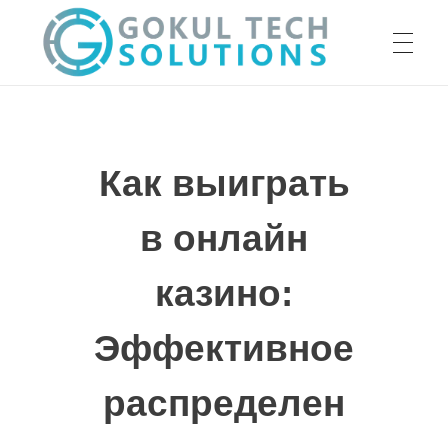
HOME
GTS
Gokul Tech Solutions
Как выиграть
SERVICES
в онлайн
ABOUT US
казино:
Эффективное
OUR WORK
распределен
CAREER