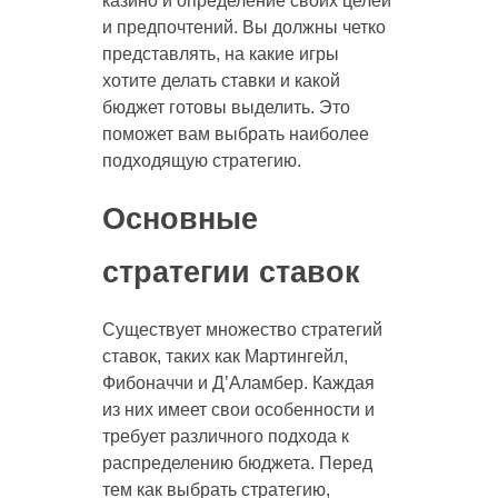
казино и определение своих целей
и предпочтений. Вы должны четко
представлять, на какие игры
хотите делать ставки и какой
бюджет готовы выделить. Это
поможет вам выбрать наиболее
подходящую стратегию.
Основные
стратегии ставок
Существует множество стратегий
ставок, таких как Мартингейл,
Фибоначчи и Д’Аламбер. Каждая
из них имеет свои особенности и
требует различного подхода к
распределению бюджета. Перед
тем как выбрать стратегию,