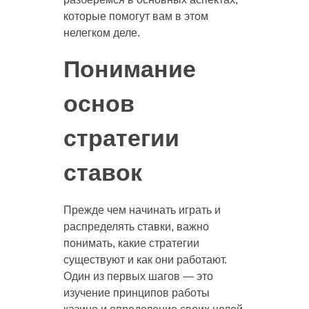
которые помогут вам в этом
нелегком деле.
Понимание
основ
стратегии
ставок
Прежде чем начинать играть и
распределять ставки, важно
понимать, какие стратегии
существуют и как они работают.
Один из первых шагов — это
изучение принципов работы