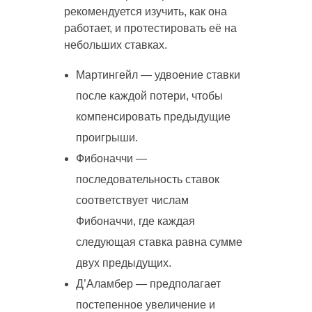
рекомендуется изучить, как она
работает, и протестировать её на
небольших ставках.
Мартингейл — удвоение ставки
после каждой потери, чтобы
компенсировать предыдущие
проигрыши.
Фибоначчи —
последовательность ставок
соответствует числам
Фибоначчи, где каждая
следующая ставка равна сумме
двух предыдущих.
Д’Аламбер — предполагает
постепенное увеличение и