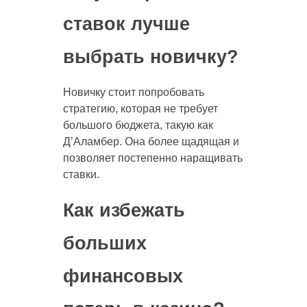
ставок лучше
выбрать новичку?
Новичку стоит попробовать
стратегию, которая не требует
большого бюджета, такую как
Д’Аламбер. Она более щадящая и
позволяет постепенно наращивать
ставки.
Как избежать
больших
финансовых