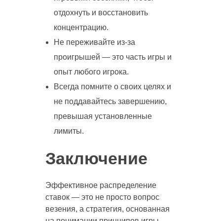
отдохнуть и восстановить
концентрацию.
Не переживайте из-за
проигрышей — это часть игры и
опыт любого игрока.
Всегда помните о своих целях и
не поддавайтесь завершению,
превышая установленные
лимиты.
Заключение
Эффективное распределение
ставок — это не просто вопрос
везения, а стратегия, основанная
на понимании принципов игры,