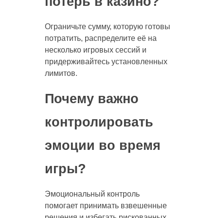
потерь в казино?
Ограничьте сумму, которую готовы
потратить, распределите её на
несколько игровых сессий и
придерживайтесь установленных
лимитов.
Почему важно
контролировать
эмоции во время
игры?
Эмоциональный контроль
помогает принимать взвешенные
решения и избегать рискованных