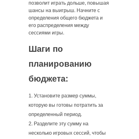
позволит играть дольше, повышая
шансы на выигрыш. Начните с
определения общего бюджета и
его распределения между
сессиями игры.
Шаги по
планированию
бюджета:
Установите размер суммы,
которую вы готовы потратить за
определенный период.
Разделите эту сумму на
несколько игровых сессий, чтобы