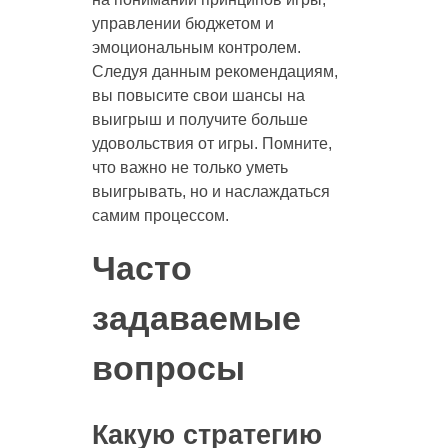
управлении бюджетом и
эмоциональным контролем.
Следуя данным рекомендациям,
вы повысите свои шансы на
выигрыш и получите больше
удовольствия от игры. Помните,
что важно не только уметь
выигрывать, но и наслаждаться
самим процессом.
Часто
задаваемые
вопросы
Какую стратегию