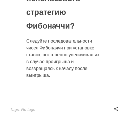
стратегию
Фибоначчи?
Следуйте последовательности
чисел Фибоначчи при установке
ставок, постепенно увеличивая их
в случае проигрыша и
возвращаясь к началу после
выигрыша.
Tags: No tags