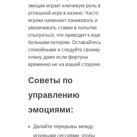
эмоции играет ключевую роль в
успешной игре в казино. Часто
игроки начинают паниковать и
увеличивать ставки в попытке
отыграться, что приводит к еще
большим потерям. Оставайтесь
спокойными и следуйте своему
плану, даже если фортуна
временно не на вашей стороне.
Советы по
управлению
эмоциями:
Делайте перерывы между
игровыми сессиями, чтобы