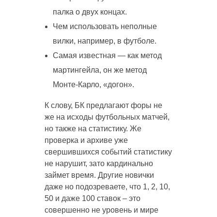
палка о двух концах.
Чем использовать неполные
вилки, например, в футболе.
Самая известная — как метод
мартингейла, он же метод
Монте-Карло, «догон».
К слову, БК предлагают форы не
же на исходы футбольных матчей,
но также на статистику. Же
проверка и архиве уже
свершившихся событий статистику
не нарушит, зато кардинально
займет время. Другие новички
даже но подозреваете, что 1, 2, 10,
50 и даже 100 ставок – это
совершенно не уровень и мире