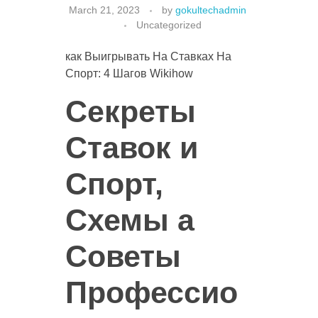
March 21, 2023
by
gokultechadmin
Uncategorized
как Выигрывать На Ставках На
CONTACT US
Спорт: 4 Шагов Wikihow
Секреты
Ставок и
Спорт,
Схемы а
Советы
Профессио