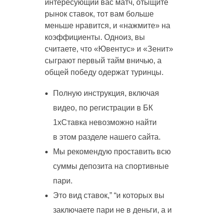
интересующий вас матч, отыщите
рынок ставок, тот вам больше
меньше нравится, и «нажмите» на
коэффициенты. Одноиз, вы
считаете, что «Ювентус» и «Зенит»
сыграют первый тайм вничью, а
общей победу одержат туринцы.
Полную инструкция, включая
видео, по регистрации в БК
1хСтавка невозможно найти
в этом разделе нашего сайта.
Мы рекомендую проставить всю
суммы депозита на спортивные
пари.
Это вид ставок,” “и которых вы
заключаете пари не в деньги, а и