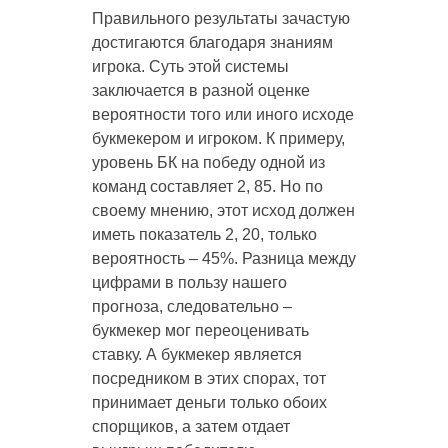
Правильного результаты зачастую
достигаются благодаря знаниям
игрока. Суть этой системы
заключается в разной оценке
вероятности того или иного исходе
букмекером и игроком. К примеру,
уровень БК на победу одной из
команд составляет 2, 85. Но по
своему мнению, этот исход должен
иметь показатель 2, 20, только
вероятность – 45%. Разница между
цифрами в пользу нашего
прогноза, следовательно –
букмекер мог переоценивать
ставку. А букмекер является
посредником в этих спорах, тот
принимает деньги только обоих
спорщиков, а затем отдает