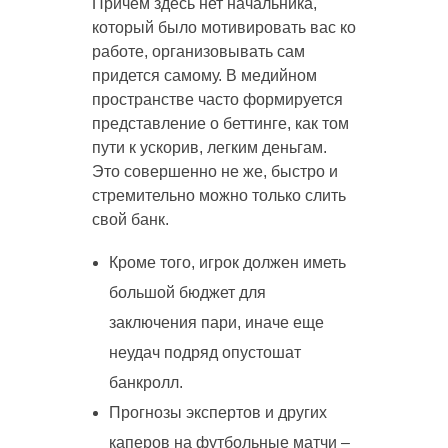
Причем здесь нет начальника,
который было мотивировать вас ко
работе, организовывать сам
придется самому. В медийном
пространстве часто формируется
представление о беттинге, как том
пути к ускорив, легким деньгам.
Это совершенно не же, быстро и
стремительно можно только слить
свой банк.
Кроме того, игрок должен иметь
большой бюджет для
заключения пари, иначе еще
неудач подряд опустошат
банкролл.
Прогнозы экспертов и других
каперов на футбольные матчи –