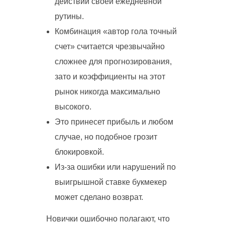
действий своей ежедневной
рутины.
Комбинация «автор гола точный
счет» считается чрезвычайно
сложнее для прогнозирования,
зато и коэффициенты на этот
рынок никогда максимально
высокого.
Это принесет прибыль и любом
случае, но подобное грозит
блокировкой.
Из-за ошибки или нарушений по
выигрышной ставке букмекер
может сделано возврат.
Новички ошибочно полагают, что