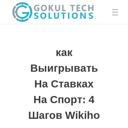
HOME
GTS
Gokul Tech Solutions
как
SERVICES
Выигрывать
ABOUT US
На Ставках
На Спорт: 4
OUR WORK
Шагов Wikiho
CAREER