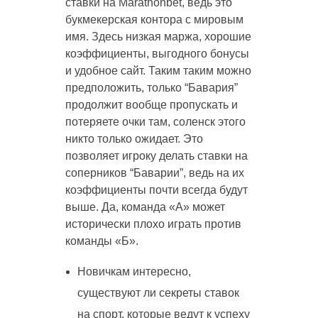
ставки на Marathonbet, ведь это
букмекерская контора с мировым
имя. Здесь низкая маржа, хорошие
коэффициенты, выгодного бонусы
и удобное сайт. Таким таким можно
предположить, только “Бавария”
продолжит вообще пропускать и
потеряете очки там, соленск этого
никто только ожидает. Это
позволяет игроку делать ставки на
соперников “Баварии”, ведь на их
коэффициенты почти всегда будут
выше. Да, команда «А» может
исторически плохо играть против
команды «Б».
Новичкам интересно,
существуют ли секреты ставок
на спорт, которые ведут к успеху