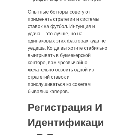
Опытные бетторы советуют
применять стратегии и системы
ставок на футбол. Интуиция и
удача – это лучше, но на
одинаковых этих факторах куда не
уедешь. Когда вы хотите стабильно
выигрывать в букмекерской
конторе, вам чрезвычайно
желательно освоить одной из
стратегий ставок и
прислушиваться ко советам
бывалых каперов.
Регистрация И
Идентификаци