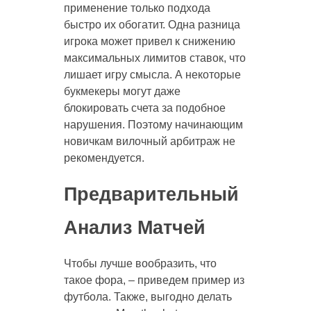
применение только подхода
быстро их обогатит. Одна разница
игрока может привел к снижению
максимальных лимитов ставок, что
лишает игру смысла. А некоторые
букмекеры могут даже
блокировать счета за подобное
нарушения. Поэтому начинающим
новичкам вилочный арбитраж не
рекомендуется.
Предварительный
Анализ Матчей
Чтобы лучше вообразить, что
такое фора, – приведем пример из
футбола. Также, выгодно делать