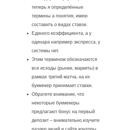
теперь я определённые
термины а понятия, имею
составить о видах ставок.
Единого коэффициента, а у
одинара например экспресса, у
системы нет.
Этим термином обозначаются
все исходы (рынки, маркеты) в
рамках третий матча, на их
букмекер принимает ставки.
Обратите внимание, что
некоторые букмекеры
предлагают бонус на первый
депозит – внимательно изучите
раздел акций и сайте конторы.