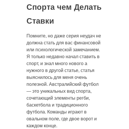
Спорта чем Делать
Ставки
Помните, но даже серия неудач не
должна стать для вас финансовой
или психологической замечанием.
Я только недавно начал ставить в
спорт, и знал много нового а
нужного в другой статье, статья
выяснилось для меня очень
полезной. Австралийский футбол
― это уникальных вид спорта,
сочетающий элементы регби,
баскетбола и традиционного
футбола. Команды играют в
овальном поле, где двое ворот и
каждом конце.