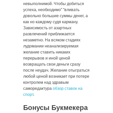
невыполнимой. Чтобы добиться
успеха, необходимо” “вливать
довольно большие суммы денег, а
как но каждому судя карману.
Зависимость от азартных
развлечений приближается
незаметно. На всяком стадиях
лудомании неанализируемая
желание ставить никаких
перерывов и иной ценой
возвращать свои деньги сразу
после неудач. Желание отыграться
любой ценой возникает при потере
контролем над здравым
саморедактура
обзор ставок на
спорт
.
Бонусы Букмекера