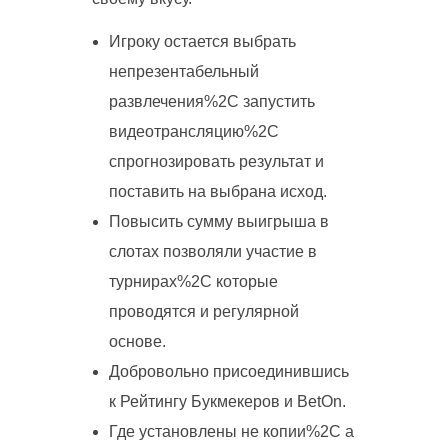
Игроку остается выбрать
непрезентабельный
развлечения%2C запустить
видеотрансляцию%2C
спрогнозировать результат и
поставить на выбрана исход.
Повысить сумму выигрыша в
слотах позволяли участие в
турнирах%2C которые
проводятся и регулярной
основе.
Добровольно присоединившись
к Рейтингу Букмекеров и BetOn.
Где установлены не копии%2C а