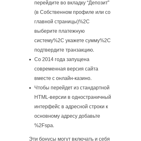
перейдите во вкладку “Депозит”
(в Собственном профиле или со
главной страницы)%2C
выберите платежную
систему%2C укажете сумму%2C
подтвердите транзакцию.
Со 2014 года запущена
современная версия сайта
вместе с онлайн-казино.
Чтобы перейдет из стандартной
HTML-версии в одностраничный
интерфейс в адресной строки к
основному адресу добавьте
%2Fspa.
Эти бонусы могут включать и себя