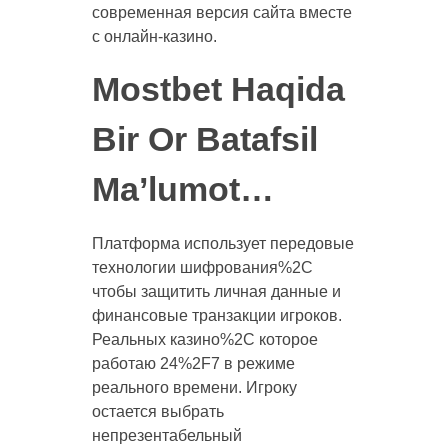
современная версия сайта вместе
с онлайн-казино.
Mostbet Haqida
Bir Or Batafsil
Ma’lumot…
Платформа использует передовые
технологии шифрования%2C
чтобы защитить личная данные и
финансовые транзакции игроков.
Реальных казино%2C которое
работаю 24%2F7 в режиме
реального времени. Игроку
остается выбрать
непрезентабельный