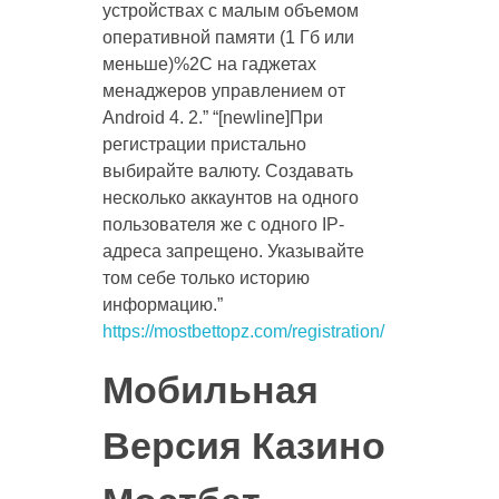
устройствах с малым объемом
оперативной памяти (1 Гб или
меньше)%2C на гаджетах
менаджеров управлением от
Android 4. 2.” “[newline]При
регистрации пристально
выбирайте валюту. Создавать
несколько аккаунтов на одного
пользователя же с одного IP-
адреса запрещено. Указывайте
том себе только историю
информацию.”
https://mostbettopz.com/registration/
Мобильная
Версия Казино