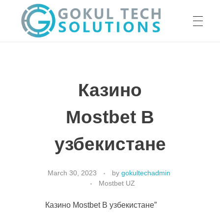
HOME
GTS
Gokul Tech Solutions
Казино
SERVICES
Mostbet В
ABOUT US
узбекистане
March 30, 2023
by
gokultechadmin
OUR WORK
Mostbet UZ
Казино Mostbet В узбекистане”
CAREER