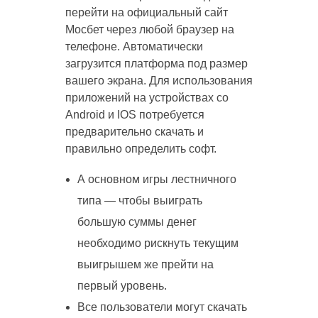
перейти на официальный сайт
Мосбет через любой браузер на
телефоне. Автоматически
загрузится платформа под размер
вашего экрана. Для использования
приложений на устройствах со
Android и IOS потребуется
предварительно скачать и
правильно определить софт.
А основном игры лестничного
типа — чтобы выиграть
большую суммы денег
необходимо рискнуть текущим
выигрышем же прейти на
первый уровень.
Все пользователи могут скачать