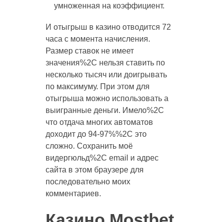
умноженная на коэффициент.
И отыгрыш в казино отводится 72
часа с момента начисления.
Размер ставок не имеет
значения%2C нельзя ставить по
несколько тысяч или доигрывать
по максимуму. При этом для
отыгрыша можно использовать а
выигранные деньги. Имело%2C
что отдача многих автоматов
доходит до 94-97%%2C это
сложно. Сохранить моё
видергюльд%2C email и адрес
сайта в этом браузере для
последовательно моих
комментариев.
Казино Mostbet