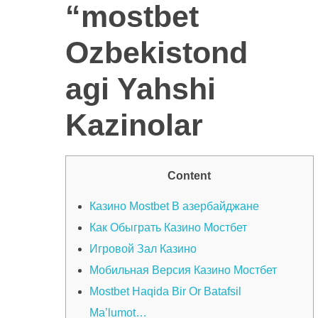
“mostbet
Ozbekistond
CONTACT US
agi Yahshi
Kazinolar
Content
Казино Mostbet В азербайджане
Как Обыграть Казино Мостбет
Игровой Зал Казино
Мобильная Версия Казино Мостбет
Mostbet Haqida Bir Or Batafsil
Ma’lumot…