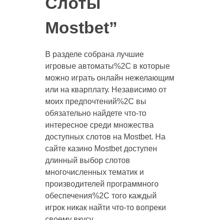
Слоты
Mostbet”
В разделе собрана лучшие
игровые автоматы%2C в которые
можно играть онлайн нежелающим
или на кварплату. Независимо от
моих предпочтений%2C вы
обязательно найдете что-то
интересное среди множества
доступных слотов на Mostbet. На
сайте казино Mostbet доступен
длинный выбор слотов
многочисленных тематик и
производителей программного
обеспечения%2C того каждый
игрок никак найти что-то вопреки
своему вкусу.