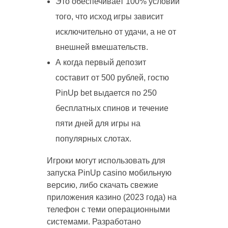
Это обеспечивает 100% условии
того, что исход игры зависит
исключительно от удачи, а не от
внешней вмешательств.
А когда первый депозит
составит от 500 рублей, гостю
PinUp bet выдается по 250
бесплатных спинов и течение
пяти дней для игры на
популярных слотах.
Игроки могут использовать для
запуска PinUp casino мобильную
версию, либо скачать свежие
приложения казино (2023 года) на
телефон с теми операционными
системами. Разработано