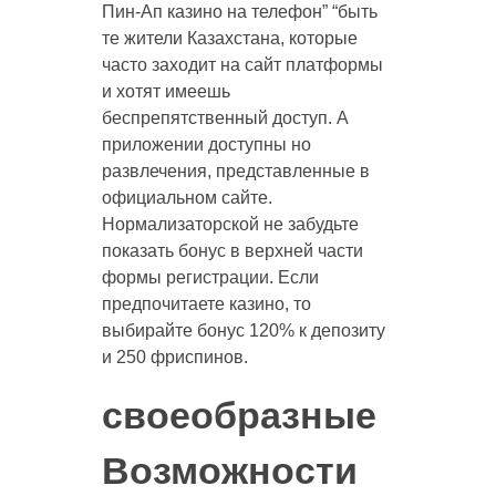
Пин-Ап казино на телефон” “быть
те жители Казахстана, которые
часто заходит на сайт платформы
и хотят имеешь
беспрепятственный доступ. А
приложении доступны но
развлечения, представленные в
официальном сайте.
Нормализаторской не забудьте
показать бонус в верхней части
формы регистрации. Если
предпочитаете казино, то
выбирайте бонус 120% к депозиту
и 250 фриспинов.
своеобразные
Возможности