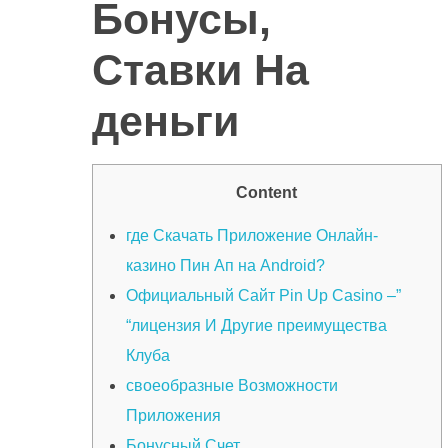
Бонусы,
Ставки На
деньги
Content
где Скачать Приложение Онлайн-
казино Пин Ап на Android?
Официальный Сайт Pin Up Casino –”
“лицензия И Другие преимущества
Клуба
своеобразные Возможности
Приложения
Бонусный Счет