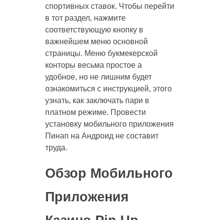
спортивных ставок. Чтобы перейти
в тот раздел, нажмите
соответствующую кнопку в
важнейшем меню основной
страницы. Меню букмекерской
конторы весьма простое а
удобное, но не лишним будет
ознакомиться с инструкцией, этого
узнать, как заключать пари в
платном режиме. Провести
установку мобильного приложения
Пинап на Андроид не составит
труда.
Обзор Мобильного
Приложения