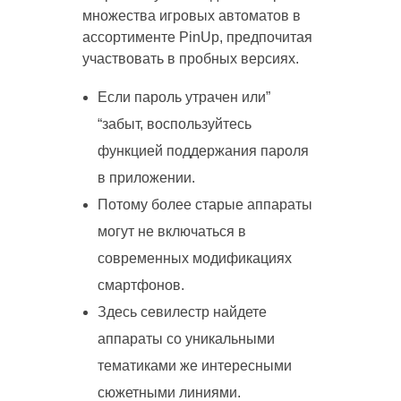
множества игровых автоматов в
ассортименте PinUp, предпочитая
участвовать в пробных версиях.
Если пароль утрачен или”
“забыт, воспользуйтесь
функцией поддержания пароля
в приложении.
Потому более старые аппараты
могут не включаться в
современных модификациях
смартфонов.
Здесь севилестр найдете
аппараты со уникальными
тематиками же интересными
сюжетными линиями.