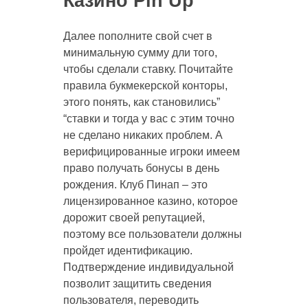
Казино Pin Up
Далее пополните свой счет в
минимальную сумму дли того,
чтобы сделали ставку. Почитайте
правила букмекерской конторы,
этого понять, как становились”
“ставки и тогда у вас с этим точно
не сделано никаких проблем. А
верифицированные игроки имеем
право получать бонусы в день
рождения. Клуб Пинап – это
лицензированное казино, которое
дорожит своей репутацией,
поэтому все пользователи должны
пройдет идентификацию.
Подтверждение индивидуальной
позволит защитить сведения
пользователя, переводить