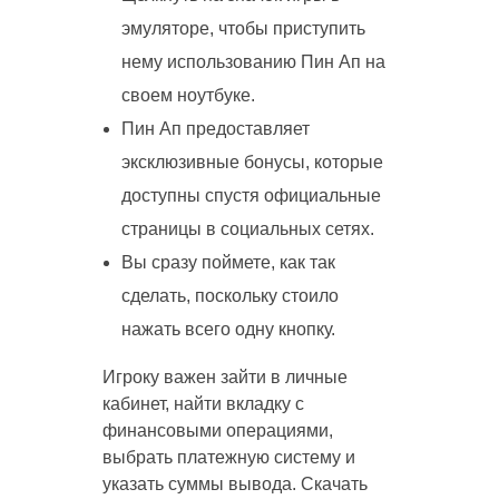
эмуляторе, чтобы приступить
нему использованию Пин Ап на
своем ноутбуке.
Пин Ап предоставляет
эксклюзивные бонусы, которые
доступны спустя официальные
страницы в социальных сетях.
Вы сразу поймете, как так
сделать, поскольку стоило
нажать всего одну кнопку.
Игроку важен зайти в личные
кабинет, найти вкладку с
финансовыми операциями,
выбрать платежную систему и
указать суммы вывода. Скачать