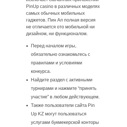
PinUp casino в различных моделях
самых обычных мобильных
гаджетов. Пин Ап полная версия
не отличается ото мобильной ни
дизайном, ни функционалом.
Перед началом игры,
обязательно ознакомьтесь с
правилами и условиями
конкурса.
Найдите раздел с активными
турнирами и нажмите “принять
участие” в любом действующем.
Также пользователи сайта Pin
Up KZ могут пользоваться
услугами букмекерской конторы