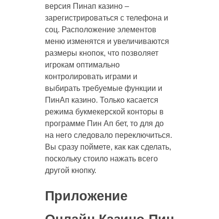
версия Пинап казино –
зарегистрироваться с телефона и
соц. Расположение элементов
меню изменятся и увеличиваются
размеры кнопок, что позволяет
игрокам оптимально
контролировать играми и
выбирать требуемые функции и
ПинАп казино. Только касается
режима букмекерской конторы в
программе Пин Ап бет, то для до
на него следовало переключиться.
Вы сразу поймете, как как сделать,
поскольку стоило нажать всего
другой кнопку.
Приложение