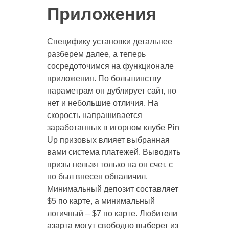
Приложения
Специфику установки детальнее
разберем далее, а теперь
сосредоточимся на функционале
приложения. По большинству
параметрам он дублирует сайт, но
нет и небольшие отличия. На
скорость напрашивается
заработанных в игорном клубе Pin
Up призовых влияет выбранная
вами система платежей. Выводить
призы нельзя только на он счет, с
но был внесен обналичил.
Минимальный депозит составляет
$5 по карте, а минимальный
логичный – $7 по карте. Любители
азарта могут свободно выберет из