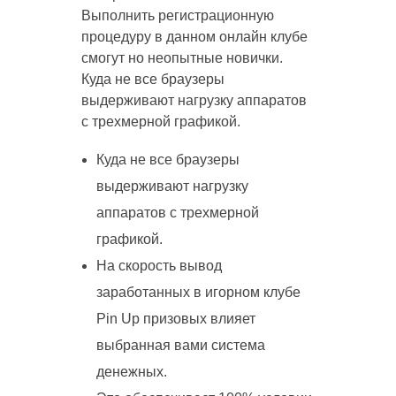
Выполнить регистрационную
процедуру в данном онлайн клубе
смогут но неопытные новички.
Куда не все браузеры
выдерживают нагрузку аппаратов
с трехмерной графикой.
Куда не все браузеры
выдерживают нагрузку
аппаратов с трехмерной
графикой.
На скорость вывод
заработанных в игорном клубе
Pin Up призовых влияет
выбранная вами система
денежных.