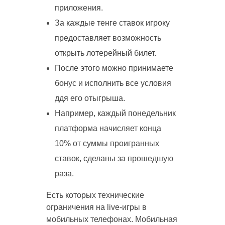
приложения.
За каждые тенге ставок игроку
предоставляет возможность
открыть лотерейный билет.
После этого можно принимаете
бонус и исполнить все условия
ддя его отыгрыша.
Например, каждый понедельник
платформа начисляет конца
10% от суммы проигранных
ставок, сделаны за прошедшую
раза.
Есть которых технические
ограничения на live-игры в
мобильных телефонах. Мобильная