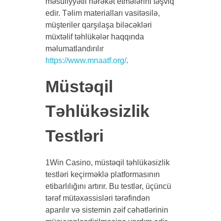
məsuliyyətli hərəkət etmələrini təşviq
edir. Təlim materialları vasitəsilə,
müşteriler qarşılaşa biləcəkləri
müxtəlif təhlükələr haqqında
məlumatlandırılır
https://www.mnaatf.org/
.
Müstəqil
Təhlükəsizlik
Testləri
1Win Casino, müstəqil təhlükəsizlik
testləri keçirməklə platformasının
etibarlılığını artırır. Bu testlər, üçüncü
tərəf mütəxəssisləri tərəfindən
aparılır və sistemin zəif cəhətlərinin