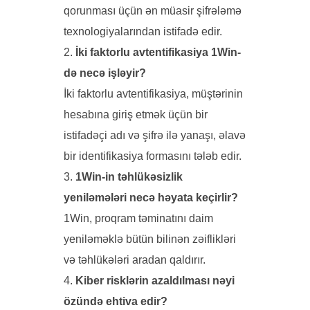
qorunması üçün ən müasir şifrələmə
texnologiyalarından istifadə edir.
İki faktorlu avtentifikasiya 1Win-
də necə işləyir?
İki faktorlu avtentifikasiya, müştərinin
hesabına giriş etmək üçün bir
istifadəçi adı və şifrə ilə yanaşı, əlavə
bir identifikasiya formasını tələb edir.
1Win-in təhlükəsizlik
yeniləmələri necə həyata keçirlir?
1Win, proqram təminatını daim
yeniləməklə bütün bilinən zəiflikləri
və təhlükələri aradan qaldırır.
Kiber risklərin azaldılması nəyi
özündə ehtiva edir?