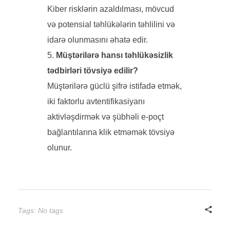
Kiber risklərin azaldılması, mövcud
və potensial təhlükələrin təhlilini və
idarə olunmasını əhatə edir.
Müştərilərə hansı təhlükəsizlik
tədbirləri tövsiyə edilir?
Müştərilərə güclü şifrə istifadə etmək,
iki faktorlu avtentifikasiyanı
aktivləşdirmək və şübhəli e-poçt
bağlantılarına klik etməmək tövsiyə
olunur.
Tags: No tags