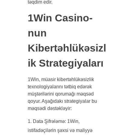
təqdim edir.
1Win Casino-
nun
Kibertəhlükəsizl
ik Strategiyaları
1Win, müasir kibertəhlükəsizlik
texnologiyalarını tətbiq edərək
müştərilərini qorumağı məqsəd
qoyur. Aşağıdakı strategiyalar bu
məqsədi dəstəkləyir:
Data Şifrələmə: 1Win,
istifadəçilərin şəxsi və maliyyə