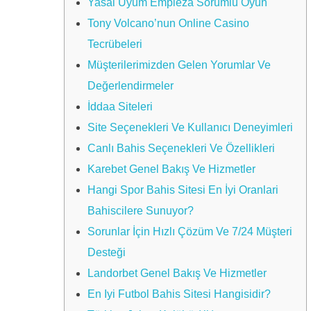
Yasal Uyum Empieza Sorumlu Oyun
Tony Volcano’nun Online Casino
Tecrübeleri
Müşterilerimizden Gelen Yorumlar Ve
Değerlendirmeler
İddaa Siteleri
Site Seçenekleri Ve Kullanıcı Deneyimleri
Canlı Bahis Seçenekleri Ve Özellikleri
Karebet Genel Bakış Ve Hizmetler
Hangi Spor Bahis Sitesi En İyi Oranlari
Bahiscilere Sunuyor?
Sorunlar İçin Hızlı Çözüm Ve 7/24 Müşteri
Desteği
Landorbet Genel Bakış Ve Hizmetler
En Iyi Futbol Bahis Sitesi Hangisidir?