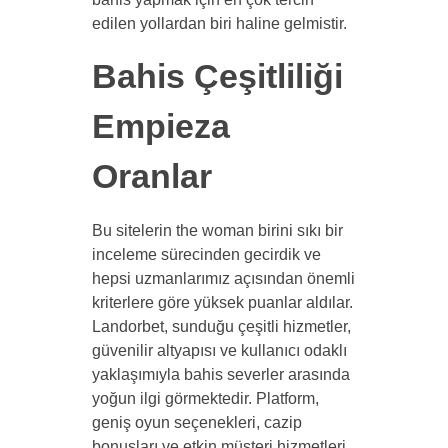
edilen yollardan biri haline gelmistir.
Bahis Çeşitliliği
Empieza
Oranlar
Bu sitelerin the woman birini sıkı bir
inceleme sürecinden gecirdik ve
hepsi uzmanlarımız açısından önemli
kriterlere göre yüksek puanlar aldılar.
Landorbet, sunduğu çeşitli hizmetler,
güvenilir altyapısı ve kullanıcı odaklı
yaklaşımıyla bahis severler arasında
yoğun ilgi görmektedir. Platform,
geniş oyun seçenekleri, cazip
bonusları ve etkin müşteri hizmetleri