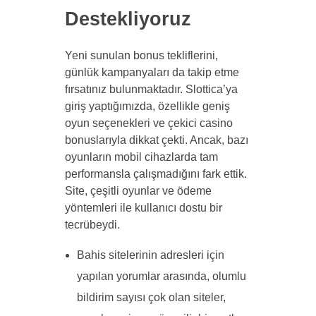
Destekliyoruz
Yeni sunulan bonus tekliflerini,
günlük kampanyaları da takip etme
fırsatınız bulunmaktadır. Slottica’ya
giriş yaptığımızda, özellikle geniş
oyun seçenekleri ve çekici casino
bonuslarıyla dikkat çekti. Ancak, bazı
oyunların mobil cihazlarda tam
performansla çalışmadığını fark ettik.
Site, çeşitli oyunlar ve ödeme
yöntemleri ile kullanıcı dostu bir
tecrübeydi.
Bahis sitelerinin adresleri için
yapılan yorumlar arasında, olumlu
bildirim sayısı çok olan siteler,