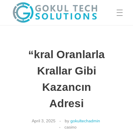
HOME
GTS
Gokul Tech Solutions
“kral Oranlarla
SERVICES
Krallar Gibi
ABOUT US
Kazancın
Adresi
OUR WORK
April 3, 2025
by
gokultechadmin
casino
CAREER