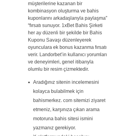
müşterilerine kazanan bir
kombinasyon oluşturma ve bahis
kuponlarını arkadaşlarıyla paylaşma”
“fırsatı sunuyor. 1xBet Bahis Şirketi
her ay düzenli bir şekilde bir Bahis
Kuponu Savaşı düzenleyerek
oyunculara ek bonus kazanma fırsatı
verir. Landorbet’in kullanıcı yorumları
ve deneyimleri, genel itibarıyla
olumlu bir resim çizmektedir.
Aradığınız sitenin incelemesini
kolayca bulabilmek için
bahismerkez. com sitemizi ziyaret
etmeniz, karşınıza çıkan arama
motoruna bahis sitesi ismini
yazmanız gerekiyor.