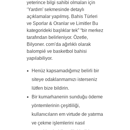
yeterince bilgi sahibi olmaları için
‘Yardım’ sekmesinde detaylı
açıklamalar yapılmış. Bahis Türleri
ve Sporlar & Oranlar ve Limitler Bu
kategorideki başlıklar tek” “bir merkez
tarafından belirleniyor. Özetle,
Bilyoner. com’da ağırlıklı olarak
balompié ve basketbol bahisi
yapılabiliyor.
Henüz kapsamadığımız belirli bir
siteye odaklanmamızı isterseniz
lütfen bize bildirin.
Bir kumarhanenin sunduğu ödeme
yöntemlerinin çeşitliliği,
kullanıcıların em virtude de yatırma
ve çekme işlemlerini nasıl