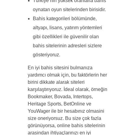
Türkiye’nin yüksek oranlarla bahis
oynatan oyun sitelerinden birisidir.
Bahis kategorileri bölümünde,
altyapı, lisans, yatırım yöntemleri
gibi özellikleri ile güvenilir olan
bahis sitelerinin adresleri sizlere
gösteriyoruz.
En iyi bahis sitesini bulmanıza
yardımcı olmak için, bu faktörlerin her
birini dikkate alarak siteleri
karşılaştırıyoruz. İdeal olarak, örneğin
Bookmaker, Bovada, Intertops,
Heritage Sports, BetOnline ve
YouWager ile bir hesabınız olmasini
size oneriyorsuz. Bu size çok fazla
görünüyorsa, online bahis sitelerinin
arasindan ihtiyaçlarınızı en iyi