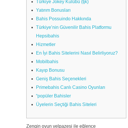
Türkiye Jokey Kulübü (tjk)
Yatırım Bonusları
Bahis Possuindo Hakkında
Türkiye’nin Güvenilir Bahis Platformu
Hepsibahis
Hizmetler
En İyi Bahis Sitelerini Nasıl Belirliyoruz?
Mobilbahis
Kayıp Bonusu
Geniş Bahis Seçenekleri
Primebahis Canlı Casino Oyunları
“popüler Bahisler
Üyelerin Seçtiği Bahis Siteleri
Zengin oyun yelpazesi ile eğlence