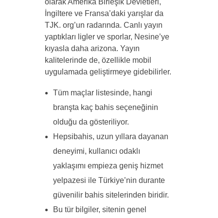
olarak Amerika Birleşik Devletleri,
İngiltere ve Fransa’daki yarışlar da
TJK. org’un radarında. Canlı yayın
yaptıkları ligler ve sporlar, Nesine’ye
kıyasla daha arizona. Yayın
kalitelerinde de, özellikle mobil
uygulamada geliştirmeye gidebilirler.
Tüm maçlar listesinde, hangi
branşta kaç bahis seçeneğinin
olduğu da gösteriliyor.
Hepsibahis, uzun yıllara dayanan
deneyimi, kullanıcı odaklı
yaklaşımı empieza geniş hizmet
yelpazesi ile Türkiye’nin durante
güvenilir bahis sitelerinden biridir.
Bu tür bilgiler, sitenin genel