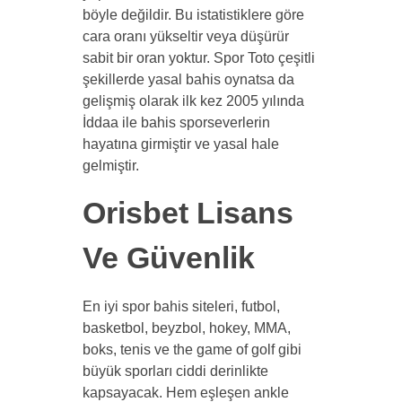
böyle değildir. Bu istatistiklere göre
cara oranı yükseltir veya düşürür
sabit bir oran yoktur. Spor Toto çeşitli
şekillerde yasal bahis oynatsa da
gelişmiş olarak ilk kez 2005 yılında
İddaa ile bahis sporseverlerin
hayatına girmiştir ve yasal hale
gelmiştir.
Orisbet Lisans
Ve Güvenlik
En iyi spor bahis siteleri, futbol, ​​
basketbol, ​​beyzbol, hokey, MMA,
boks, tenis ve the game of golf gibi
büyük sporları ciddi derinlikte
kapsayacak. Hem eşleşen ankle