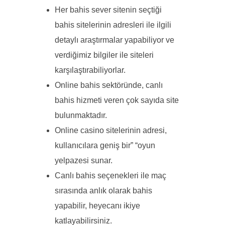
Her bahis sever sitenin seçtiği
bahis sitelerinin adresleri ile ilgili
detaylı araştırmalar yapabiliyor ve
verdiğimiz bilgiler ile siteleri
karşılaştırabiliyorlar.
Online bahis sektöründe, canlı
bahis hizmeti veren çok sayıda site
bulunmaktadır.
Online casino sitelerinin adresi,
kullanıcılara geniş bir” “oyun
yelpazesi sunar.
Canlı bahis seçenekleri ile maç
sırasında anlık olarak bahis
yapabilir, heyecanı ikiye
katlayabilirsiniz.