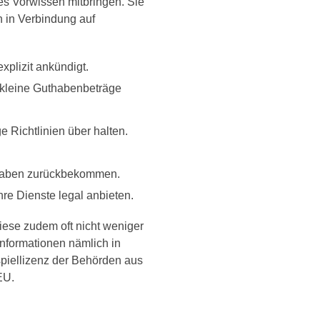
es Vorwissen mitbringen. Sie
 in Verbindung auf
plizit ankündigt.
 kleine Guthabenbeträge
ge Richtlinien über halten.
uthaben zurückbekommen.
re Dienste legal anbieten.
diese zudem oft nicht weniger
Informationen nämlich in
piellizenz der Behörden aus
EU.