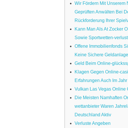
Wir Fördern Mit Unserem 
Geprüften Anwälten Bei D
Rückforderung Ihrer Spiel
Kann Man Als At Zocker O
Sowie Sportwetten-verlus
Offene Immobilienfonds S
Keine Sichere Geldanlag
Geld Beim Online-glückssp
Klagen Gegen Online-casi
Erfahrungen Auch Im Jahr
Vulkan Las Vegas Online 
Die Meisten Namhaften On
wettanbieter Waren Jahrela
Deutschland Aktiv
Verluste Angeben