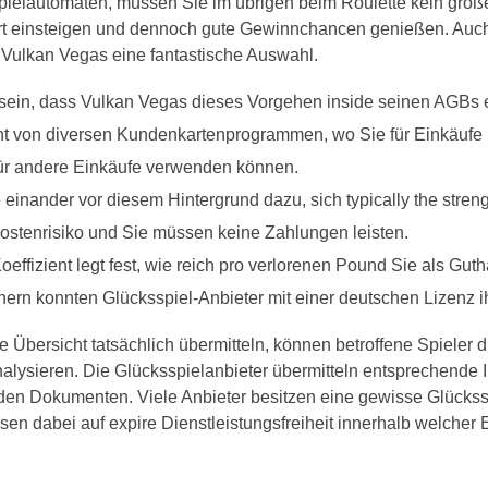
pielautomaten, müssen Sie im übrigen beim Roulette kein groß
rt einsteigen und dennoch gute Gewinnchancen genießen. Auch
 Vulkan Vegas eine fantastische Auswahl.
ein, dass Vulkan Vegas dieses Vorgehen inside seinen AGBs ex
ht von diversen Kundenkartenprogrammen, wo Sie für Einkäufe
r andere Einkäufe verwenden können.
sie einander vor diesem Hintergrund dazu, sich typically the stren
Kostenrisiko und Sie müssen keine Zahlungen leisten.
ffizient legt fest, wie reich pro verlorenen Pound Sie als G
rn konnten Glücksspiel-Anbieter mit einer deutschen Lizenz ih
e Übersicht tatsächlich übermitteln, können betroffene Spieler 
nalysieren. Die Glücksspielanbieter übermitteln entsprechende 
en Dokumenten. Viele Anbieter besitzen eine gewisse Glückss
en dabei auf expire Dienstleistungsfreiheit innerhalb welcher 