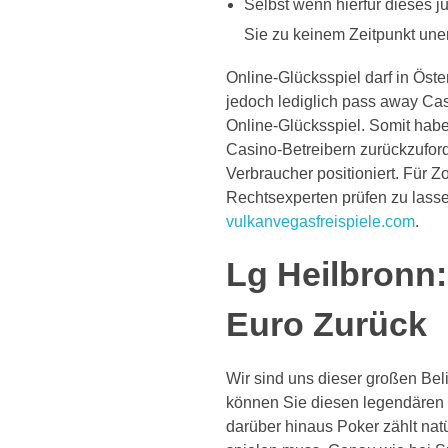
Selbst wenn hierfür dieses ju
Sie zu keinem Zeitpunkt une
Online-Glücksspiel darf in Öste
jedoch lediglich pass away C
Online-Glücksspiel. Somit haben
Casino-Betreibern zurückzuford
Verbraucher positioniert. Für 
Rechtsexperten prüfen zu lassen
vulkanvegasfreispiele.com
.
Lg Heilbronn:
Euro Zurück
Wir sind uns dieser großen Bel
können Sie diesen legendären 
darüber hinaus Poker zählt natü