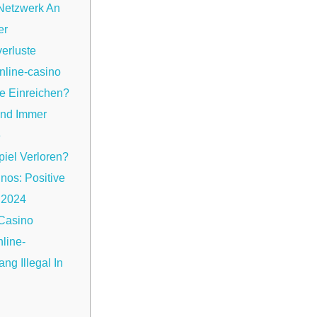
Netzwerk An
er
verluste
nline-casino
te Einreichen?
ind Immer
e
iel Verloren?
nos: Positive
 2024
Casino
line-
ng Illegal In