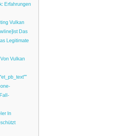
k: Erfahrungen
eting Vulkan
wline]ist Das
as Legitimate
 Von Vulkan
“et_pb_text””
hone-
Fall-
ler In
schützt