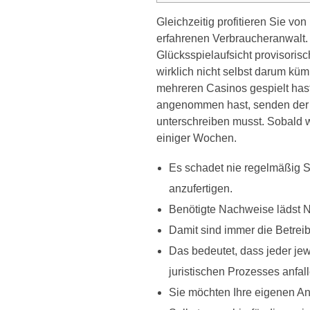
Gleichzeitig profitieren Sie vo
erfahrenen Verbraucheranwalt.
Glücksspielaufsicht provisorisc
wirklich nicht selbst darum kü
mehreren Casinos gespielt has
angenommen hast, senden der G
unterschreiben musst. Sobald w
einiger Wochen.
Es schadet nie regelmäßig S
anzufertigen.
Benötigte Nachweise lädst 
Damit sind immer die Betreib
Das bedeutet, dass jeder je
juristischen Prozesses anfall
Sie möchten Ihre eigenen An