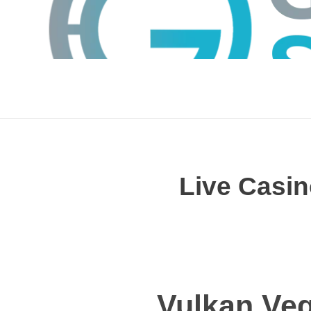
Live Casin
GTS
Gokul Tech Solutions
Vulkan Veg