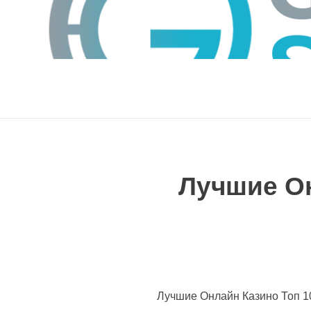
Лучшие Он
GTS
Gokul Tech Solutions
Лучшие Онлайн Казино Топ 1