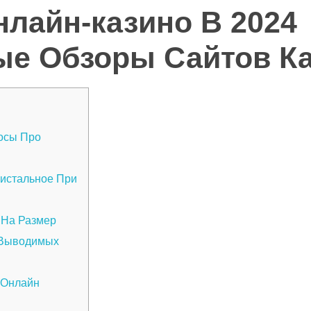
лайн-казино В 2024
ые Обзоры Сайтов К
осы Про
ристальное При
 На Размер
 Выводимых
 Онлайн