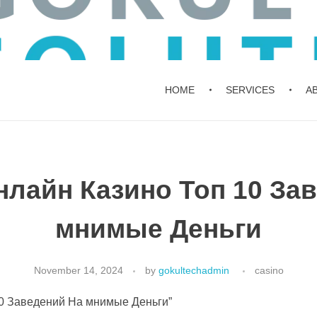
HOME
SERVICES
A
лайн Казино Топ 10 За
мнимые Деньги
November 14, 2024
by
gokultechadmin
casino
0 Заведений На мнимые Деньги”