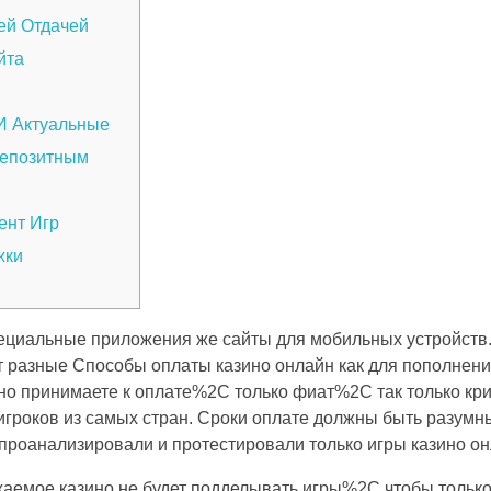
ей Отдачей
йта
 И Актуальные
депозитным
ент Игр
жки
циальные приложения же сайты для мобильных устройств
 разные Способы оплаты казино онлайн как для пополнени
но принимаете к оплате%2C только фиат%2C так только кри
гроков из самых стран. Сроки оплате должны быть разумн
проанализировали и протестировали только игры казино он
жаемое казино не будет подделывать игры%2C чтобы только