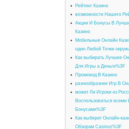
Рейтинг Казино
возможности Нашего Ре
Акции И Бонусы В Лучш
Казино
Мобильные Онлайн Кази
один Любой Точки окру
Как выбирать Лучшее Он
Для Игры а Деньги%3F
Промокод В Казино
разнообразнее Игр В Он
может Ли Игроки из Росс
Воспользоваться всеми 
Бонусами%3F
Как выберет Онлайн-каз
Обзорам Casinoz%3F