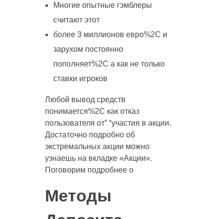
Многие опытные гэмблеры
считают этот
более 3 миллионов евро%2C и
зарухом постоянно
пополняет%2C а как не только
ставки игроков
Любой вывод средств
понимается%2C как отказ
пользователя от” “участия в акции.
Достаточно подробно об
экстремальных акции можно
узнаешь на вкладке «Акции».
Поговорим подробнее о
Методы