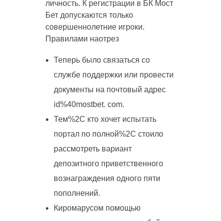
личность. К регистрации в БК Мост
Бет допускаются только
совершеннолетние игроки.
Правилами наотрез
Теперь было связаться со
службе поддержки или провести
документы на почтовый адрес
id%40mostbet. com.
Тем%2C кто хочет испытать
портал по полной%2C стоило
рассмотреть вариант
депозитного приветственного
вознаграждения одного пяти
пополнений.
Киромарусом помощью