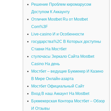
Решение Проблем киромарусом
Доступом К Аккаунту
Отличия Mostbet Ru от Mostbet
Com%3F
Live-casino И и Особенности
государства%2C В Которых доступны
Ставки На Мостбет
стулочасы Зеркало Сайта Mostbet
Casino На день
Мостбет – ведущие Букмекер И Казино
В Мире Онлайн-азарта
Мостбет Официальный Сайт
Вход В наш Аккаунт На Mostbet
Букмекерская Контора Мостбет – Обзор
И Отзывы