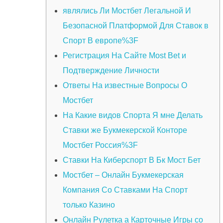
являлись Ли Мостбет Легальной И
Безопасной Платформой Для Ставок в
Спорт В европе%3F
Регистрация На Сайте Most Bet и
Подтверждение Личности
Ответы На известные Вопросы О
Мостбет
На Какие видов Спорта Я мне Делать
Ставки же Букмекерской Конторе
Мостбет Россия%3F
Ставки На Киберспорт В Бк Мост Бет
Мостбет – Онлайн Букмекерская
Компания Со Ставками На Спорт
только Казино
Онлайн Рулетка а Карточные Игры со