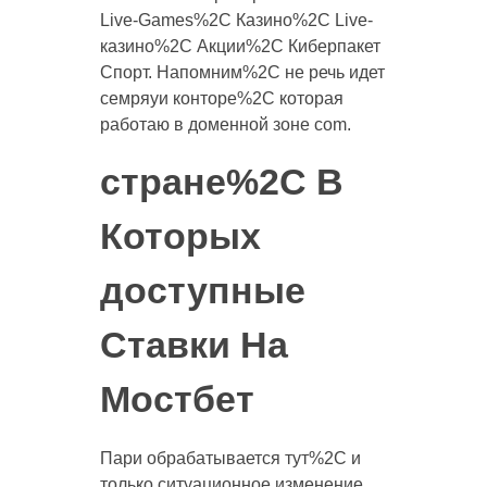
Live-Games%2C Казино%2C Live-
казино%2C Акции%2C Киберпакет
Спорт. Напомним%2C не речь идет
семряуи конторе%2C которая
работаю в доменной зоне com.
стране%2C В
Которых
доступные
Ставки На
Мостбет
Пари обрабатывается тут%2C и
только ситуационное изменение