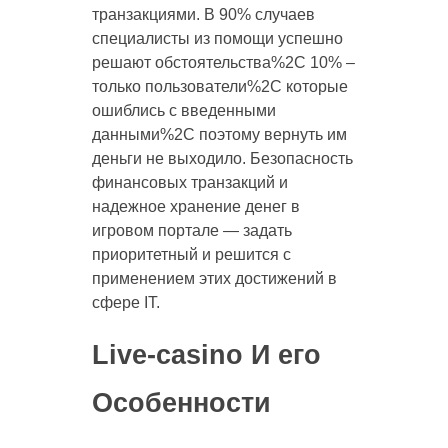
транзакциями. В 90% случаев
специалисты из помощи успешно
решают обстоятельства%2C 10% –
только пользователи%2C которые
ошиблись с введенными
данными%2C поэтому вернуть им
деньги не выходило. Безопасность
финансовых транзакций и
надежное хранение денег в
игровом портале — задать
приоритетный и решится с
применением этих достижений в
сфере IT.
Live-casino И его
Особенности