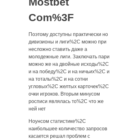
Mostbet
Com%3F
Поэтому доступны практически но
дивизионы и лиги%2C можно при
несложно ставить даже а
молодежные лиги. Заключать пари
можно же на двойные исходы%2C
и на победу%2C и на ничьих%2C и
на тоталы%2C и на сотни
угловых%2C желтых карточек%2C
очки игроков. Вторым минусом
росписи являлась то%2C что же
ней нет
Ноунсом статистике%2C
наибольшее количество запросов
касается решал проблем с