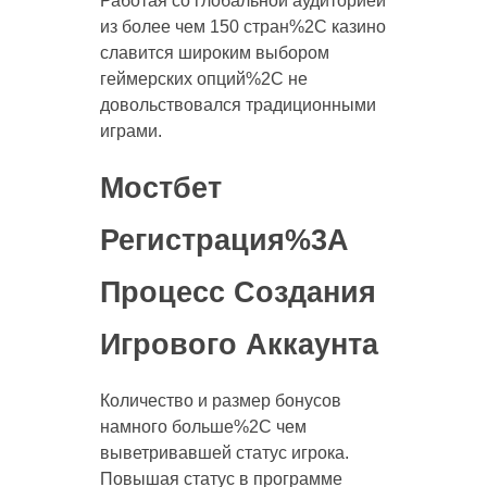
Работая со глобальной аудиторией
из более чем 150 стран%2C казино
славится широким выбором
геймерских опций%2C не
довольствовался традиционными
играми.
Мостбет
Регистрация%3A
Процесс Создания
Игрового Аккаунта
Количество и размер бонусов
намного больше%2C чем
выветривавшей статус игрока.
Повышая статус в программе