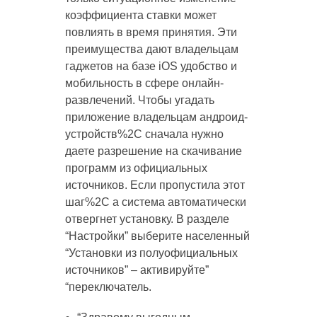
коэффициента ставки может
повлиять в время принятия. Эти
преимущества дают владельцам
гаджетов на базе iOS удобство и
мобильность в сфере онлайн-
развлечений. Чтобы угадать
приложение владельцам андроид-
устройств%2C сначала нужно
даете разрешение на скачивание
программ из официальных
источников. Если пропустила этот
шаг%2C а система автоматически
отвергнет установку. В разделе
“Настройки” выберите населенный
“Установки из полуофициальных
источников” – активируйте”
“переключатель.