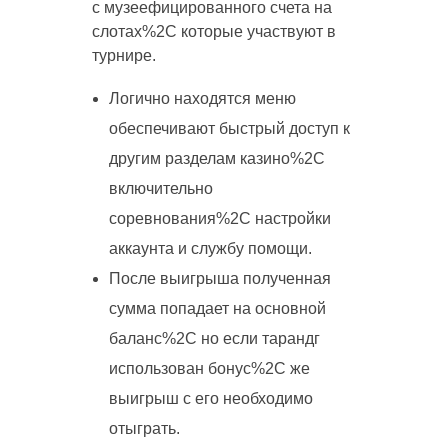
с музеефицированного счета на
слотах%2C которые участвуют в
турнире.
Логично находятся меню
обеспечивают быстрый доступ к
другим разделам казино%2C
включительно
соревнования%2C настройки
аккаунта и службу помощи.
После выигрыша полученная
сумма попадает на основной
баланс%2C но если тарандг
использован бонус%2C же
выигрыш с его необходимо
отыграть.