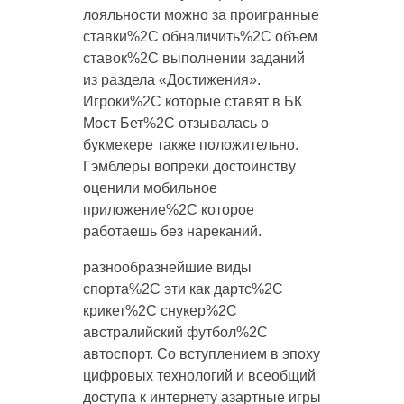
лояльности можно за проигранные
ставки%2C обналичить%2C объем
ставок%2C выполнении заданий
из раздела «Достижения».
Игроки%2C которые ставят в БК
Мост Бет%2C отзывалась о
букмекере также положительно.
Гэмблеры вопреки достоинству
оценили мобильное
приложение%2C которое
работаешь без нареканий.
разнообразнейшие виды
спорта%2C эти как дартс%2C
крикет%2C снукер%2C
австралийский футбол%2C
автоспорт. Со вступлением в эпоху
цифровых технологий и всеобщий
доступа к интернету азартные игры