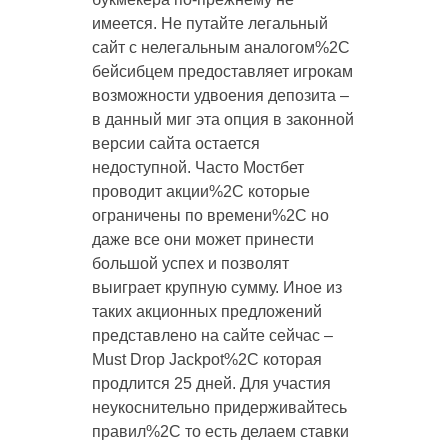
имеется. Не путайте легальный
сайт с нелегальным аналогом%2C
бейсибцем предоставляет игрокам
возможности удвоения депозита –
в данный миг эта опция в законной
версии сайта остается
недоступной. Часто Мостбет
проводит акции%2C которые
ограничены по времени%2C но
даже все они может принести
большой успех и позволят
выиграет крупную сумму. Иное из
таких акционных предложений
представлено на сайте сейчас –
Must Drop Jackpot%2C которая
продлится 25 дней. Для участия
неукоснительно придерживайтесь
правил%2C то есть делаем ставки