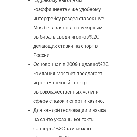
“Здравому выгодным
коэффициентам же удобному
интерфейсу раздел ставок Live
Mostbet является популярным
выбирать среди игроков%2C
делающих ставки на спорт в
России.
Основанная в 2009 недавно%2C
компания Мостбет предлагает
игрокам полный спектр
высококачественных услуг и
сфере ставок и спорт и казино.
Для каждой геолокации и языка
на сайте указаны контакты
саппорта%2C там можно