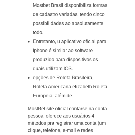
Mostbet Brasil disponibiliza formas
de cadastro variadas, tendo cinco
possibilidades ao absolutamente
todo.
Entretanto, u aplicativo oficial para
Iphone é similar ao software
produzido para dispositivos os
quais utilizam IOS.
opções de Roleta Brasileira,
Roleta Americana elizabeth Roleta
Europeia, além de
MostBet site oficial contarse na conta
pessoal oferece aos usuários 4
métodos pra registrar uma conta (um
clique, telefone, e-mail e redes