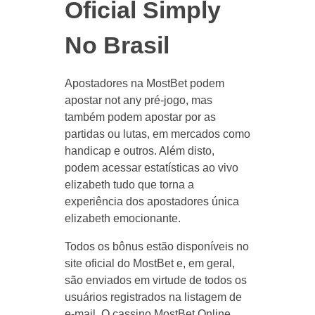
Oficial Simply
No Brasil
Apostadores na MostBet podem
apostar not any pré-jogo, mas
também podem apostar por as
partidas ou lutas, em mercados como
handicap e outros. Além disto,
podem acessar estatísticas ao vivo
elizabeth tudo que torna a
experiência dos apostadores única
elizabeth emocionante.
Todos os bônus estão disponíveis no
site oficial do MostBet e, em geral,
são enviados em virtude de todos os
usuários registrados na listagem de
e-mail. O cassino MostBet Online