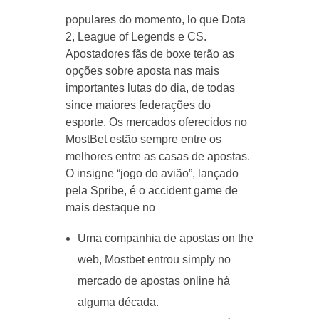
populares do momento, lo que Dota
2, League of Legends e CS.
Apostadores fãs de boxe terão as
opções sobre aposta nas mais
importantes lutas do dia, de todas
since maiores federações do
esporte. Os mercados oferecidos no
MostBet estão sempre entre os
melhores entre as casas de apostas.
O insigne “jogo do avião”, lançado
pela Spribe, é o accident game de
mais destaque no
Uma companhia de apostas on the
web, Mostbet entrou simply no
mercado de apostas online há
alguma década.