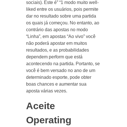
sociais). Este é” “1 modo muito well-
liked entre os usuários, pois permite
dar no resultado sobre uma partida
os quais já começou. No entanto, ao
contrário das apostas no modo
“Linha”, em apostas “Ao vivo” você
não poderá apostar em muitos
resultados, e as probabilidades
dependem perform que está
acontecendo na partida. Portanto, se
você é bem versado no ano de um
determinado esporte, pode obter
boas chances e aumentar sua
aposta várias vezes.
Aceite
Operating