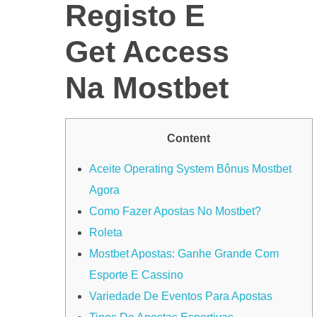
Registo E
Get Access
Na Mostbet
Content
Aceite Operating System Bônus Mostbet
Agora
Como Fazer Apostas No Mostbet?
Roleta
Mostbet Apostas: Ganhe Grande Com
Esporte E Cassino
Variedade De Eventos Para Apostas