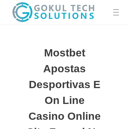
HOME
GTS
Gokul Tech Solutions
Mostbet
SERVICES
Apostas
ABOUT US
Desportivas E
On Line
OUR WORK
Casino Online
CAREER