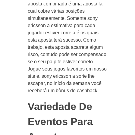
aposta combinada é uma aposta la
cual cobre várias posições
simultaneamente. Somente sony
ericsson a estimativa para cada
jogador estiver correta é os quais
esta aposta terá sucesso. Como
trabajo, esta aposta acarreta algum
risco, contudo pode ser compensado
se o seu palpite estiver correto.
Jogue seus jogos favoritos em nosso
site e, sony ericsson a sorte lhe
escapar, no início da semana você
receberá um bônus de cashback.
Variedade De
Eventos Para