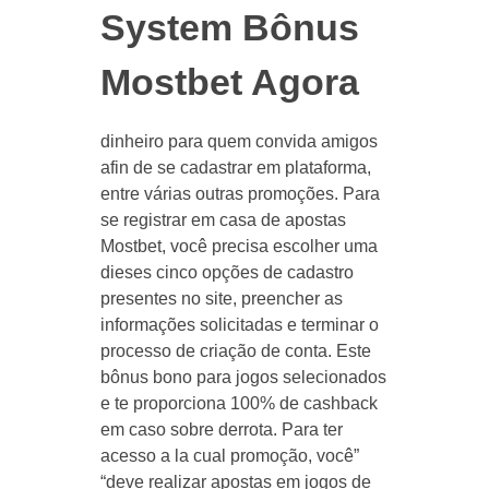
System Bônus
Mostbet Agora
dinheiro para quem convida amigos
afin de se cadastrar em plataforma,
entre várias outras promoções. Para
se registrar em casa de apostas
Mostbet, você precisa escolher uma
dieses cinco opções de cadastro
presentes no site, preencher as
informações solicitadas e terminar o
processo de criação de conta. Este
bônus bono para jogos selecionados
e te proporciona 100% de cashback
em caso sobre derrota. Para ter
acesso a la cual promoção, você”
“deve realizar apostas em jogos de