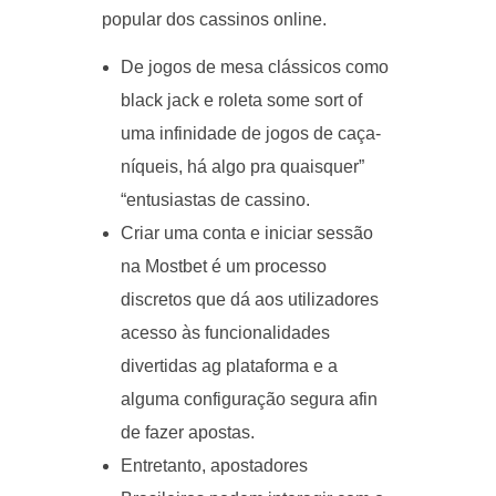
popular dos cassinos online.
De jogos de mesa clássicos como
black jack e roleta some sort of
uma infinidade de jogos de caça-
níqueis, há algo pra quaisquer”
“entusiastas de cassino.
Criar uma conta e iniciar sessão
na Mostbet é um processo
discretos que dá aos utilizadores
acesso às funcionalidades
divertidas ag plataforma e a
alguma configuração segura afin
de fazer apostas.
Entretanto, apostadores