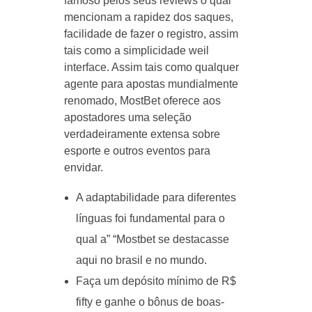
famoso pelos seus reviews o qual
mencionam a rapidez dos saques,
facilidade de fazer o registro, assim
tais como a simplicidade weil
interface. Assim tais como qualquer
agente para apostas mundialmente
renomado, MostBet oferece aos
apostadores uma seleção
verdadeiramente extensa sobre
esporte e outros eventos para
envidar.
A adaptabilidade para diferentes
línguas foi fundamental para o
qual a” “Mostbet se destacasse
aqui no brasil e no mundo.
Faça um depósito mínimo de R$
fifty e ganhe o bônus de boas-