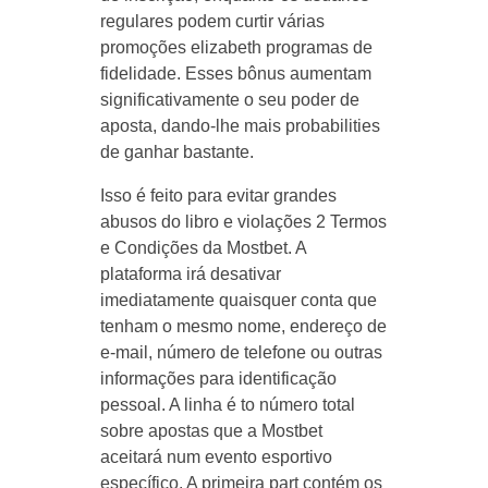
regulares podem curtir várias
promoções elizabeth programas de
fidelidade. Esses bônus aumentam
significativamente o seu poder de
aposta, dando-lhe mais probabilities
de ganhar bastante.
Isso é feito para evitar grandes
abusos do libro e violações 2 Termos
e Condições da Mostbet. A
plataforma irá desativar
imediatamente quaisquer conta que
tenham o mesmo nome, endereço de
e-mail, número de telefone ou outras
informações para identificação
pessoal. A linha é to número total
sobre apostas que a Mostbet
aceitará num evento esportivo
específico. A primeira part contém os