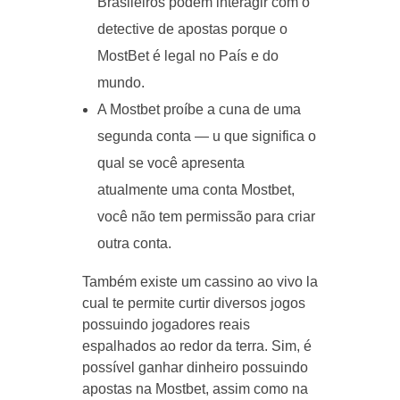
Brasileiros podem interagir com o
detective de apostas porque o
MostBet é legal no País e do
mundo.
A Mostbet proíbe a cuna de uma
segunda conta — u que significa o
qual se você apresenta
atualmente uma conta Mostbet,
você não tem permissão para criar
outra conta.
Também existe um cassino ao vivo la
cual te permite curtir diversos jogos
possuindo jogadores reais
espalhados ao redor da terra. Sim, é
possível ganhar dinheiro possuindo
apostas na Mostbet, assim como na