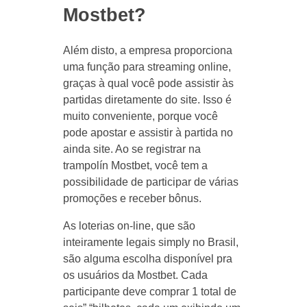
Mostbet?
Além disto, a empresa proporciona
uma função para streaming online,
graças à qual você pode assistir às
partidas diretamente do site. Isso é
muito conveniente, porque você
pode apostar e assistir à partida no
ainda site. Ao se registrar na
trampolín Mostbet, você tem a
possibilidade de participar de várias
promoções e receber bônus.
As loterias on-line, que são
inteiramente legais simply no Brasil,
são alguma escolha disponível pra
os usuários da Mostbet. Cada
participante deve comprar 1 total de