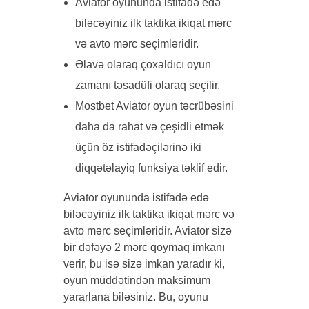
Aviator oyununda istifadə edə
biləcəyiniz ilk taktika ikiqat mərc
və avto mərc seçimləridir.
Əlavə olaraq çoxaldıcı oyun
zamanı təsadüfi olaraq seçilir.
Mostbet Aviator oyun təcrübəsini
daha da rahat və çeşidli etmək
üçün öz istifadəçilərinə iki
diqqətəlayiq funksiya təklif edir.
Aviator oyununda istifadə edə
biləcəyiniz ilk taktika ikiqat mərc və
avto mərc seçimləridir. Aviator sizə
bir dəfəyə 2 mərc qoymaq imkanı
verir, bu isə sizə imkan yaradır ki,
oyun müddətindən maksimum
yararlana biləsiniz. Bu, oyunu