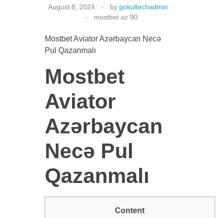
August 8, 2024
by
gokultechadmin
mostbet az 90
Mostbet Aviator Azərbaycan Necə
CONTACT US
Pul Qazanmalı
Mostbet
Aviator
Azərbaycan
Necə Pul
Qazanmalı
Content