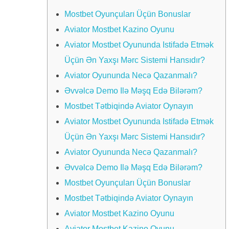
Mostbet Oyunçuları Üçün Bonuslar
Aviator Mostbet Kazino Oyunu
Aviator Mostbet Oyununda Istifadə Etmək
Üçün Ən Yaxşı Mərc Sistemi Hansıdır?
Aviator Oyununda Necə Qazanmalı?
Əvvəlcə Demo Ilə Məşq Edə Bilərəm?
Mostbet Tətbiqində Aviator Oynayın
Aviator Mostbet Oyununda Istifadə Etmək
Üçün Ən Yaxşı Mərc Sistemi Hansıdır?
Aviator Oyununda Necə Qazanmalı?
Əvvəlcə Demo Ilə Məşq Edə Bilərəm?
Mostbet Oyunçuları Üçün Bonuslar
Mostbet Tətbiqində Aviator Oynayın
Aviator Mostbet Kazino Oyunu
Aviator Mostbet Kazino Oyunu