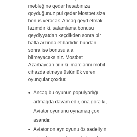
məbləğinə qədər hesabınıza
qoyduğunuz pul qədər Mostbet sizə
bonus verəcək. Ancaq qeyd etmək
lazımdır ki, salamlama bonusu
qeydiyyatdan keçdikdən sonra bir
həftə ərzində etibarlıdır, bundan
sonra isə bonusu ala
bilməyəcəksiniz. Mostbet
Azərbaycan bilir ki, mərclərini mobil
cihazda etməyə üstünlük verən
oyunçular çoxdur.
Ancaq bu oyunun populyarlığı
artmaqda davam edir, ona görə ki,
Aviator oyununu oynamaq çox
asandır.
Aviator onlayn oyunu öz sadəliyini