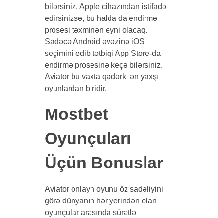
bilərsiniz. Apple cihazından istifadə
edirsinizsə, bu halda da endirmə
prosesi təxminən eyni olacaq.
Sadəcə Android əvəzinə iOS
seçimini edib tətbiqi App Store-da
endirmə prosesinə keçə bilərsiniz.
Aviator bu vaxta qədərki ən yaxşı
oyunlardan biridir.
Mostbet
Oyunçuları
Üçün Bonuslar
Aviator onlayn oyunu öz sadəliyini
görə dünyanın hər yerindən olan
oyunçular arasında sürətlə