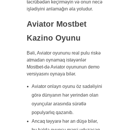
təcrübədən keçirməyin və onun necə
işlədiyini anlamağın əla yoludur.
Aviator Mostbet
Kazino Oyunu
Bəli, Aviator oyununu real pulu riskə
atmadan oynamaq istəyənlər
Mostbet-də Aviator oyununun demo
versiyasını oynaya bilər.
Aviator onlayn oyunu öz sadəliyini
görə dünyanın hər yerindən olan
oyunçular arasında sürətlə
populyarlıq qazanıb.
Ancaq təyyarə hər an düşə bilər,
bu halda oyunçu mərci uduzacaq.